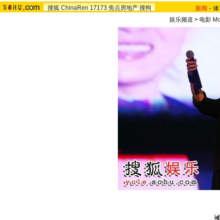
搜狐
ChinaRen
17173
焦点房地产
搜狗
新闻
-
体
娱乐频道
>
电影 Mo