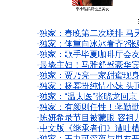
李小璐妈妈也是美女
·
独家：春晚第二次联排 马
·
独家：体重向冰冰看齐?张
·
独家：歌手毕夏咖啡厅会友
·
最壕主妇！马雅舒驾豪华
·
独家：贾乃亮一家甜蜜现身
·
独家：杨幂扮纯情小妹 头
·
独家：“温太医”张晓龙回京
·
独家：有颜则任性！蒋勤
·
陈妍希录节目被蒙眼 容祖
·
中文版《继承者们》遭吐槽
·
独家：王力可深夜与男友开