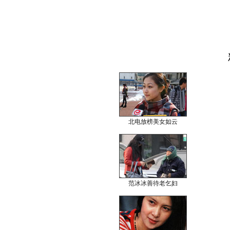
北电放榜美女如云
范冰冰善待老乞妇