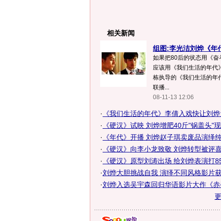
相关新闻
组图:李光洁刘烨《年
如果把80后的状态用《奋
应该用《我们生活的年代
栋执导的《我们生活的年代
联播...
08-11-13 12:06
·
《我们生活的年代》李倩入戏快让刘烨
·
《硬汉》试映 刘烨增肥40斤"锅盖头"现
·
《年代》开播 刘烨赵子琪卖废品演绎
·
《硬汉》向李小龙致敬 刘烨转型被评喜戏
·
《硬汉》原型刘涛出场 给刘烨表演打85
·
刘烨大胆挑战自我 演绎不同风格影片
·
刘烨入选吴宇森回归华语影片大作《赤