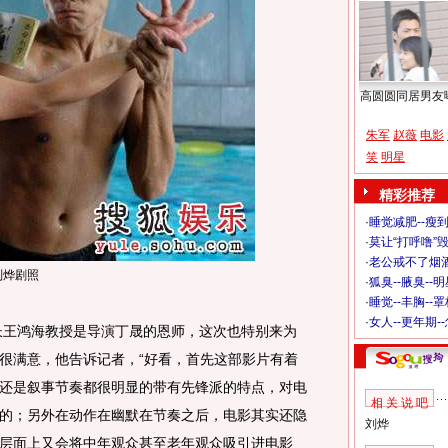
高圆圆同居男友
朱军
赵薇
电影
笑
明星
精彩推荐
·
睡觉减肥--瘦到
·
莫让“打呼噜”
·
老公戒不了烟酒
刘烨剧照
·
狐臭--腋臭--
·
睡觉--丰胸--
·
女人--更年期-
王鸿海教授是导演丁晟的恩师，这次也特别来为
很满意，他告诉记者，“好看，首先这部影片有着
还是叙事节奏都很明显的带有先锋派的特点，对电
相 关 说 吧
的；另外在动作在幽默在节奏之后，电影其实还隐
刘烨
层面上又会将中年观众甚至老年观众吸引进电影