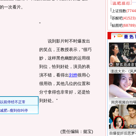
说 吧 排 行
的一次看片。
上证指数
(7744
苏醒吧
(41523)
”
贴图吧
(68789)
最 热 
说到影片时不时爆发出
的笑点，王教授表示，“很巧
妙，这样黑色幽默的运用很
到位，恰到好处，演员的表
谍战大片-《风
演不错，看得出
刘烨
很用心
很用劲，其他几位的位置和
分寸拿得也非常好，还是恰
到好处。”
闺房视频自拍
(责任编辑：懿宝)
自爆捉奸后恶梦