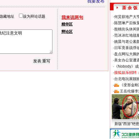
我要发布
茶 余 饭
隐藏地址
设为辩论话题
·
何炅获地产大亨
我来说两句
·
陈慧琳产后恢复
精华区
·
殷桃街头休闲装
辩论区
·
范冰冰红地毯
·
姚晨与老公素
·
日军竟拿战俘
·
盘点网坛大腕
·
美女办公室遭
·
《Nobody》
·
搜狐娱乐招聘
·
台北电玩展靓丽S
·
《变形金刚
·
王岳伦爆李
新版“西游”绝