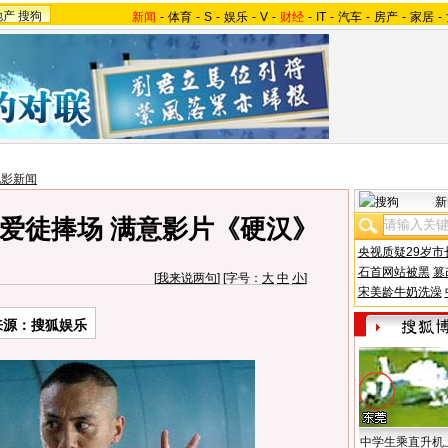
地产
搜狗
新闻
-
体育
-
S
-
娱乐
-
V
-
财经
-
IT
-
汽车
-
房产
-
家居
-
电影新闻
新
爱徒捧场 满意影片《硬汉》
央视质疑29岁市
石首网站被黑
篡
[
我来说两句
] [字号：
大
中
小
]
宋美龄牛奶洗澡
来源：搜狐娱乐
中学生乘直升机