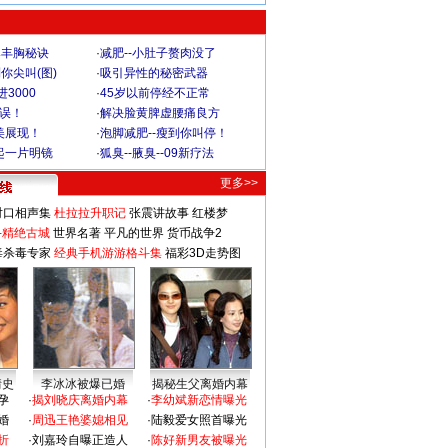
爆丰胸秘诀
·
减肥--小肚子赘肉没了
你尖叫(图)
·
吸引异性的秘密武器
3000
·
45岁以前停经不正常
不误！
·
解决脸黄脾虚腰痛良方
美展现！
·
泡脚减肥--瘦到你叫停！
起一片明镜
·
狐臭--腋臭--09新疗法
更多>>
对口相声集
杜拉拉升职记
张震讲故事
红楼梦
-精绝古城
世界名著
平凡的世界
货币战争2
毒杀毒专家
经典手机游游格斗集
福彩3D走势图
情史
李冰冰被爆已婚
揭秘生父离婚内幕
孕
·
揭刘晓庆离婚内幕
·
李幼斌新恋情曝光
婚
·
周迅王艳婆媳相见
·
陆毅爱女照首曝光
折
·
刘嘉玲自曝正造人
·
陈好新男友被曝光