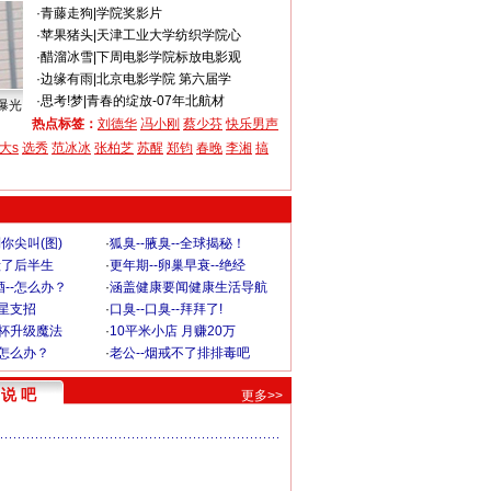
·
青藤走狗
|
学院奖影片
·
苹果猪头
|
天津工业大学纺织学院心
·
醋溜冰雪
|
下周电影学院标放电影观
·
边缘有雨
|
北京电影学院 第六届学
·
思考!梦
|
青春的绽放-07年北航材
曝光
热点标签：
刘德华
冯小刚
蔡少芬
快乐男声
大s
选秀
范冰冰
张柏芝
苏醒
郑钧
春晚
李湘
搞
你尖叫(图)
·
狐臭--腋臭--全球揭秘！
毁了后半生
·
更年期--卵巢早衰--绝经
--怎么办？
·
涵盖健康要闻健康生活导航
明星支招
·
口臭--口臭--拜拜了!
罩杯升级魔法
·
10平米小店 月赚20万
-怎么办？
·
老公--烟戒不了排排毒吧
说 吧
更多>>