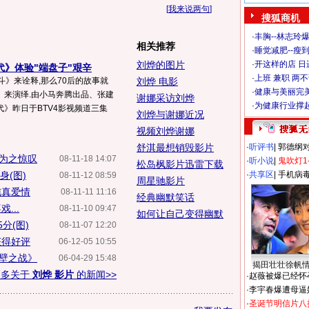
[
我来说两句
]
搜狐商机
·
丰胸--林志玲
相关推荐
·
睡觉减肥--瘦到
刘烨的图片
·
开这样的店 日进
代》体验"端盘子"艰辛
·
上班 兼职 两
斗》来诠释,那么70后的故事就
刘烨 电影
·
健康与美丽完
》来演绎.由小马奔腾出品、张建
谢娜采访刘烨
·
为健康行业撑
》昨日于BTV4影视频道三集
刘烨与谢娜近况
视频刘烨谢娜
舒淇最想销毁影片
·
听评书
|
郭德纲
为之惊叹
08-11-18 14:07
·
听小说
|
鬼吹灯1
松岛枫影片迅雷下载
身(图)
·
共享区
|
手机病
08-11-12 08:59
周星驰影片
纯真爱情
08-11-11 11:16
经典幽默笑话
...
08-11-10 09:47
如何让自己变得幽默
分(图)
08-11-07 12:20
获得好评
06-12-05 10:55
壁之战》
06-04-29 15:48
揭田壮壮徐帆
更多关于
刘烨 影片
的新闻>>
·
赵薇被爆已经怀
·
李宇春爆遭母逼
·
圣诞节明信片八