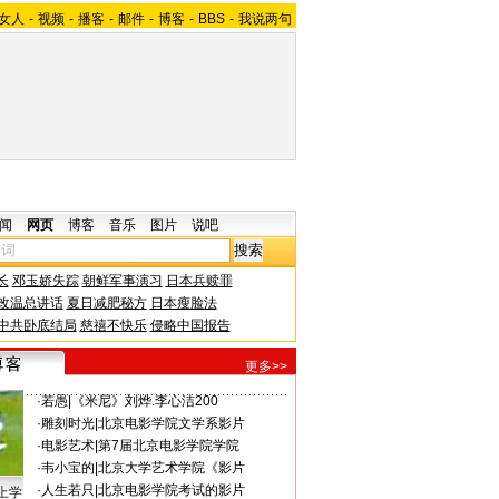
女人
-
视频
-
播客
-
邮件
-
博客
-
BBS
-
我说两句
闻
网页
博客
音乐
图片
说吧
长
邓玉娇失踪
朝鲜军事演习
日本兵赎罪
改温总讲话
夏日减肥秘方
日本瘦脸法
中共卧底结局
慈禧不快乐
侵略中国报告
更多>>
·
若愚
|
《米尼》刘烨.李心洁200
·
雕刻时光
|
北京电影学院文学系影片
·
电影艺术
|
第7届北京电影学院学院
·
韦小宝的
|
北京大学艺术学院《影片
·
人生若只
|
北京电影学院考试的影片
上学