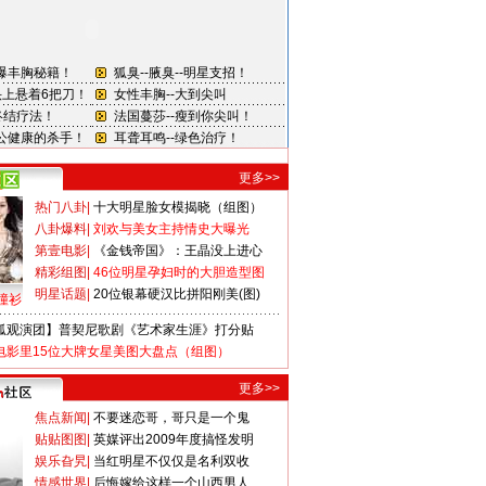
更多>>
热门八卦
|
十大明星脸女模揭晓（组图）
八卦爆料
|
刘欢与美女主持情史大曝光
第壹电影
|
《金钱帝国》：王晶没上进心
精彩组图
|
46位明星孕妇时的大胆造型图
明星话题
|
20位银幕硬汉比拼阳刚美(图)
撞衫
狐观演团】普契尼歌剧《艺术家生涯》打分贴
电影里15位大牌女星美图大盘点（组图）
更多>>
焦点新闻
|
不要迷恋哥，哥只是一个鬼
贴贴图图
|
英媒评出2009年度搞怪发明
娱乐旮旯
|
当红明星不仅仅是名利双收
情感世界
|
后悔嫁给这样一个山西男人