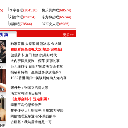
5)
李宇春吧
(104510)
快乐男声吧
(68574)
刘德华吧
(69854)
东方神起吧
(65744)
婚姻吧
(78544)
37℃女人吧
(6985)
视 频
更多>>
·
独家首播:大秦帝国
范冰冰-金大班
·
在线看超高收视大戏:
蜗居(完整版)
·
倔强萝卜
麦田
媳妇的美好时代
·
大内密探灵灵狗
倪萍-美丽的事
·
台儿庄战役 日军尸体装满百余卡车
声》
·
揭秘希特勒一生躲过多少次暗杀？
·
1982香港回归中英谈判鲜为人知内幕
·
宋丹丹：张国立活得太累
·
满文军有望明日获释
曝光
·
《变形金刚2》送电影票！
·
李湘王岳伦恩爱待产
·
黎姿怀孕大肚照曝光 月用30万安胎
·
阿娇懒理冠希返港:不关我的事
·
古巨基：我与霆锋都是一哥
不断