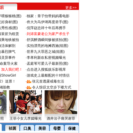
 后
更多>>
喂猕猴桃(图)
·
独家：章子怡带妈妈看电影
好身材(图)
·
佟大为马伊琍再度牵手(图)
秀性感(图)
·
倪萍赵忠祥十年后再携手
服装皆为租赁
·
刘涛富豪老公为家产求生子
颜乘地铁被拍
·
舒淇醉酒瞬间惨被抓拍(图)
做活体解剖
·
实拍漂亮的地摊西施(组图)
的暴烈脾气
·
世界九大罪恶之城(组图)
遇灵异事件
·
李孝利新欢私密视频曝光
成命案导火索
·
孟庭苇可爱儿子最新照(图)
：加入我们吧！
·
点击进入搜狐娱乐影视库
howGirl
·
游戏史上最般配的十对情侣
2》送票！
·
张元首透露戒毒生活
湘胎教
·
令人惊叹太空步下楼方式
密照
王菲小女儿李嫣曝光
酒井法子痛哭谢罪