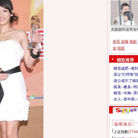
高圆圆同居男友
朱军
赵薇
电影
笑
明星
精彩推荐
·
睡觉减肥--瘦到
·
莫让“打呼噜”
·
老公戒不了烟酒
·
狐臭--腋臭--
·
睡觉--丰胸--
·
女人--更年期-
说 吧 排 行
上证指数
(7744