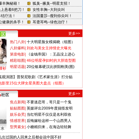
更多>>
热门八卦
|
十大明星脸女模揭晓（组图）
八卦爆料
|
刘欢与美女主持情史大曝光
第壹电影
|
《金钱帝国》：王晶没上进心
精彩组图
|
46位明星孕妇时的大胆造型图
明星话题
|
20位银幕硬汉比拼阳刚美(图)
撞衫
狐观演团】普契尼歌剧《艺术家生涯》打分贴
电影里15位大牌女星美图大盘点（组图）
更多>>
焦点新闻
|
不要迷恋哥，哥只是一个鬼
贴贴图图
|
英媒评出2009年度搞怪发明
娱乐旮旯
|
当红明星不仅仅是名利双收
情感世界
|
后悔嫁给这样一个山西男人
型男索女
|
小糖精归来，在海边轻轻舞
口水
么出过国的人回来之后都会说中国不好