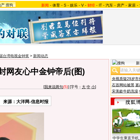
地产
搜狗
新闻
-
体育
-
S
-
娱乐
-
V
-
财经
-
IT
-
汽车
-
房产
-
家居
-
3届台湾电视金钟奖
>
新闻动态
新
封网友心中金钟帝后(图)
央视质疑29岁市
石首网站被黑
篡
[
我来说两句
(5)
] [字号：
大
中
小
]
宋美龄牛奶洗澡
来源：大洋网-信息时报
中学生乘直升机