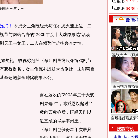
苏醒吧
(41523)
像剧天王与女王
贴图吧
(68789)
最 热 
我爱你》
令男女主角阮经天与陈乔恩火速上位，二
节与网站合办的“2008年度十大戏剧票选”活动
剧天王与女王，二人在领奖时难掩兴奋之情。
谍战大片-《风
奖颁奖礼，收视称冠的《命》剧最终只夺得戏剧节
有获得提名，女主角陈乔恩却大热倒灶，未能荣膺
甚至还炮轰金钟奖赛果不公。
闺房视频自拍
而在这次的“2008年度十大戏
剧票选”中，陈乔恩以超过半
数的票数称后，阮经天则以
自爆捉奸后恶梦
近三成的得票率封王，
搜狐商机
《命》剧也获得本年度最具
·
丰胸--林志玲