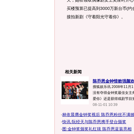
天，她在领取偶像剧女王奖座时开心
买楼预算已提高到3000万新台币(
接拍新剧《守着阳光守着你》。
相关新闻
陈乔恩金钟惜败强颜欢笑
搜狐娱乐讯 2008年11
没有夺得金钟奖最佳女主
爱你》还是获得戏剧节目奖
08-11-01 10:39
·
林依晨膺金钟奖视后 陈乔恩粉丝不满
·
快讯:阮经天与陈乔恩携手登台颁奖
·
图:金钟奖颁奖礼红毯 陈乔恩蓝装亮相