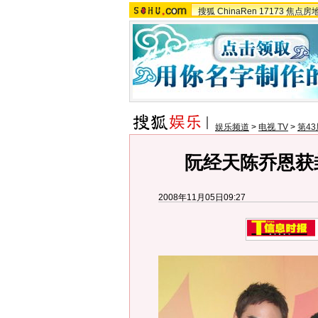
搜狐
ChinaRen
17173
焦点房
娱乐频道
>
电视 TV
>
第4
阮经天陈乔恩获
2008年11月05日09:27