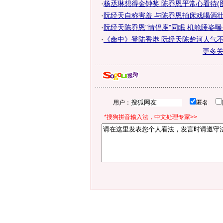
·
杨丞琳想得金钟奖 陈乔恩平常心看待(图
·
阮经天自称害羞 与陈乔恩拍床戏喝酒壮
·
阮经天陈乔恩"情侣座"同眠 机舱睡姿曝光
·
《命中》登陆香港 阮经天陈楚河人气不敌
更多
用户：
匿名
*搜狗拼音输入法，中文处理专家>>