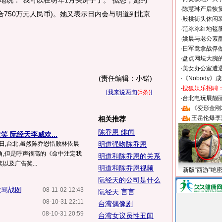
地说：“我可以在明年1月买房子了。”据悉，她的
·
陈慧琳产后恢复
约合750万元人民币)。她又表示日内会与明道到北京
·
殷桃街头休闲装
·
范冰冰红地毯
·
姚晨与老公素
·
日军竟拿战俘
·
盘点网坛大腕
·
美女办公室遭
(责任编辑：小锘)
·
《Nobody》
·
搜狐娱乐招聘
[
我来说两句
(5条)
]
·
台北电玩展靓丽S
·
《变形金刚
·
王岳伦爆李
相关推荐
陈乔恩 绯闻
 阮经天李威欢...
月1日,台北,虽然陈乔恩惜败林依晨
明道强吻陈乔恩
角,但是呼声很高的《命中注定我
明道和陈乔恩的关系
以及广告奖...
明道和陈乔恩视频
新版“西游”绝
阮经天的公司是什么
掀骂战图
08-11-02 12:43
阮经天 言言
08-10-31 22:11
台湾偶像剧
08-10-31 20:59
台湾女议员性丑闻