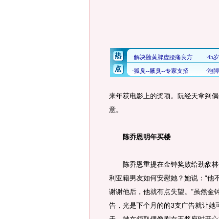
来年获电影上的奖项。阮经天拿到偶
意。
陈乔恩明年买楼
陈乔恩重提在金钟奖败给劲敌林依
利亚籍男友如何安慰她？她说：“他
谢谢他后，他就有点失望。”虽然金
告，光是下个月的的3支广告就让她可赚