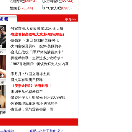
刘德华吧
(69854)
东方神起吧
(65744)
婚姻吧
(78544)
37℃女人吧
(6985)
视 频
更多>>
·
独家首播:大秦帝国
范冰冰-金大班
·
在线看超高收视大戏:
蜗居(完整版)
·
倔强萝卜
麦田
媳妇的美好时代
·
大内密探灵灵狗
倪萍-美丽的事
·
台儿庄战役 日军尸体装满百余卡车
声》
·
揭秘希特勒一生躲过多少次暗杀？
·
1982香港回归中英谈判鲜为人知内幕
·
宋丹丹：张国立活得太累
·
满文军有望明日获释
曝光
·
《变形金刚2》送电影票！
·
李湘王岳伦恩爱待产
·
黎姿怀孕大肚照曝光 月用30万安胎
·
阿娇懒理冠希返港:不关我的事
·
古巨基：我与霆锋都是一哥
不断
爆丰胸秘诀
·
减肥--小肚子赘肉没了