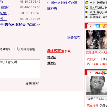
)
08-10-28 08:42
中国什么时候打台湾
胆(图)
08-10-10 09:56
陈乔恩
(图)
08-09-11 08:49
...
08-09-08 08:06
关于
陈乔恩 阮经天
的新闻>>
我要发布
隐藏地址
设为辩论话题
我来说两句
(5条)
范冰冰李冰冰大
精华区
戏剧演出
|
【搜
辩论区
热门连载
|
刘烨
每天在吞别人
漂在海外
|
为什