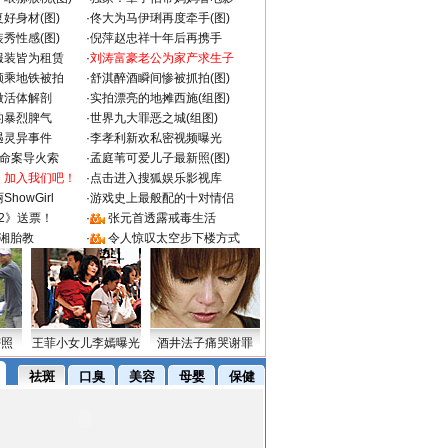
好身材(图)
·
佟大为马伊琍再度牵手(图)
秀性感(图)
·
倪萍赵忠祥十年后再携手
服装皆为租赁
·
刘涛富豪老公为家产求生子
颜乘地铁被拍
·
舒淇醉酒瞬间惨被抓拍(图)
做活体解剖
·
实拍漂亮的地摊西施(组图)
的暴烈脾气
·
世界九大罪恶之城(组图)
遇灵异事件
·
李孝利新欢私密视频曝光
成命案导火索
·
孟庭苇可爱儿子最新照(图)
：加入我们吧！
·
点击进入搜狐娱乐影视库
howGirl
·
游戏史上最般配的十对情侣
2》送票！
·
张元首透露戒毒生活
湘胎教
·
令人惊叹太空步下楼方式
密照
王菲小女儿李嫣曝光
酒井法子痛哭谢罪