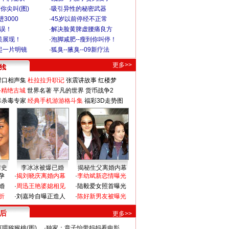
你尖叫(图)
·
吸引异性的秘密武器
3000
·
45岁以前停经不正常
不误！
·
解决脸黄脾虚腰痛良方
美展现！
·
泡脚减肥--瘦到你叫停！
起一片明镜
·
狐臭--腋臭--09新疗法
更多>>
对口相声集
杜拉拉升职记
张震讲故事
红楼梦
-精绝古城
世界名著
平凡的世界
货币战争2
毒杀毒专家
经典手机游游格斗集
福彩3D走势图
情史
李冰冰被爆已婚
揭秘生父离婚内幕
孕
·
揭刘晓庆离婚内幕
·
李幼斌新恋情曝光
婚
·
周迅王艳婆媳相见
·
陆毅爱女照首曝光
折
·
刘嘉玲自曝正造人
·
陈好新男友被曝光
 后
更多>>
喂猕猴桃(图)
·
独家：章子怡带妈妈看电影