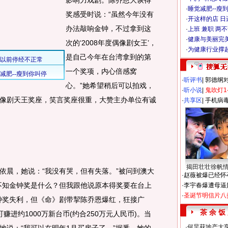
影响力戏剧。陈乔恩大谈得
·
睡觉减肥--瘦到
奖感受时说：“虽然今年没有
·
开这样的店 日进
办法敲响金钟，不过拿到这
·
上班 兼职 两
·
健康与美丽完
次的‘2008年度偶像剧女王’，
·
为健康行业撑
是自己今年在台湾拿到的第
一个奖项，内心倍感窝
·
听评书
|
郭德纲
心。”她希望稍后可以拍戏，
·
听小说
|
鬼吹灯1
像剧天王奖座，笑言奖座很重，大赞主办单位有诚
·
共享区
|
手机病
揭田壮壮徐帆
晨，她说：“我没有哭，但有失落。”被问到澳大
·
赵薇被爆已经怀
不知金钟奖是什么？但我跟他说原本得奖要在台上
·
李宇春爆遭母逼
·
圣诞节明信片八
钟奖失利，但《命》剧带挈陈乔恩爆红，狂接广
茶 余 饭
进约1000万新台币(约合250万元人民币)。当
·
何炅获地产大亨