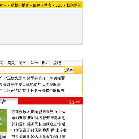
女人
-
视频
-
播客
-
邮件
-
博客
-
BBS
-
我说两句
闻
网页
博客
音乐
图片
说吧
长
邓玉娇失踪
朝鲜军事演习
日本兵赎罪
改温总讲话
夏日减肥秘方
日本瘦脸法
中共卧底结局
慈禧不快乐
侵略中国报告
更多>>
·
最新娱乐
|
机舱睡姿遭曝光-阮经天
·
电影资讯
|
新剧将播 阮经天陈乔恩
·
韩剧爱好
|
陈乔恩长裙飘逸宣传 遭
·
电影资讯
|
阮经天陈乔恩"睡"出高收
·
电影资讯
|
阮经天上海夜半敲门 陈
上学