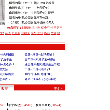
·
飘雪的季
|
《命中》登陆TVB 阮经天
·
电影资讯
|
拍《命中注定我爱你》
·
山西李欣
|
《命中注定我爱你》阮经
·
飘雪的季
|
阮经天陈乔恩宣传新片
·
《赤壁》
|
阮经天陈乔恩机舱相拥入
曝光
热点标签：
刘德华
冯小刚
蔡少芬
快乐男声
大s
选秀
范冰冰
张柏芝
苏醒
郑钧
春晚
李湘
搞
你尖叫(图)
·
狐臭--腋臭--全球揭秘！
毁了后半生
·
更年期--卵巢早衰--绝经
--怎么办？
·
涵盖健康要闻健康生活导航
明星支招
·
口臭--口臭--拜拜了!
罩杯升级魔法
·
10平米小店 月赚20万
-怎么办？
·
老公--烟戒不了排排毒吧
说 吧
更多>>
5)
李宇春吧
(104510)
快乐男声吧
(68574)