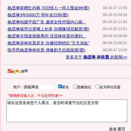
·
杨丞琳获赠红内裤 与旧情人一同入围金钟(图)
08-10-27 11:50
·
杨丞琳3年5000万 明年攻日韩(图)
08-10-23 09:26
·
杨丞琳拍摄平面广告 邀请女性挖掘内心能...
08-10-10 13:30
·
杨丞琳操劳过度嘴上长疹 自嘲像强尼戴普(图)
08-10-05 13:51
·
杨丞琳斥报道挑拨离间 没说林依晨抄袭刘...
08-09-24 08:08
·
杨丞琳讲林依晨是非 自爆经期错乱"天天淌血"
08-09-23 08:01
·
陈乔恩杨丞琳林依晨 偶像剧天后面面观(图)
08-08-07 13:20
更多关于
杨丞琳 林依晨
的新闻>>
用户：
匿名
隐藏地址
设为辩论话题
*搜狗拼音输入法，中文处理专家>>