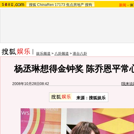
搜狐
ChinaRen
17173
焦点房地产
搜狗
新闻
-
体
娱乐频道
>
八卦频道
>
港台八卦
杨丞琳想得金钟奖 陈乔恩平常心
2008年10月28日08:42
[
我来说
来源：搜狐娱乐