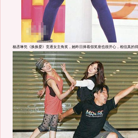
杨丞琳凭《换换爱》竞逐女主角奖，她昨日捧着假奖座也很开心，相信真的