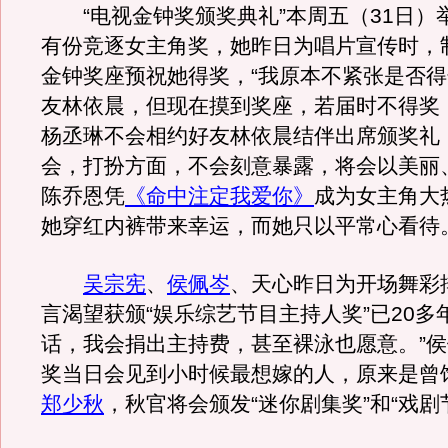
“电视金钟奖颁奖典礼”本周五（31日）
有份竞逐女主角奖，她昨日为唱片宣传时，
金钟奖座预祝她得奖，“我原本不紧张是否
友林依晨，但现在摸到奖座，若届时不得奖
杨丞琳不会相约好友林依晨结伴出席颁奖礼
会，打扮方面，不会刻意暴露，将会以美丽
陈乔恩凭
《命中注定我爱你》
成为女主角大
她穿红内裤带来幸运，而她只以平常心看待
吴宗宪
、
侯佩岑
、天心昨日为开场舞彩
言渴望获颁“娱乐综艺节目主持人奖”已20多
话，我会捐出主持费，甚至裸泳也愿意。”
奖当日会见到小时候最想嫁的人，原来是曾
郑少秋
，秋官将会颁发“迷你剧集奖”和“戏剧