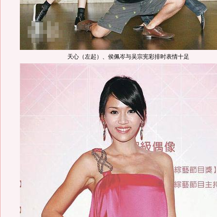
天心（左起）、侯佩岑与吴宗宪彩排时表情十足