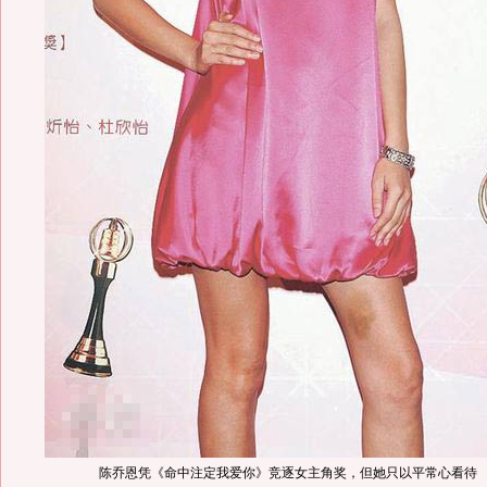
陈乔恩凭《命中注定我爱你》竞逐女主角奖，但她只以平常心看待