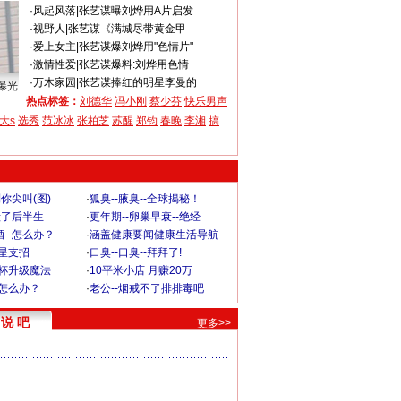
·
风起风落
|
张艺谋曝刘烨用A片启发
·
视野人
|
张艺谋《满城尽带黄金甲
·
爱上女主
|
张艺谋爆刘烨用"色情片"
·
激情性爱
|
张艺谋爆料:刘烨用色情
·
万木家园
|
张艺谋捧红的明星李曼的
曝光
热点标签：
刘德华
冯小刚
蔡少芬
快乐男声
大s
选秀
范冰冰
张柏芝
苏醒
郑钧
春晚
李湘
搞
你尖叫(图)
·
狐臭--腋臭--全球揭秘！
毁了后半生
·
更年期--卵巢早衰--绝经
--怎么办？
·
涵盖健康要闻健康生活导航
明星支招
·
口臭--口臭--拜拜了!
罩杯升级魔法
·
10平米小店 月赚20万
-怎么办？
·
老公--烟戒不了排排毒吧
说 吧
更多>>