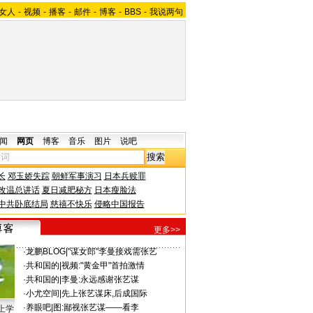
女人
-
视频
-
播客
-
邮件
-
博客
-
BBS
-
我说两句
闻
网页
博客
音乐
图片
说吧
长
邓玉娇失踪
朝鲜军事演习
日本兵赎罪
改温总讲话
夏日减肥秘方
日本瘦脸法
中共卧底结局
慈禧不快乐
侵略中国报告
更多>>
·
龙鹏BLOG
|
"谋女郎"李曼接戏需张艺
·
共和国的
|
视频:"黄金甲"首拍激情
·
共和国的
|
李曼:永远感谢张艺谋
·
小尤空间
|
先上张艺谋床,后成国际
·
养眼吧
|
图:鄙视张艺谋——看李
上学