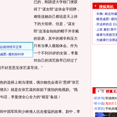
已的，刚踏进大学校门便获
搜狐商机
得了“谋女郎”这块金字招牌，
·
丰胸--林志玲
难怪连她自己都说是天上掉
·
睡觉减肥--瘦到
下的大馅饼。但是，“谋女
·
开这样的店 日进
·
上班 兼职 两
郎”这顶金灿灿的帽子并非戴
·
健康与美丽完
的容易，其中的艰辛和压力
·
为健康行业撑
只有当事人最能体会。作为
一个不到20岁的女孩，李曼
对自己的演艺路早已经过了
则不好意思见张艺谋导演。”
的选择上相当谨慎，偶尔她也会请示“恩师”张艺
僧兵》就是在张艺谋的鼓励下接拍的电视剧。“既
这句话，李曼便全心全力的“领旨”备战！
·
听评书
|
郭德纲
·
听小说
|
鬼吹灯1
·
共享区
|
手机病
中国军民和少林僧人抗击倭寇的故事。剧中，李