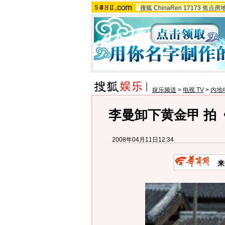
搜狐
ChinaRen
17173
焦点房
娱乐频道
>
电视 TV
>
内地
李曼卸下黄金甲 拍《
2008年04月11日12:34
来