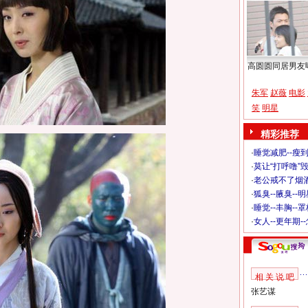
高圆圆同居男友
朱军
赵薇
电影
笑
明星
精彩推荐
·
睡觉减肥--瘦到
·
莫让“打呼噜”
·
老公戒不了烟酒
·
狐臭--腋臭--
·
睡觉--丰胸--
·
女人--更年期-
相 关 说 吧
张艺谋