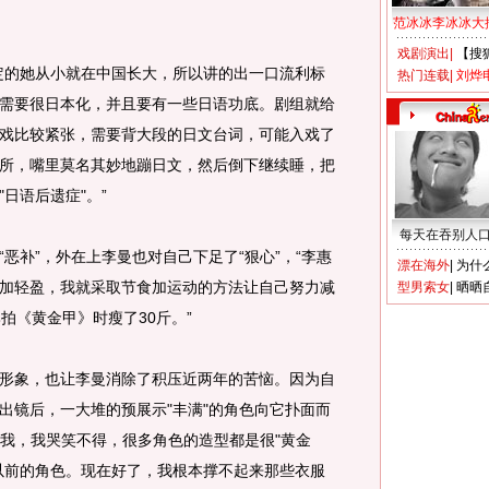
范冰冰李冰冰大
戏剧演出
|
【搜
的她从小就在中国长大，所以讲的出一口流利标
热门连载
|
刘烨
需要很日本化，并且要有一些日语功底。剧组就给
戏比较紧张，需要背大段的日文台词，可能入戏了
所，嘴里莫名其妙地蹦日文，然后倒下继续睡，把
日语后遗症"。”
每天在吞别人
补”，外在上李曼也对自己下足了“狠心”，“李惠
漂在海外
|
为什
加轻盈，我就采取节食加运动的方法让自己努力减
型男索女
|
晒晒
拍《黄金甲》时瘦了30斤。”
象，也让李曼消除了积压近两年的苦恼。因为自
出镜后，一大堆的预展示"丰满"的角色向它扑面而
到我，我哭笑不得，很多角色的造型都是很"黄金
以前的角色。现在好了，我根本撑不起来那些衣服