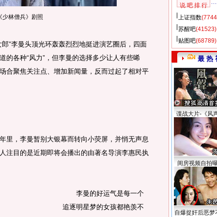
说 吧 排 行
《少林僧兵》剧照
上证指数
(7744
苏醒吧
(41523)
贴图吧
(68789)
郎”李曼头顶光环轰轰烈烈地挺进演艺圈后，四面
道的各种“风力”，但李曼的选择多少让人有些唏
最 热 
场合聚焦关注点、增加新闻量，反而过起了相对平
谍战大片-《风
里，李曼暂别大银幕而转向小荧屏，并悄无声息
人注目的是近期即将会播出的由著名导演李惠民执
闺房视频自拍
李曼的好运气是每一个
追逐明星梦的女孩都艳羡不
自爆捉奸后恶梦