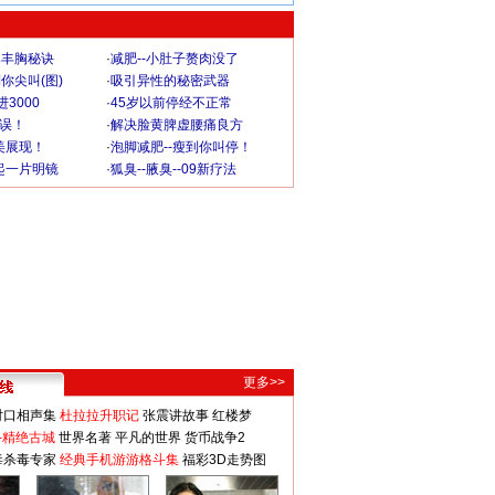
爆丰胸秘诀
·
减肥--小肚子赘肉没了
你尖叫(图)
·
吸引异性的秘密武器
3000
·
45岁以前停经不正常
不误！
·
解决脸黄脾虚腰痛良方
美展现！
·
泡脚减肥--瘦到你叫停！
起一片明镜
·
狐臭--腋臭--09新疗法
更多>>
对口相声集
杜拉拉升职记
张震讲故事
红楼梦
-精绝古城
世界名著
平凡的世界
货币战争2
毒杀毒专家
经典手机游游格斗集
福彩3D走势图