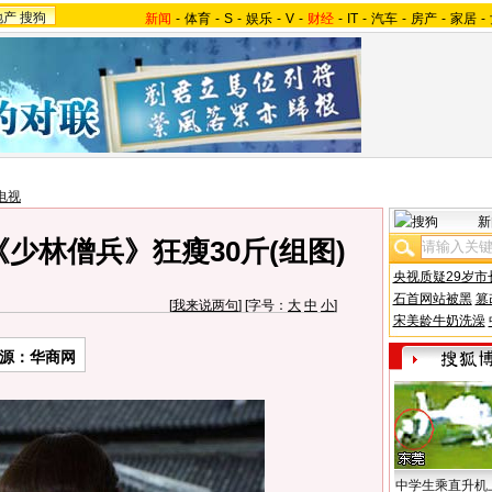
地产
搜狗
新闻
-
体育
-
S
-
娱乐
-
V
-
财经
-
IT
-
汽车
-
房产
-
家居
-
电视
新
少林僧兵》狂瘦30斤(组图)
央视质疑29岁市
石首网站被黑
篡
[
我来说两句
] [字号：
大
中
小
]
宋美龄牛奶洗澡
源：华商网
中学生乘直升机