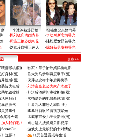
情史
李冰冰被爆已婚
揭秘生父离婚内幕
孕
·
揭刘晓庆离婚内幕
·
李幼斌新恋情曝光
婚
·
周迅王艳婆媳相见
·
陆毅爱女照首曝光
折
·
刘嘉玲自曝正造人
·
陈好新男友被曝光
 后
更多>>
喂猕猴桃(图)
·
独家：章子怡带妈妈看电影
好身材(图)
·
佟大为马伊琍再度牵手(图)
秀性感(图)
·
倪萍赵忠祥十年后再携手
服装皆为租赁
·
刘涛富豪老公为家产求生子
颜乘地铁被拍
·
舒淇醉酒瞬间惨被抓拍(图)
做活体解剖
·
实拍漂亮的地摊西施(组图)
的暴烈脾气
·
世界九大罪恶之城(组图)
遇灵异事件
·
李孝利新欢私密视频曝光
成命案导火索
·
孟庭苇可爱儿子最新照(图)
：加入我们吧！
·
点击进入搜狐娱乐影视库
howGirl
·
游戏史上最般配的十对情侣
2》送票！
·
张元首透露戒毒生活