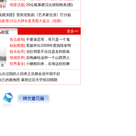
明星话题
|
20位银幕硬汉比拼阳刚美(图)
撞衫
狐观演团】普契尼歌剧《艺术家生涯》打分贴
电影里15位大牌女星美图大盘点（组图）
更多>>
焦点新闻
|
不要迷恋哥，哥只是一个鬼
贴贴图图
|
英媒评出2009年度搞怪发明
娱乐旮旯
|
当红明星不仅仅是名利双收
情感世界
|
后悔嫁给这样一个山西男人
型男索女
|
小糖精归来，在海边轻轻舞
口水
么出过国的人回来之后都会说中国不好
自己的旗袍照
暴雨过后天空依旧晴朗