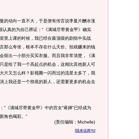
的动向一直不大，于是便有传言说李曼片酬水涨
曼很认真的为自己辨证：“《满城尽带黄金甲》确实
室里上课的时候，我已经在最顶级的剧组中实战
言那么夸张，根本不存在什么天价。拍戏赚来的钱
会留出一小部分买买衣服。而且我非常清楚，《满
只是给了我一个高起点的机会，这相比其他新人可
大片又怎么样？影视圈一闪而过的流星太多了，我
演上我还是一个彻底的新人，还需要更多的机会去
《满城尽带黄金甲》中的宫女"蒋婵"已经成为
新角色喝彩。”
(责任编辑：Michelle)
[
我来说两句
]