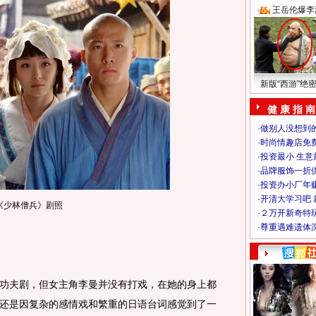
·
王岳伦爆李
新版“西游”绝
健 康 指 南
·
做别人没想到的
·
时尚情趣店免
·
投资最小 生意
·
品牌服饰一折
·
投资办小厂年
·
开清大学习吧 
《少林僧兵》剧照
·
２万开新奇特
·
尊重遇难遗体
夫剧，但女主角李曼并没有打戏，在她的身上都
还是因复杂的感情戏和繁重的日语台词感觉到了一