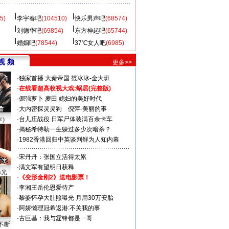
5)
李宇春吧
(104510)
快乐男声吧
(68574)
刘德华吧
(69854)
东方神起吧
(65744)
婚姻吧
(78544)
37℃女人吧
(6985)
视 频
更多>>
·
独家首播:大秦帝国
范冰冰-金大班
·
在线看超高收视大戏:
蜗居(完整版)
·
倔强萝卜
麦田
媳妇的美好时代
·
大内密探灵灵狗
倪萍-美丽的事
·
台儿庄战役 日军尸体装满百余卡车
声》
·
揭秘希特勒一生躲过多少次暗杀？
·
1982香港回归中英谈判鲜为人知内幕
·
宋丹丹：张国立活得太累
·
满文军有望明日获释
曝光
·
《变形金刚2》送电影票！
·
李湘王岳伦恩爱待产
·
黎姿怀孕大肚照曝光 月用30万安胎
·
阿娇懒理冠希返港:不关我的事
·
古巨基：我与霆锋都是一哥
不断