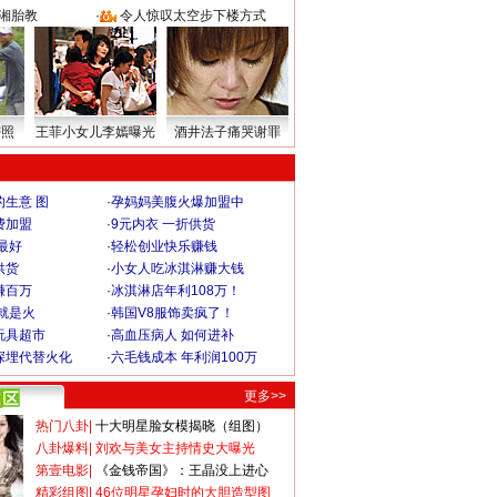
湘胎教
·
令人惊叹太空步下楼方式
密照
王菲小女儿李嫣曝光
酒井法子痛哭谢罪
生意 图
·
孕妈妈美腹火爆加盟中
费加盟
·
9元内衣 一折供货
最好
·
轻松创业快乐赚钱
供货
·
小女人吃冰淇淋赚大钱
赚百万
·
冰淇淋店年利108万！
就是火
·
韩国V8服饰卖疯了！
玩具超市
·
高血压病人 如何进补
深埋代替火化
·
六毛钱成本 年利润100万
更多>>
热门八卦
|
十大明星脸女模揭晓（组图）
八卦爆料
|
刘欢与美女主持情史大曝光
第壹电影
|
《金钱帝国》：王晶没上进心
精彩组图
|
46位明星孕妇时的大胆造型图