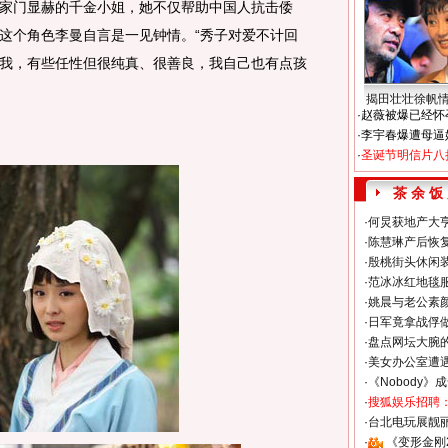
家门显赫的千金小姐，她不仅帮助中国人抗击倭
这个角色李曼自言是一见钟情。“秀子对爱不计回
我，有些任性但很纯真、很善良，我自己也有点孩
揭田壮壮徐帆
·
赵薇被爆已经怀
·
李宇春爆遭母逼
·
圣诞节明信片八
茶 余 饭
·
何炅获地产大亨
·
陈慧琳产后恢复
·
殷桃街头休闲装
·
范冰冰红地毯
·
姚晨与老公素
·
日军竟拿战俘
·
盘点网坛大腕
·
美女办公室遭
·
《Nobody》
·
搜狐娱乐招聘
·
台北电玩展靓丽S
·
《变形金刚