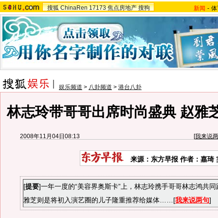
搜狐
ChinaRen
17173
焦点房地产
搜狗
新闻
-
体
娱乐频道
>
八卦频道
>
港台八卦
林志玲带哥哥出席时尚盛典 赵雅
2008年11月04日08:13
[
我来说
来源：东方早报 作者：嘉琦 
[
提要
]一年一度的“美容界奥斯卡”上，林志玲携手哥哥林志鸿共
雅芝则是将初入演艺圈的儿子隆重推荐给媒体……[
我来说两句
]