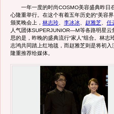
一年一度的时尚COSMO美容盛典昨日
心隆重举行。在这个有着五年历史的“美容界
颁奖晚会上，
林志玲
、
李冰冰
、
赵雅芝
、
任
人气团体SUPERJUNIOR—M等各路明星
思的是，昨晚的盛典流行“家人”组合。林志
志鸿共同踏上红地毯，而赵雅芝则是将初入
隆重推荐给媒体。