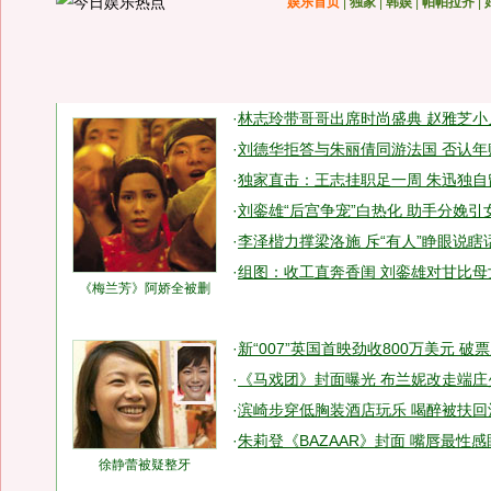
娱乐首页
|
独家
|
韩娱
|
帕帕拉齐
|
·
林志玲带哥哥出席时尚盛典 赵雅芝小
·
刘德华拒答与朱丽倩同游法国 否认年赚
·
独家直击：王志挂职足一周 朱迅独自
·
刘銮雄“后宫争宠”白热化 助手分娩引
·
李泽楷力撑梁洛施 斥“有人”睁眼说瞎话
·
组图：收工直奔香闺 刘銮雄对甘比母
《梅兰芳》阿娇全被删
·
新“007”英国首映劲收800万美元 破
·
《马戏团》封面曝光 布兰妮改走端庄
·
滨崎步穿低胸装酒店玩乐 喝醉被扶回酒
·
朱莉登《BAZAAR》封面 嘴唇最性
徐静蕾被疑整牙