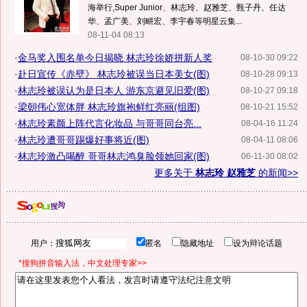
海举行,Super Junior、林志玲、赵雅芝、甄子丹、任达
华、孟广美、刘畊宏、李宇春等明星云集...
08-11-04 08:13
·
金马奖入围名单今日揭晓 林志玲徐娇拼新人奖
08-10-30 09:22
·
赴日宣传《赤壁》 林志玲被误当日本美女(图)
08-10-28 09:13
·
林志玲被误认为是日本人 游东京避见旧爱(图)
08-10-27 09:18
·
梁朝伟心宽体胖 林志玲旗袍鲜红亮丽(组图)
08-10-21 15:52
·
林志玲素颜上阵代言化妆品 与哥哥同台亮...
08-04-16 11:24
·
林志玲遭哥哥踢爆好事将近(图)
08-04-11 08:06
·
林志玲激凸喝醉 哥哥林志鸿臭脸领她回家(图)
06-11-30 08:02
更多关于
林志玲 赵雅芝
的新闻>>
用户：
匿名
隐藏地址
设为辩论话题
*搜狗拼音输入法，中文处理专家>>