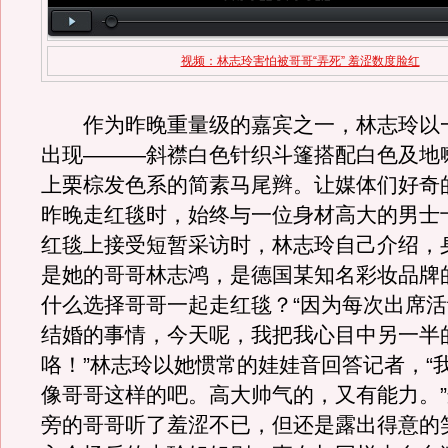
视频：林志玲害怕被哥哥“弄死” 羞涩数度脸红
作为昨晚重量级的嘉宾之一，林志玲以
出现———斜襟白色针织斗篷搭配白色及地
上栗棕发色系的简素马尾辫。让媒体们好奇
昨晚走红毯时，始终与一位身材高大的男士
红毯上接受短暂采访时，林志玲自己介绍，
是她的哥哥林志鸿，是德国某知名彩妆品牌
什么选择哥哥一起走红毯？“因为每次出席
结婚的事情，今天呢，我把我心目中另一半
咯！”林志玲以她惯常的娃娃音回答记者，“
像哥哥这样的吧。高大帅气的，又有能力。
旁的哥哥听了羞涩不已，但还是露出得意的