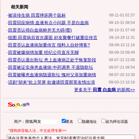
相关新闻
·
被误传生病 田震摔坏两个鼠标
08-11-01 02:37
·
田震回应病情:血液有点小问题 不是白血病
08-10-31 08:54
·
田震否认得白血病称并无大碍(图)
08-10-31 07:49
·
组图:田震病后首次露面 好友聚餐打破重症传言
08-10-28 11:31
·
田震否认血液病加重传言 报料人自炒博客?
08-09-10 11:16
·
田震被爆病情加重 经纪公司直斥无聊
08-09-10 08:49
·
田震否认退出歌坛 患上血液病正处于恢复阶段
08-07-22 22:08
·
田震被证实身患血液病:中药调养 不退隐歌坛
08-07-21 08:54
·
田震被曝患血液病隐退歌坛 愧对父亲加重病情
08-07-20 10:30
·
话剧"胡来"欲上荧屏 欲邀请田震那英友情出演
08-03-13 10:16
更多关于
田震 白血病
的新闻>>
用户：
匿名
隐藏地址
设为辩论话题
*搜狗拼音输入法，中文处理专家>>