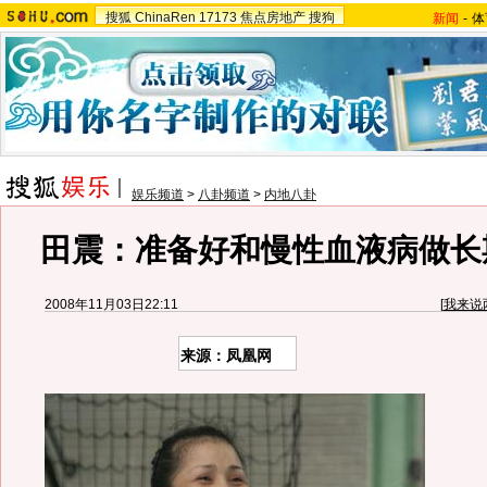
搜狐
ChinaRen
17173
焦点房地产
搜狗
新闻
-
体
娱乐频道
>
八卦频道
>
内地八卦
田震：准备好和慢性血液病做长期
2008年11月03日22:11
[
我来说
来源：凤凰网