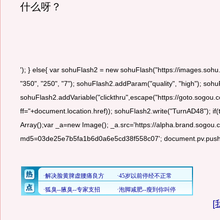
什么呀？
'); } else{ var sohuFlash2 = new sohuFlash("https://images.sohu
"350", "250", "7"); sohuFlash2.addParam("quality", "high"); s
sohuFlash2.addVariable("clickthru",escape("https://goto.so
ff="+document.location.href)); sohuFlash2.write("TurnAD48"); i
Array();var _a=new Image(); _a.src='https://alpha.brand.sogou
md5=03de25e7b5fa1b6d0a6e5cd38f558c07'; document.pv.push(_a
[