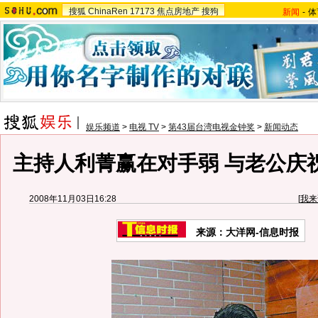
搜狐
ChinaRen
17173
焦点房地产
搜狗
新闻
-
体
娱乐频道
>
电视 TV
>
第43届台湾电视金钟奖
>
新闻动态
主持人利菁赢在对手弱 与老公庆祝
2008年11月03日16:28
[
我来
来源：大洋网-信息时报