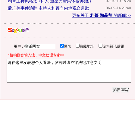
·
利菁主持风格太"吓"人 遭星光帮集体投诉(图)
07-10-10 15:24
·
孟广美事件追踪:主持人利菁向内地观众道歉
06-09-14 21:40
更多关于
利菁 陶晶莹
的新闻>>
用户：
匿名
隐藏地址
设为辩论话题
*搜狗拼音输入法，中文处理专家>>