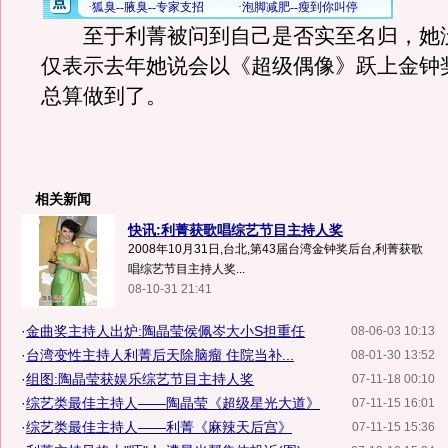
至于利菁被问到自己是否实至名归，她
仅表示去年她说会以《超级偶像》跃上金钟
总算做到了。
相关新闻
快讯:利菁获歌唱综艺节目主持人奖
2008年10月31日,台北,第43届台湾金钟奖后台,利菁获歌
唱综艺节目主持人奖...
08-10-31 21:41
·
金曲奖主持人出炉:陶晶莹侯佩岑大小S担重任
08-06-03 10:13
·
台湾变性主持人利菁后天除脑瘤 住院当补...
08-01-30 13:52
·
组图:陶晶莹获娱乐综艺节目主持人奖
07-11-18 00:10
·
综艺类最佳主持人——陶晶莹《超级星光大道》
07-11-15 16:01
·
综艺类最佳主持人——利菁《麻辣天后宫》
07-11-15 15:36