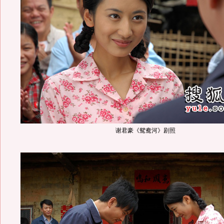
谢君豪《鸳鸯河》剧照