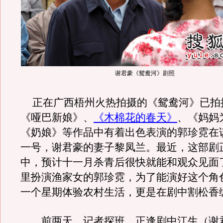
谢君豪《鸳鸯河》剧照
正在广西梧州火热拍摄的《鸳鸯河》已拍
《哑巴新娘》、
《木棉花的春天》
、《妈妈
《奶娘》等作品中有着出色表演的郭珍霓在
一号，谢君豪的妻子黎凤兰。最近，这部剧
中，预计十一月杀青后很快就能和观众见面
里扮演渔家女的郭珍霓，为了能演好这个角
一个星期体验农村生活，更是在剧中割松香
前两天，记者探班，正逢剧中江生（谢