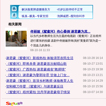
相关新闻
佟丽娅《鸳鸯河》伤心晕倒 谢君豪为其...
以当代乡村教师生活为主题的电视剧《鸳鸯河》正在梧州
进行紧张的拍摄.该剧中佟丽娅所饰演的"黄曼莉"因为是一
个混血儿的身份...
08-10-16 11:33
·
谢君豪《鸳鸯河》新戏热拍 体验清苦农民生活
08-10-28 16:14
·
《鸳鸯河》即将杀青 谢君豪首次献唱山歌
08-10-27 13:01
·
《鸳鸯河》广西热拍 谢君豪难舍"教师情"
08-10-23 19:38
·
《鸳鸯河》谢君豪为娶郭珍霓 甘做上门女...
08-10-23 13:21
·
谢君豪《鸳鸯河》首演乡村教师 体验教育人生
08-10-14 14:29
·
贺刚横刀夺爱 《鸳鸯河》与谢君豪反目
08-10-10 15:56
·
《鸳鸯河》梧州紧拍 沈丹萍谢君豪母子情深
08-10-07 14:30