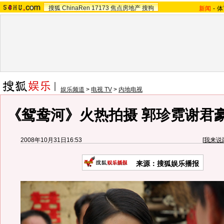
搜狐
ChinaRen
17173
焦点房地产
搜狗
新闻
-
体
娱乐频道
>
电视 TV
>
内地电视
《鸳鸯河》火热拍摄 郭珍霓谢君
2008年10月31日16:53
[
我来说
来源：搜狐娱乐播报