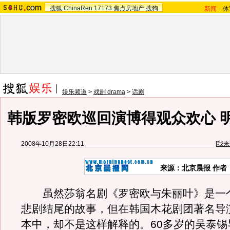
搜狐
ChinaRen
17173
焦点房地产
搜狗
新闻
-
体
娱乐频道
>
戏剧 drama
>
话剧
韩版罗密欧巡回演博得观众欢心 
2008年10月28日22:11
[
我来
来源：北京晨报 作者
虽然莎翁名剧《罗密欧与朱丽叶》是一
悲剧结尾的故事，但在韩国木花剧团著名导
本中，却不是这样解释的。60多岁的吴泰锡