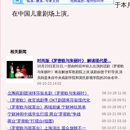
于本月
在中国儿童剧场上演。
相关新闻
时尚版《罗密欧与朱丽叶》 解读现代爱...
10月23日至31日,一部由80后年轻人出演的话剧《罗密欧
与朱丽叶》将在解放军歌剧院上演.该剧由曾子轩导演,演
员则是来自中央戏剧学院和英氏影视学院的20余名毕...
08-10-23 14:02
·
立陶宛剧团演绎莎翁名剧《罗密欧与朱丽叶》
08-10-28 11:36
·
《罗密欧》收官戏剧季 OKT剧团将莎翁现代化
08-10-28 09:51
·
《罗密欧与祝英台》再续前缘 宁财神玩简单
08-10-28 09:17
·
宁财神和中戏学生打擂 两台"罗密欧"争雄
08-10-21 09:15
·
两台"罗密欧"打擂台(组图)
08-10-21 03:18
·
《罗密欧与祝英台》上海演出 观众放映不一
08-10-07 13:10