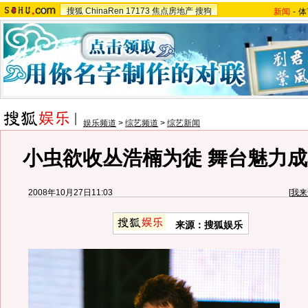
搜狐
ChinaRen
17173
焦点房地产
搜狗
新闻
-
体
娱乐频道
>
综艺频道
>
综艺新闻
小虫欲收丛浩楠为徒 舞台魅力成
2008年10月27日11:03
[
我来
来源：搜狐娱乐