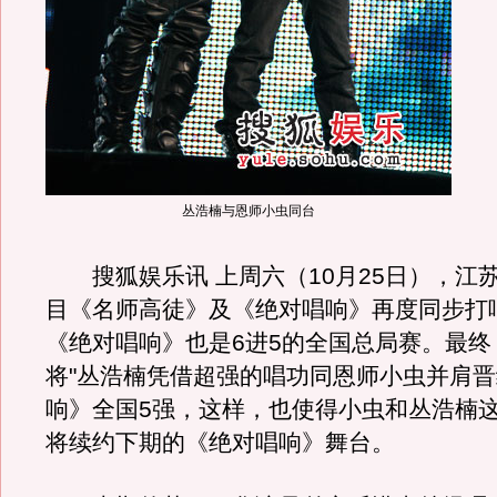
丛浩楠与恩师小虫同台
搜狐娱乐讯 上周六（10月25日），江
目《名师高徒》及《绝对唱响》再度同步打
《绝对唱响》也是6进5的全国总局赛。最终
将"丛浩楠凭借超强的唱功同恩师小虫并肩
响》全国5强，这样，也使得小虫和丛浩楠
将续约下期的《绝对唱响》舞台。