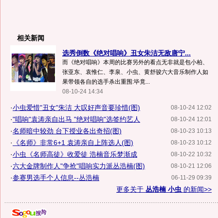
相关新闻
选秀倒数《绝对唱响》丑女朱洁无敌唐宁...
而《绝对唱响》本周的比赛另外的看点无非就是包小柏、
张亚东、袁惟仁、李泉、小虫、黄舒骏六大音乐制作人如
果带领各自的选手杀出重围:毕竟...
08-10-24 14:34
·
小虫爱惜"丑女"朱洁 大叹好声音要珍惜(图)
08-10-24 12:02
·
"唱响"袁涛亲自出马 "绝对唱响"选签约艺人
08-10-24 12:01
·
名师暗中较劲 台下授业各出奇招(图)
08-10-23 10:13
·
《名师》非常6+1 袁涛亲自上阵选人(图)
08-10-23 10:12
·
小虫《名师高徒》收爱徒 浩楠音乐梦渐成
08-10-22 10:32
·
六大金牌制作人"争抢"唱响实力派丛浩楠(图)
08-10-21 12:06
·
参赛男选手个人信息--丛浩楠
06-11-29 09:39
更多关于
丛浩楠 小虫
的新闻>>