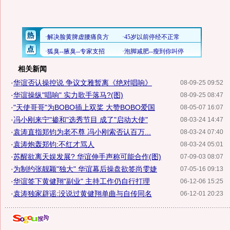
相关新闻
·
华谊否认操控说 争议文雅暂离《绝对唱响》
08-09-25 09:52
·
华谊操纵"唱响" 实力歌手落马?(图)
08-09-25 08:47
·
"天使哥哥"为BOBO插上双桨 大赞BOBO爱国
08-05-07 16:07
·
冯小刚来宁"掺和"选秀节目 成了"启动大使"
08-03-24 14:47
·
袁涛直指郑钧为老不尊 冯小刚索否认百万...
08-03-24 07:40
·
袁涛炮轰郑钧:不红才骂人
08-03-24 05:01
·
苏醒欲离天娱发展? 华谊伸手声称可能合作(图)
07-09-03 08:07
·
为制约张靓颖"独大" 华谊幕后操盘欲签尚雯婕
07-05-16 09:13
·
华谊签下黄健翔"副业" 主持工作仍自行打理
06-12-06 15:25
·
袁涛独家辟谣:没说过黄健翔单曲与自传同名
06-12-01 20:23