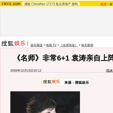
搜狐
ChinaRen
17173
焦点房地产
搜狗
新闻
-
体
娱乐频道
>
电视 TV
>
《名师高徒》
>
相关新闻
《名师》非常6+1 袁涛亲自上阵
2008年10月23日10:12
[
我来
来源：搜狐娱乐