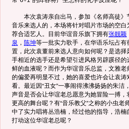
常“6+1”的阵容将产生怎样的化学反应呢？
本次袁涛亲自出马，参加《名师高徒》
音乐来选人的，本场将针对唱片市场的空白
荐合适艺人。目前华谊音乐旗下拥有
张靓颖
泉
，
陈坤
等一批实力歌手，在华语乐坛占有
置，此次袁董前来选人意向如何呢？是选择
手相近的选手还是希望引进风格另辟蹊径的
鲜的血液呢？而作为华谊音乐总监，文雅老
的偏爱再明显不过，她的喜爱也许会让袁涛
看。最近因“丑女”一事闹得沸沸扬扬的朱洁
声音是否会让华谊老总愿意为她冒险一搏，
更高的舞台呢？有“音乐教父”之称的小虫老
中了实力唱将丛浩楠，经过他的指导，浩楠
打动这位华谊老总呢？