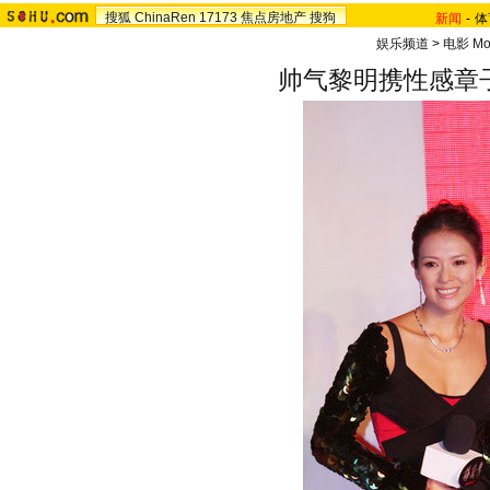
搜狐
ChinaRen
17173
焦点房地产
搜狗
新闻
-
体
娱乐频道
>
电影 Mo
帅气黎明携性感章