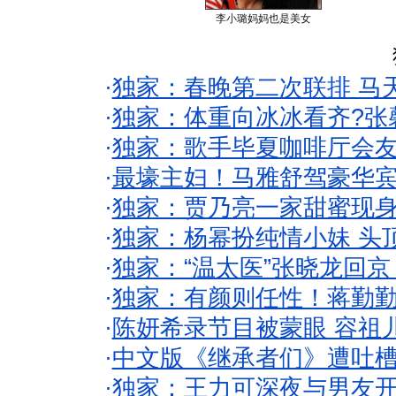
李小璐妈妈也是美女
·
独家：春晚第二次联排 马
·
独家：体重向冰冰看齐?张
·
独家：歌手毕夏咖啡厅会友
·
最壕主妇！马雅舒驾豪华
·
独家：贾乃亮一家甜蜜现身
·
独家：杨幂扮纯情小妹 头
·
独家：“温太医”张晓龙回京
·
独家：有颜则任性！蒋勤
·
陈妍希录节目被蒙眼 容祖
·
中文版《继承者们》遭吐槽
·
独家：王力可深夜与男友开