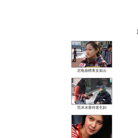
北电放榜美女如云
范冰冰善待老乞妇