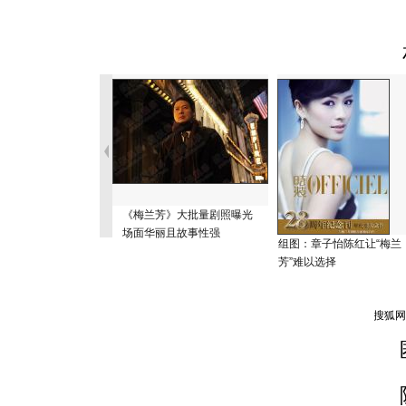
《梅兰芳》大批量剧照曝光
场面华丽且故事性强
组图：章子怡陈红让“梅兰
芳”难以选择