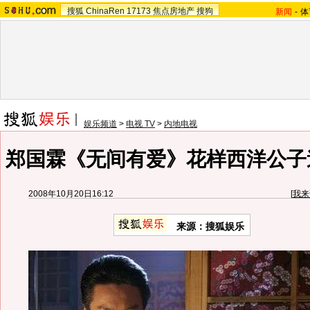
搜狐
ChinaRen
17173
焦点房地产
搜狗
新闻
-
体
娱乐频道
>
电视 TV
>
内地电视
郑国霖《无间有爱》花样西洋公子造
2008年10月20日16:12
[
我来
来源：搜狐娱乐