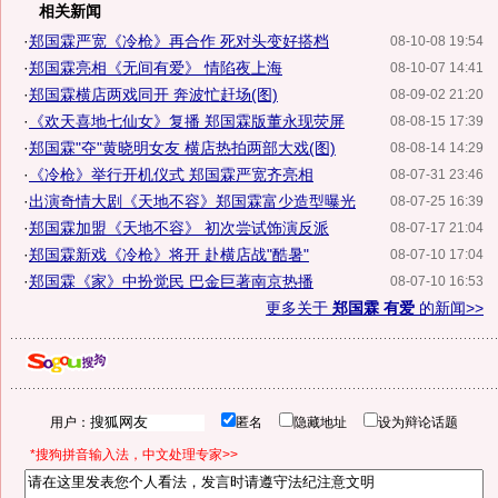
相关新闻
·
郑国霖严宽《冷枪》再合作 死对头变好搭档
08-10-08 19:54
·
郑国霖亮相《无间有爱》 情陷夜上海
08-10-07 14:41
·
郑国霖横店两戏同开 奔波忙赶场(图)
08-09-02 21:20
·
《欢天喜地七仙女》复播 郑国霖版董永现荧屏
08-08-15 17:39
·
郑国霖"夺"黄晓明女友 横店热拍两部大戏(图)
08-08-14 14:29
·
《冷枪》举行开机仪式 郑国霖严宽齐亮相
08-07-31 23:46
·
出演奇情大剧《天地不容》郑国霖富少造型曝光
08-07-25 16:39
·
郑国霖加盟《天地不容》 初次尝试饰演反派
08-07-17 21:04
·
郑国霖新戏《冷枪》将开 赴横店战"酷暑"
08-07-10 17:04
·
郑国霖《家》中扮觉民 巴金巨著南京热播
08-07-10 16:53
更多关于
郑国霖 有爱
的新闻>>
用户：
匿名
隐藏地址
设为辩论话题
*搜狗拼音输入法，中文处理专家>>