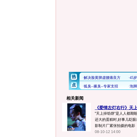
相关新闻
《爱情左灯右行》天上掉
"天上掉馅饼"是人人都期
还大的蛋糕时,好事儿眨眼
影制片厂紧张拍摄的电影《
08-10-12 14:00