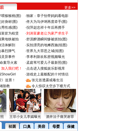
 后
更多>>
喂猕猴桃(图)
·
独家：章子怡带妈妈看电影
好身材(图)
·
佟大为马伊琍再度牵手(图)
秀性感(图)
·
倪萍赵忠祥十年后再携手
服装皆为租赁
·
刘涛富豪老公为家产求生子
颜乘地铁被拍
·
舒淇醉酒瞬间惨被抓拍(图)
做活体解剖
·
实拍漂亮的地摊西施(组图)
的暴烈脾气
·
世界九大罪恶之城(组图)
遇灵异事件
·
李孝利新欢私密视频曝光
成命案导火索
·
孟庭苇可爱儿子最新照(图)
：加入我们吧！
·
点击进入搜狐娱乐影视库
howGirl
·
游戏史上最般配的十对情侣
2》送票！
·
张元首透露戒毒生活
湘胎教
·
令人惊叹太空步下楼方式
密照
王菲小女儿李嫣曝光
酒井法子痛哭谢罪