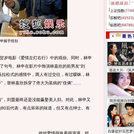
说 吧 排 行
上证指数
(7744
苏醒吧
(41523)
贴图吧
(68789)
最 热 
申握手惜别
岁电影《爱情左灯右行》中的戏份。同时，林申
了句号。林申在影片中饰演林嘉欣的前男友“刘
谍战大片-《风
年马拉松式的感情中，两人有过交往，有过暧昧，林
”，替林嘉欣拆穿了佟大为装病的“伎俩”……
”，刘盟最终还是没能赢娶美人归。对此，林申又
闺房视频自拍
的80后代表，有点坏坏的味道，但又有点绅士、有
自爆捉奸后恶梦
他对爱情很执着很浪漫，对