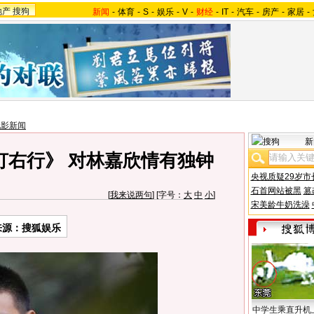
地产
搜狗
新闻
-
体育
-
S
-
娱乐
-
V
-
财经
-
IT
-
汽车
-
房产
-
家居
-
电影新闻
新
灯右行》 对林嘉欣情有独钟
央视质疑29岁市
石首网站被黑
篡
[
我来说两句
] [字号：
大
中
小
]
宋美龄牛奶洗澡
来源：搜狐娱乐
中学生乘直升机