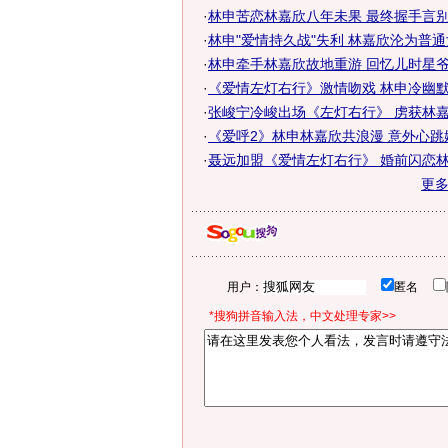
·
林申苦恋林嘉欣八年未果 最终握手言
·
林申"爱情持久战"失利 林嘉欣沦为普
·
林申牵手林嘉欣故地重游 回忆儿时星
·
《爱情左灯右行》激情吻戏 林申冷幽
·
张峻宁冷峻出场《左灯右行》 虏获林
·
《爱呼2》林申林嘉欣共浪漫 意外心跳
·
聂远加盟《爱情左灯右行》 婚前闪恋林嘉
更
用户：
匿名
*搜狗拼音输入法，中文处理专家>>