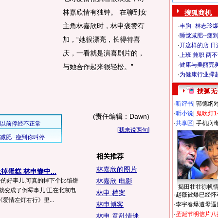
林嘉欣情有独钟。”在聊到女
搜狐商机
主角林嘉欣时，林申褒赞有
·
丰胸--林志玲
·
睡觉减肥--瘦到
加，“她很漂亮，长得特喜
·
开这样的店 日进
庆，一看就是演喜剧片的，
·
上班 兼职 两
·
健康与美丽完
与她合作起来很轻松。”
·
为健康行业撑
·
听评书
|
郭德纲
·
听小说
|
鬼吹灯1
(责任编辑：Dawn)
·
共享区
|
手机病
[
我来说两句
]
相关推荐
林嘉欣的图片
蛋糕 林申惨中...
盼的好事儿,可真的掉下个比馅饼
林嘉欣 电影
揭田壮壮徐帆
就变成了倒霉事儿!正在北京电
林申 档案
·
赵薇被爆已经怀
爱情左灯右行》里...
林申博客
·
李宇春爆遭母逼
·
圣诞节明信片八
林申 意乱情迷