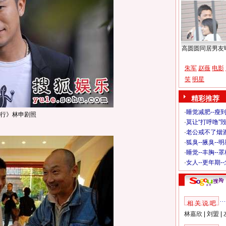
高圆圆同居男友
朱军
赵薇
电影
笑
明星
精彩推荐
·
睡觉减肥--瘦到
行》林申剧照
·
莫让“打呼噜”
·
老公戒不了烟酒
·
狐臭--腋臭--
·
睡觉--丰胸--
·
女人--更年期-
相 关 说 吧
林嘉欣
|
刘盟
|