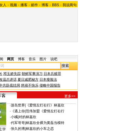
女人
-
视频
-
播客
-
邮件
-
博客
-
BBS
-
我说两句
闻
网页
博客
音乐
图片
说吧
长
邓玉娇失踪
朝鲜军事演习
日本兵赎罪
改温总讲话
夏日减肥秘方
日本瘦脸法
中共卧底结局
慈禧不快乐
侵略中国报告
更多>>
·
游岛世界
|
《爱情左灯右行》林嘉欣
·
《遇上你
|
范伟加盟《爱情左灯右行
·
小橘
|
对的林嘉欣
·
代军哥哥
|
林嘉欣全裸为黄磊当模特
·
张久的博
|
林嘉欣的小车之恋
上学