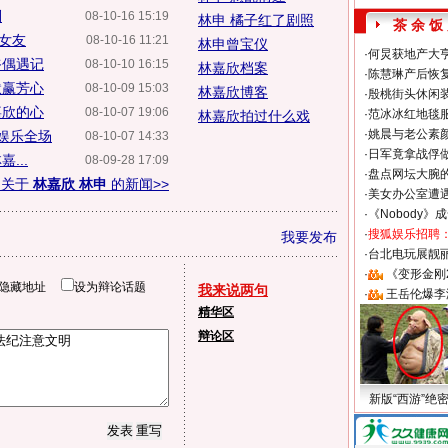
别
08-10-16 15:19
林申 橘子红了剧照
茶 余 饭
通女友
08-10-16 11:21
林申曾宝仪
·
何炅获地产大亨
爷偶遇记
08-10-10 16:15
林嘉欣档案
·
陈慧琳产后恢复
默赢芳心
08-10-09 15:03
林嘉欣博客
·
殷桃街头休闲装
嘉欣的心
08-10-07 19:06
·
范冰冰红地毯
林嘉欣拍过什么戏
·
姚晨与老公素
娱乐全场
08-10-07 14:33
·
日军竟拿战俘
...
08-09-28 17:09
·
盘点网坛大腕
多关于
林嘉欣 林申
的新闻>>
·
美女办公室遭
·
《Nobody》
·
搜狐娱乐招聘
我要发布
·
台北电玩展靓丽S
·
《变形金刚
隐藏地址
设为辩论话题
我来说两句
·
王岳伦爆李
精华区
辩论区
新版“西游”绝