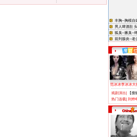
范冰冰李冰冰大
戏剧演出
|
【搜
热门连载
|
刘烨