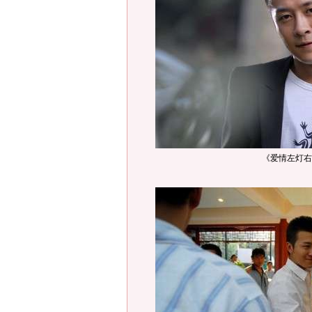
《爱情左灯右