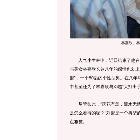
林嘉欣、林
人气小生林申，近日结束了他在贺
与美女林嘉欣长达八年的感情也划上
盟”，一个80后的个性型男。在八
申甚至还为了林嘉欣与邓超“大打出手
尽管如此，“落花有意，流水无情
是怎么看待的呢？“刘盟是一个典型
点雅皮。