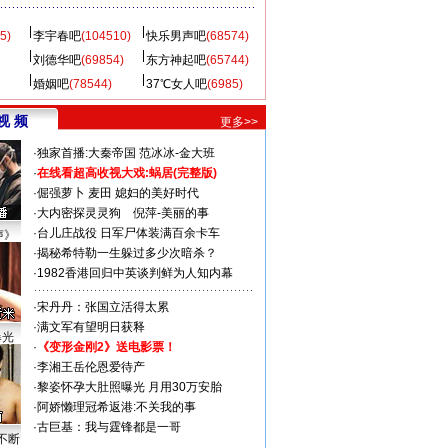
5)
李宇春吧
(104510)
快乐男声吧
(68574)
刘德华吧
(69854)
东方神起吧
(65744)
婚姻吧
(78544)
37℃女人吧
(6985)
视 频
更多>>
·
独家首播:大秦帝国
范冰冰-金大班
·
在线看超高收视大戏:
蜗居(完整版)
·
倔强萝卜
麦田
媳妇的美好时代
·
大内密探灵灵狗
倪萍-美丽的事
·
台儿庄战役 日军尸体装满百余卡车
声》
·
揭秘希特勒一生躲过多少次暗杀？
·
1982香港回归中英谈判鲜为人知内幕
·
宋丹丹：张国立活得太累
·
满文军有望明日获释
曝光
·
《变形金刚2》送电影票！
·
李湘王岳伦恩爱待产
·
黎姿怀孕大肚照曝光 月用30万安胎
·
阿娇懒理冠希返港:不关我的事
·
古巨基：我与霆锋都是一哥
不断