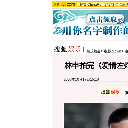
搜狐
ChinaRen
17173
焦点房
娱乐频道
>
电影 Movie
>
林申拍完《爱情左
2008年10月17日15:18