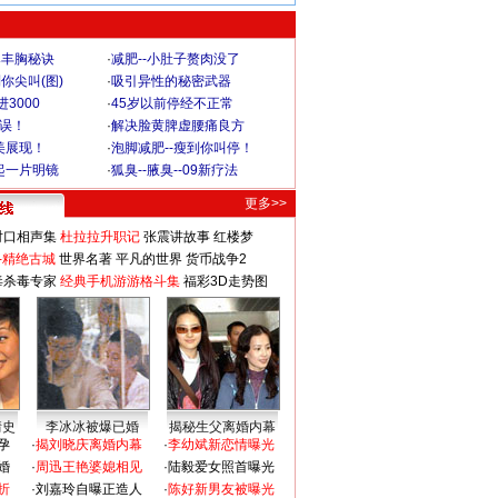
爆丰胸秘诀
·
减肥--小肚子赘肉没了
你尖叫(图)
·
吸引异性的秘密武器
3000
·
45岁以前停经不正常
不误！
·
解决脸黄脾虚腰痛良方
美展现！
·
泡脚减肥--瘦到你叫停！
起一片明镜
·
狐臭--腋臭--09新疗法
更多>>
对口相声集
杜拉拉升职记
张震讲故事
红楼梦
-精绝古城
世界名著
平凡的世界
货币战争2
毒杀毒专家
经典手机游游格斗集
福彩3D走势图
情史
李冰冰被爆已婚
揭秘生父离婚内幕
孕
·
揭刘晓庆离婚内幕
·
李幼斌新恋情曝光
婚
·
周迅王艳婆媳相见
·
陆毅爱女照首曝光
折
·
刘嘉玲自曝正造人
·
陈好新男友被曝光