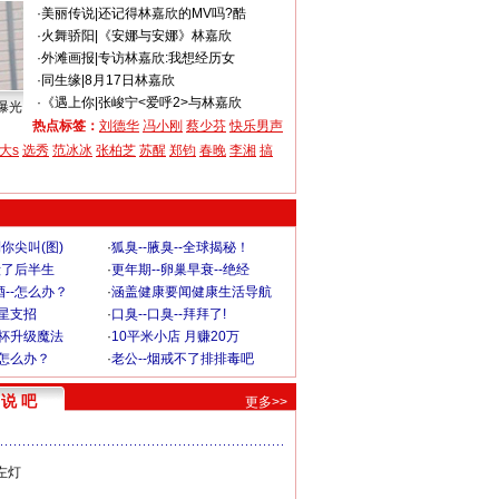
·
美丽传说
|
还记得林嘉欣的MV吗?酷
·
火舞骄阳
|
《安娜与安娜》林嘉欣
·
外滩画报
|
专访林嘉欣:我想经历女
·
同生缘
|
8月17日林嘉欣
·
《遇上你
|
张峻宁<爱呼2>与林嘉欣
曝光
热点标签：
刘德华
冯小刚
蔡少芬
快乐男声
大s
选秀
范冰冰
张柏芝
苏醒
郑钧
春晚
李湘
搞
你尖叫(图)
·
狐臭--腋臭--全球揭秘！
毁了后半生
·
更年期--卵巢早衰--绝经
--怎么办？
·
涵盖健康要闻健康生活导航
明星支招
·
口臭--口臭--拜拜了!
罩杯升级魔法
·
10平米小店 月赚20万
-怎么办？
·
老公--烟戒不了排排毒吧
说 吧
更多>>
左灯