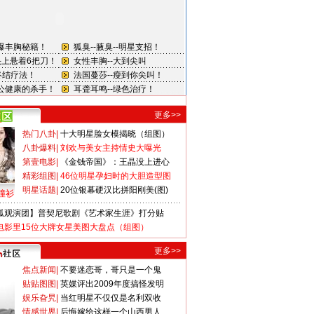
更多>>
热门八卦
|
十大明星脸女模揭晓（组图）
八卦爆料
|
刘欢与美女主持情史大曝光
第壹电影
|
《金钱帝国》：王晶没上进心
精彩组图
|
46位明星孕妇时的大胆造型图
明星话题
|
20位银幕硬汉比拼阳刚美(图)
撞衫
狐观演团】普契尼歌剧《艺术家生涯》打分贴
电影里15位大牌女星美图大盘点（组图）
更多>>
焦点新闻
|
不要迷恋哥，哥只是一个鬼
贴贴图图
|
英媒评出2009年度搞怪发明
娱乐旮旯
|
当红明星不仅仅是名利双收
情感世界
|
后悔嫁给这样一个山西男人