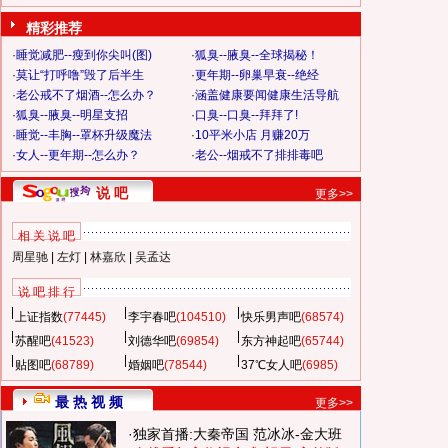
精彩推荐
·
睡觉减肥--瘦到你尖叫(图)
·
狐臭--腋臭--全球揭秘！
·
莫让“打呼噜”毁了后半生
·
更年期--卵巢早衰--绝经
·
老公戒不了烟酒--怎么办？
·
涵盖健康要闻健康生活导航
·
狐臭--腋臭--明星支招
·
口臭--口臭--拜拜了!
·
睡觉--丰胸--罩杯升级魔法
·
10平米小店 月赚20万
·
女人--更年期--怎么办？
·
老公--烟戒不了排排毒吧
说 吧
更多>>
相 关 说 吧
周星驰
|
左灯
|
林嘉欣
|
吴孟达
说 吧 排 行
上证指数
(77445)
李宇春吧
(104510)
快乐男声吧
(68574)
苏醒吧
(41523)
刘德华吧
(69854)
东方神起吧
(65744)
贴图吧
(68789)
婚姻吧
(78544)
37℃女人吧
(6985)
最 热 视 频
更多>>
·
独家首播:大秦帝国
范冰冰-金大班