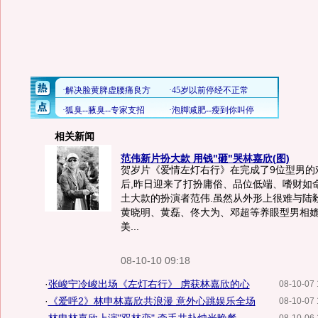
相关新闻
范伟新片扮大款 用钱"砸"哭林嘉欣(图)
贺岁片《爱情左灯右行》在完成了9位型男的
后,昨日迎来了打扮庸俗、品位低端、嗜财如
土大款的扮演者范伟.虽然从外形上很难与陆
黄晓明、黄磊、佟大为、邓超等养眼型男相
美...
08-10-10 09:18
·
张峻宁冷峻出场《左灯右行》 虏获林嘉欣的心
08-10-07 
·
《爱呼2》林申林嘉欣共浪漫 意外心跳娱乐全场
08-10-07 