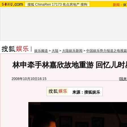
搜狐
ChinaRen
17173
焦点房地产
搜狗
新闻
-
体
娱乐频道
>
大陆
>
大陆娱乐新闻
>
中国娱乐势力报道之电视篇
林申牵手林嘉欣故地重游 回忆儿时
2008年10月10日16:15
[
我来
来源：搜狐娱乐