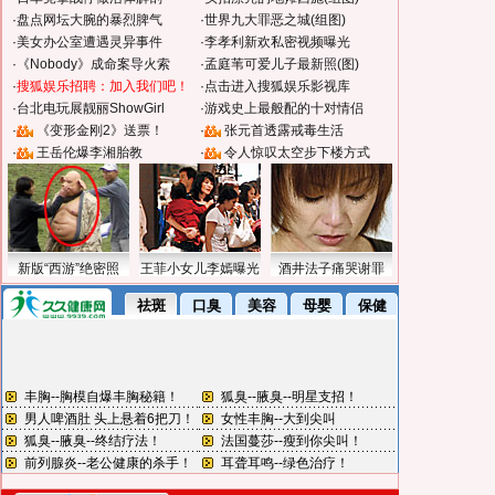
·
盘点网坛大腕的暴烈脾气
·
世界九大罪恶之城(组图)
·
美女办公室遭遇灵异事件
·
李孝利新欢私密视频曝光
·
《Nobody》成命案导火索
·
孟庭苇可爱儿子最新照(图)
·
搜狐娱乐招聘：加入我们吧！
·
点击进入搜狐娱乐影视库
·
台北电玩展靓丽ShowGirl
·
游戏史上最般配的十对情侣
·
《变形金刚2》送票！
·
张元首透露戒毒生活
·
王岳伦爆李湘胎教
·
令人惊叹太空步下楼方式
新版“西游”绝密照
王菲小女儿李嫣曝光
酒井法子痛哭谢罪