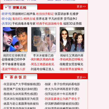
更多>>
·
听评书
|
郭德纲对口相声集
杜拉拉升职记
张震讲故事
红楼梦
·
听小说
|
鬼吹灯1-精绝古城
世界名著
平凡的世界
货币战争2
·
共享区
|
手机病毒杀毒专家
经典手机游游格斗集
福彩3D走势图
揭田壮壮徐帆情史
李冰冰被爆已婚
揭秘生父离婚内幕
·
赵薇被爆已经怀孕
·
揭刘晓庆离婚内幕
·
李幼斌新恋情曝光
·
李宇春爆遭母逼婚
·
周迅王艳婆媳相见
·
陆毅爱女照首曝光
·
圣诞节明信片八折
·
刘嘉玲自曝正造人
·
陈好新男友被曝光
茶 余 饭 后
更多>>
·
何炅获地产大亨喂猕猴桃(图)
·
独家：章子怡带妈妈看电影
·
陈慧琳产后恢复好身材(图)
·
佟大为马伊琍再度牵手(图)
·
殷桃街头休闲装秀性感(图)
·
倪萍赵忠祥十年后再携手
·
范冰冰红地毯服装皆为租赁
·
刘涛富豪老公为家产求生子
·
姚晨与老公素颜乘地铁被拍
·
舒淇醉酒瞬间惨被抓拍(图)
·
日军竟拿战俘做活体解剖
·
实拍漂亮的地摊西施(组图)