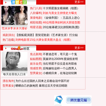
更多>>
热门八卦
|
十大明星脸女模揭晓（组图）
八卦爆料
|
刘欢与美女主持情史大曝光
第壹电影
|
《金钱帝国》：王晶没上进心
精彩组图
|
46位明星孕妇时的大胆造型图
明星话题
|
20位银幕硬汉比拼阳刚美(图)
范冰冰李冰冰大撞衫
戏剧演出
|
【搜狐观演团】普契尼歌剧《艺术家生涯》打分贴
热门连载
|
刘烨电影里15位大牌女星美图大盘点（组图）
更多>>
焦点新闻
|
不要迷恋哥，哥只是一个鬼
贴贴图图
|
英媒评出2009年度搞怪发明
娱乐旮旯
|
当红明星不仅仅是名利双收
情感世界
|
后悔嫁给这样一个山西男人
型男索女
|
小糖精归来，在海边轻轻舞
每天在吞别人口水
漂在海外
|
为什么出过国的人回来之后都会说中国不好
型男索女
|
晒晒自己的旗袍照
暴雨过后天空依旧晴朗