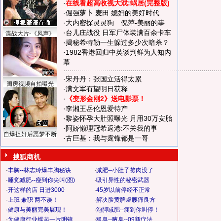
·
在线看超高收视大戏:
蜗居(完整版)
·
倔强萝卜
麦田
媳妇的美好时代
·
大内密探灵灵狗
倪萍-美丽的事
·
台儿庄战役 日军尸体装满百余卡车
谍战大片-《风声》
·
揭秘希特勒一生躲过多少次暗杀？
·
1982香港回归中英谈判鲜为人知内
幕
·
宋丹丹：张国立活得太累
闺房视频自拍曝光
·
满文军有望明日获释
·
《变形金刚2》送电影票！
·
李湘王岳伦恩爱待产
·
黎姿怀孕大肚照曝光 月用30万安胎
·
阿娇懒理冠希返港:不关我的事
自爆捉奸后恶梦不断
·
古巨基：我与霆锋都是一哥
搜狐商机
·
丰胸--林志玲爆丰胸秘诀
·
减肥--小肚子赘肉没了
·
睡觉减肥--瘦到你尖叫(图)
·
吸引异性的秘密武器
·
开这样的店 日进3000
·
45岁以前停经不正常
·
上班 兼职 两不误！
·
解决脸黄脾虚腰痛良方
·
健康与美丽完美展现！
·
泡脚减肥--瘦到你叫停！
·
为健康行业撑起一片明镜
·
狐臭--腋臭--09新疗法