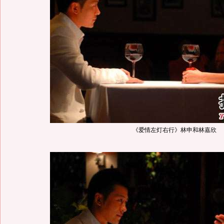
《爱情左灯右行》林申和林嘉欣