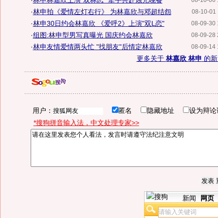
·
林申林嘉欣上演"双林恋" 牵手共赴烛光晚餐
08-10-06 
·
林申拍《爱情左灯右行》 为林嘉欣与邓超结怨
08-10-01 
·
林申30日约会林嘉欣 《爱呼2》上演"双L恋"
08-09-30 
·
组图:林申型男写真曝光 国庆约会林嘉欣
08-09-28 
·
林申友情爱情两头忙 "找朋友"后情定林嘉欣
08-09-14 
更多关于
林嘉欣 林申
的新
用户：
匿名
隐藏地址
设为辩论
*搜狗拼音输入法，中文处理专家>>
新闻
网页