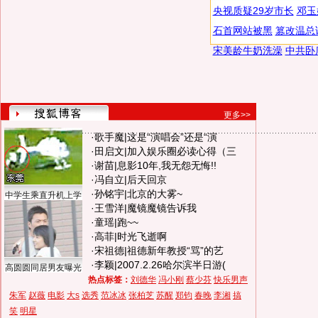
央视质疑29岁市长
邓玉
石首网站被黑
篡改温总
宋美龄牛奶洗澡
中共卧
更多>>
·
歌手魔
|
这是“演唱会”还是“演
·
田启文
|
加入娱乐圈必读心得（三
·
谢苗
|
息影10年,我无怨无悔!!
·
冯自立
|
后天回京
·
孙铭宇
|
北京的大雾~
中学生乘直升机上学
·
王雪洋
|
魔镜魔镜告诉我
·
童瑶
|
跑~~
·
高菲
|
时光飞逝啊
·
宋祖德
|
祖德新年教授“骂”的艺
·
李颖
|
2007.2.26哈尔滨半日游(
高圆圆同居男友曝光
热点标签：
刘德华
冯小刚
蔡少芬
快乐男声
朱军
赵薇
电影
大s
选秀
范冰冰
张柏芝
苏醒
郑钧
春晚
李湘
搞
笑
明星