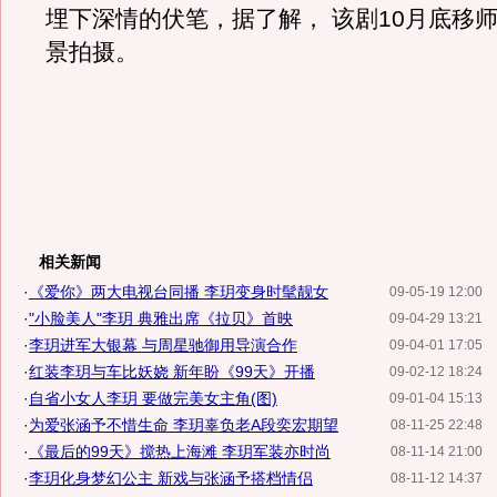
埋下深情的伏笔，据了解， 该剧10月底移
景拍摄。
相关新闻
·
《爱你》两大电视台同播 李玥变身时髦靓女
09-05-19 12:00
·
"小脸美人"李玥 典雅出席《拉贝》首映
09-04-29 13:21
·
李玥进军大银幕 与周星驰御用导演合作
09-04-01 17:05
·
红装李玥与车比妖娆 新年盼《99天》开播
09-02-12 18:24
·
自省小女人李玥 要做完美女主角(图)
09-01-04 15:13
·
为爱张涵予不惜生命 李玥辜负老A段奕宏期望
08-11-25 22:48
·
《最后的99天》搅热上海滩 李玥军装亦时尚
08-11-14 21:00
·
李玥化身梦幻公主 新戏与张涵予搭档情侣
08-11-12 14:37