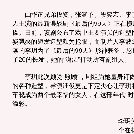
由华谊兄弟投资，张涵予、段奕宏、李
人主演的最新谍战剧《最后的99天》正在横
摄。日前，该剧公布了戏中主要演员的造型
姿飒爽的短发造型颇为抢眼，而制片人李波
瀑的李玥为了《最后的99天》形神兼备，忍
了20的长发，她的“潇洒”打动所有剧组人。
李玥此次颇受“照顾”，剧组为她量身订
的各种造型，导演汪俊更是下定决心让李玥
车晓成为两个最幸福的女人，在这部年代“时
溢彩。
李玥
个在