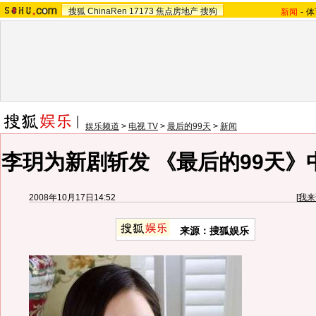
搜狐
ChinaRen
17173
焦点房地产
搜狗
新闻
-
体
娱乐频道
>
电视 TV
>
最后的99天
>
新闻
李玥为新剧斩发 《最后的99天》
2008年10月17日14:52
[
我来
来源：
搜狐娱乐