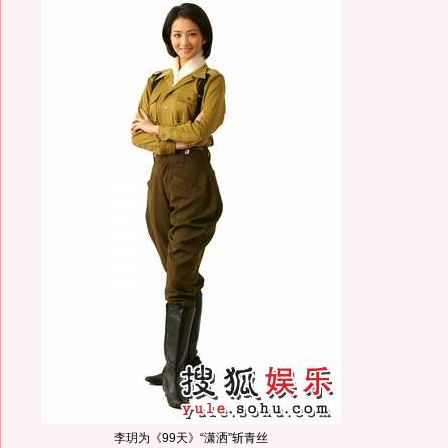
李玥为《99天》“潇洒”斩青丝