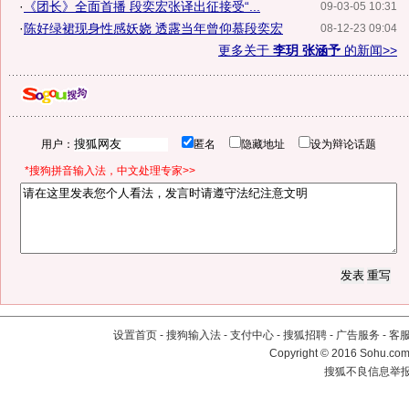
·
《团长》全面首播 段奕宏张译出征接受“...
09-03-05 10:31
·
陈好绿裙现身性感妖娆 透露当年曾仰慕段奕宏
08-12-23 09:04
更多关于
李玥 张涵予
的新闻>>
用户：
匿名
隐藏地址
设为辩论话题
*搜狗拼音输入法，中文处理专家>>
设置首页
-
搜狗输入法
-
支付中心
-
搜狐招聘
-
广告服务
-
客
Copyright
©
2016 Sohu.com 
搜狐不良信息举