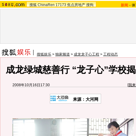
搜狐
ChinaRen
17173
焦点房地产
搜狗
新闻
-
体
搜狐娱乐
>
独家频道
>
成龙龙子心工程
>
工程动态
成龙绿城慈善行 “龙子心”学校揭牌
2008年10月16日17:30
[
我来
来源：
大河网