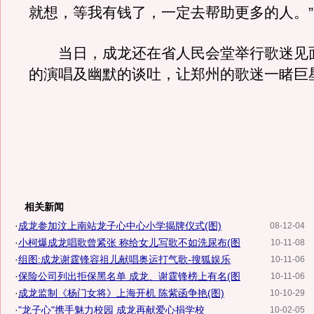
就想，等我有钱了，一定去帮助更多的人。”
当日，成龙还在省人民会堂举行歌迷见
的演唱及幽默的谈吐，让郑州的歌迷一睹巨
相关新闻
·
成龙参加汶上南站龙子心中心小学揭牌仪式(图)
08-12-04
·
小柯爆成龙唱歌曾紧张 称给女儿写歌不如洗尿布(图
10-11-08
·
组图:成龙谢霆锋容祖儿献唱奥运打气歌-搜狐娱乐
10-11-06
·
保险公司列出拒保黑名单 成龙、谢霆锋榜上有名(图
10-11-06
·
成龙监制《杨门女将》上海开机 陈紫函争艳(图)
10-10-29
·
"龙子心"携手魅力校园 成龙再献爱心捐学校
10-02-05