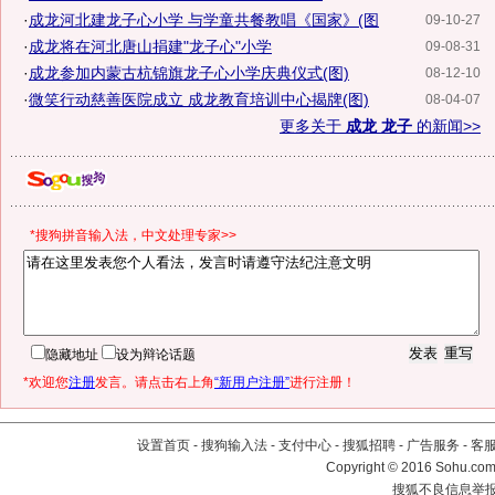
·
成龙河北建龙子心小学 与学童共餐教唱《国家》(图
09-10-27
·
成龙将在河北唐山捐建"龙子心"小学
09-08-31
·
成龙参加内蒙古杭锦旗龙子心小学庆典仪式(图)
08-12-10
·
微笑行动慈善医院成立 成龙教育培训中心揭牌(图)
08-04-07
更多关于
成龙 龙子
的新闻>>
*搜狗拼音输入法，中文处理专家>>
隐藏地址
设为辩论话题
*欢迎您
注册
发言。请点击右上角
“新用户注册”
进行注册！
设置首页
-
搜狗输入法
-
支付中心
-
搜狐招聘
-
广告服务
-
客
Copyright
©
2016 Sohu.com 
搜狐不良信息举