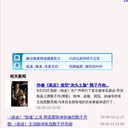
相关新闻
孙俪《画皮》造型"灰头土脸" 甄子丹抱...
9月15日,电影《画皮》在广州举行了首次媒体见面会.导演
陈嘉上携甄子丹(博客)、陈坤、赵薇、周迅、孙俪等所有
主创悉数亮相,与来自全国各地的百余家媒体进行了...
08-09-16 15:30
·
《画皮》"惊魂"上演 周迅爱陈坤孙俪恋甄子丹
08-06-16 11:10
·
图:《画皮》主演陈坤朱迅甄子丹亮相
08-06-14 21:06