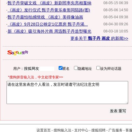
·
甄子丹突破文戏 《画皮》新剧照率先亮相戛纳
08-05-15 06:39
·
《画皮》发行仪式 甄子丹黄乐泰形同陌路(图)
08-05-06 14:50
·
甄子丹最怕拍感情戏 《画皮》美得像油画
08-05-04 09:38
·
《画皮》9月28日公映定1亿票房 甄子丹渴...
08-04-30 09:26
·
新《画皮》吸引海外片商 周迅甄子丹造型曝光
08-03-18 10:05
更多关于
甄子丹 画皮
的新闻>>
用户：
匿名
隐藏地址
设为辩论话题
*搜狗拼音输入法，中文处理专家>>
设置首页
-
搜狗输入法
-
支付中心
-
搜狐招聘
-
广告服务
-
客