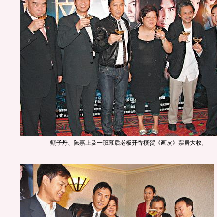
甄子丹、陈嘉上及一班幕后老板开香槟贺《画皮》票房大收。