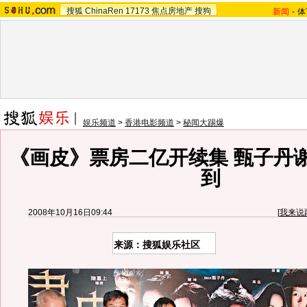
搜狐
ChinaRen
17173
焦点房地产
搜狗
新闻
-
体
娱乐频道
>
香港电影频道
>
秘闻大踢爆
《画皮》票房二亿开续集 甄子丹
到
2008年10月16日09:44
[
我来说
来源：搜狐娱乐社区