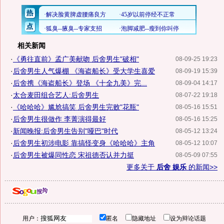
相关新闻
·
《勇往直前》孟广美献吻 后舍男生"破相"
08-09-25 19:23
·
后舍男生人气爆棚 《海盗船长》受大学生喜爱
08-09-19 15:39
·
后舍携《海盗船长》登场 《十全九美》完...
08-09-04 14:17
·
太合麦田组合艺人:后舍男生
08-07-22 19:18
·
《哈哈哈》尴尬搞笑 后舍男生完败"花瓶"
08-05-16 15:51
·
后舍男生很做作 李菁演得最好
08-05-16 15:25
·
新闻晚报:后舍男生告别"哑巴"时代
08-05-12 13:24
·
后舍男生初涉电影 靠搞怪变身《哈哈哈》主角
08-05-12 10:07
·
后舍男生被爆同性恋 宋祖德否认并力挺
08-05-09 07:55
更多关于
后舍 娱乐
的新闻>>
用户：
匿名
隐藏地址
设为辩论话题