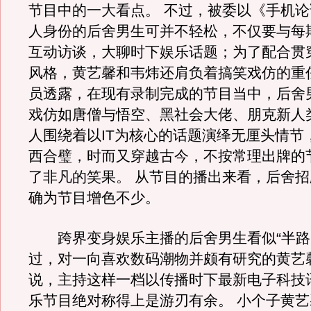
节目中的一大看点。 不过，被委以《手机
人身份的后舍男生可并不轻松，不仅要与每
互动访谈，大聊时下娱乐话题；为了配合贯
风格，黄艺馨和韦炜还肩负着搞笑戏仿的重
员透露，在现有录制完成的节目当中，后舍
戏仿如唐僧与悟空、黑社会大佬、朋克新人
人围绕着以IT为核心的话题演绎无厘头情节
西合璧，时而又穿越古今，不按常理出牌的
了非凡的笑果。 从节目的播出来看，后舍
确为节目增色不少。
跨界变身娱乐主播的后舍男生看似“半路
过，对一向喜欢数码潮物并颇有研究的黄艺
说，主持这样一档以传播时下最新电子科技
乐节目绝对称得上是游刃有余。 小个子黄