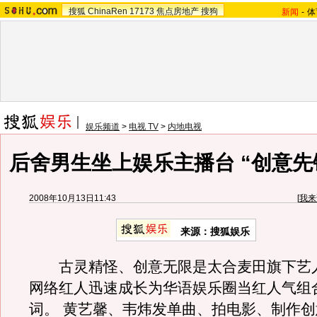
搜狐
ChinaRen
17173
焦点房地产
搜狗
新闻
-
体
娱乐频道
>
电视 TV
>
内地电视
后舍男生坐上娱乐主播台 “创意先
2008年10月13日11:43
[
我来
来源：搜狐娱乐
古灵精怪、创意无限是太合麦田旗下艺
网络红人迅速成长为华语娱乐圈当红人气组
词。 黄艺馨、韦炜发单曲、拍电影、制作