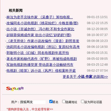
相关新闻
·
林汝为牵手京味作家 《采桑子》筹拍电视...
09-01-15 13:51
·
改编同名小说电视剧《桃花灿烂》今晚首播(图)
08-12-22 15:25
·
出小说《非诚勿扰》 冯小刚:不和专业作家比
08-12-20 08:05
·
赵丽蓉保姆成作家 欲出小说忆"赵奶奶"(图)
08-10-30 07:37
·
《老无所依》作家小说改编作《漫道》剧照首发
08-08-08 10:23
·
池莉同名小说改编电视剧《所以》复原82年高考
08-06-10 18:50
·
郭敬明小说《幻城》同名电视剧年底开拍
08-05-03 15:31
·
著名作家柏杨代表作《旷野》 将被拍成电视剧
08-05-02 09:05
·
军旅电视剧热播荧屏 带动原著小说畅销书市
08-03-25 12:48
·
电视剧《暗算》诉小说《风声》侵权案昨开庭
08-02-27 07:54
更多关于
小说 作家
的新闻>>
用户：
匿名
隐藏地址
设为辩论话题
*搜狗拼音输入法，中文处理专家>>