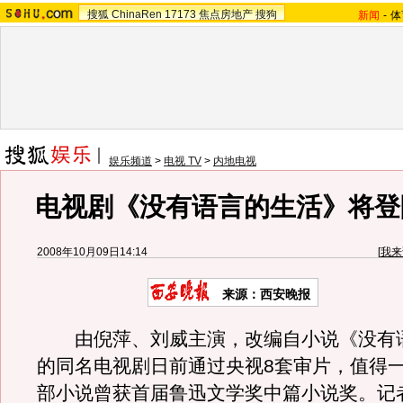
搜狐
ChinaRen
17173
焦点房地产
搜狗
新闻
-
体
娱乐频道
>
电视 TV
>
内地电视
电视剧《没有语言的生活》将登
2008年10月09日14:14
[
我来
来源：西安晚报
由倪萍、刘威主演，改编自小说《没有
的同名电视剧日前通过央视8套审片，值得
部小说曾获首届鲁迅文学奖中篇小说奖。记