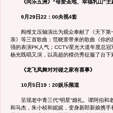
《同乐五洲》“母爱圣地、幸福乳山”主
9月29日22：00央视4套
阎维文压轴演出为观众奉献了《天下第
亲》等三首歌曲；范晓萱带来的歌曲《你的
强的表演PK人气；CCTV星光大道年度总
杨光既唱又演，以高超的模仿秀征服了台下
《龙飞凤舞对对碰之家有喜事》
10月5日19：20娱乐频道
呈现老中青三代“明星”婚礼。谭阿伯和
和马杰，朱小桢和妮妮，变身新郎新娘携手