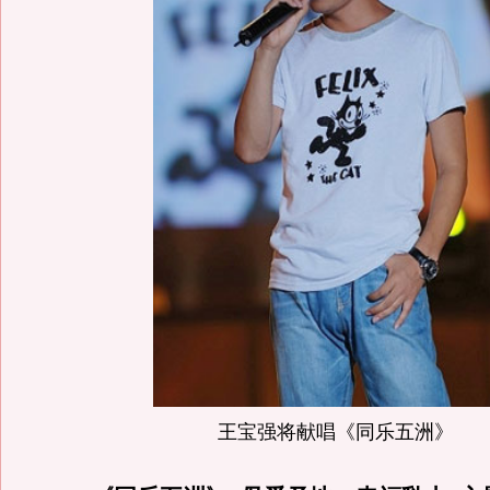
王宝强将献唱《同乐五洲》