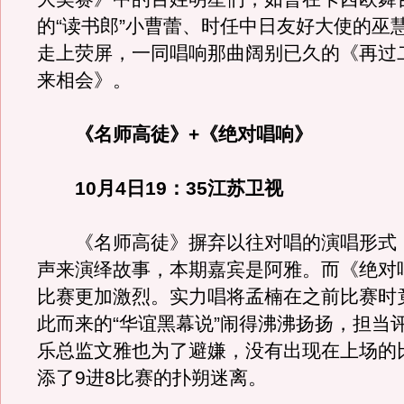
的“读书郎”小曹蕾、时任中日友好大使的巫
走上荧屏，一同唱响那曲阔别已久的《再过
来相会》。
《名师高徒》+《绝对唱响》
10月4日19：35江苏卫视
《名师高徒》摒弃以往对唱的演唱形式
声来演绎故事，本期嘉宾是阿雅。而《绝对唱
比赛更加激烈。实力唱将孟楠在之前比赛时
此而来的“华谊黑幕说”闹得沸沸扬扬，担当
乐总监文雅也为了避嫌，没有出现在上场的
添了9进8比赛的扑朔迷离。