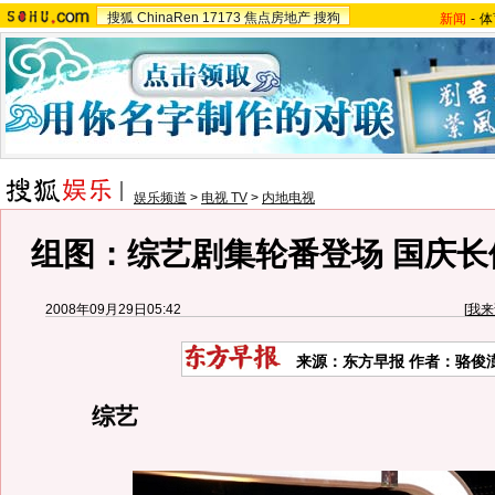
搜狐
ChinaRen
17173
焦点房地产
搜狗
新闻
-
体
娱乐频道
>
电视 TV
>
内地电视
组图：综艺剧集轮番登场 国庆长
2008年09月29日05:42
[
我来
来源：东方早报 作者：骆俊
综艺