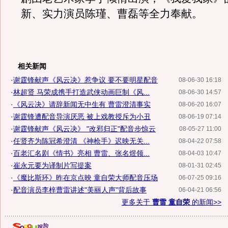
新、实力演员陈瑾、曹磊等全力奉献。
相关新闻
·
谢霆锋献声《风云决》惹争议 要不要明星配音
08-06-30 16:18
·
林超贤 马荣成携手打造武侠动画巨制《风...
08-06-30 14:57
·
《风云决》请辞新闻无中生有 曹雷澄清事实
08-06-20 16:07
·
谢霆锋遭配音导演厌恶 被上戏教授斥为小丑
08-06-19 07:14
·
谢霆锋献声《风云决》 "改邪归正"配音步惊云
08-05-27 11:00
·
任贤齐为陈冠希澄清 《神枪手》迟映无关...
08-04-22 07:58
·
百老汇名剧《情书》亮相 曹雷、张名煜领...
08-04-03 10:47
·
崔永元要为译制片写提案
08-01-31 02:45
·
《魔比斯环》昨在京点映 童自荣大师配音压场
06-07-25 09:16
·
配音演员李梓曹雷讲述"美丽人声"背后故事
06-04-21 06:56
更多关于
曹雷 童自荣
的新闻>>