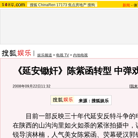
搜狐
ChinaRen
17173
焦点房地产
搜狗
新闻
-
体
娱乐频道
>
电视 TV
>
内地电视
《延安锄奸》陈紫函转型 中弹
2008年09月22日11:32
[
我来
来源：搜狐娱乐
目前一部反映三十年代延安反特斗争的
在陕西的山沟沟里如火如荼的紧张拍摄中，
锐导演林楠，人气美女陈紫函、荧幕硬汉郭