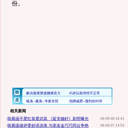
份。
相关新闻
·
陈紫函不爱红装爱武装 《延安锄奸》剧照曝光
08-09-08 16:41
·
陈紫函做评委妙语连珠 与老友金巧巧同台争艳
08-08-07 14:53