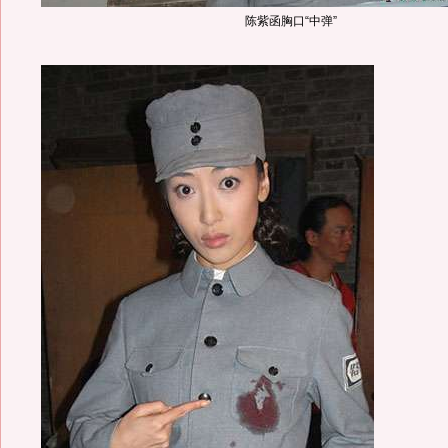
陈紫函胸口“中弹”