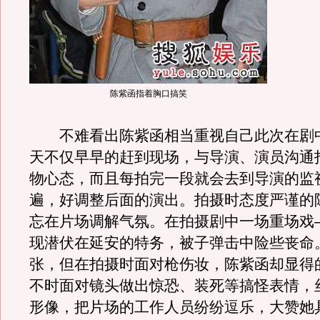
陈紫函指着胸口搞笑
不难看出陈紫函相当重视自己此次在剧
天不仅早早的赶到现场，与导演、演员沟通
物心态，而且每拍完一段就会去到导演的监
遍，好调整后面的演出。拍摄时态度严谨的
忘在片场调解气氛。在拍摄剧中一场重场戏—
现潜伏在延安的特务，被子弹击中险些丧命
张，但在拍摄时面对枪伤妆，陈紫函却显得
不时面对镜头做出惊恐、装死等搞怪表情，
形像，把片场的工作人员纷纷逗乐，大赞她