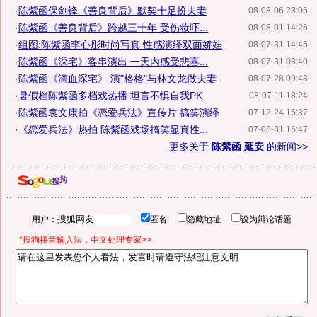
·
陈紫函保剑锋《善良背后》默契十足扮夫妻
08-08-06 23:06
·
陈紫函《善良背后》跨越三十年 受伤妆吓...
08-08-01 14:26
·
组图:陈紫函李心彤时尚写真 性感演绎双面娇娃
08-07-31 14:45
·
陈紫函《深宅》客串演出 一天内感受悲喜...
08-07-31 08:40
·
陈紫函《滴血深宅》 演"格格"与林文龙做夫妻
08-07-28 09:48
·
暑假档陈紫函多档戏热播 坦言不惧自我PK
08-07-11 18:24
·
陈紫函袁文康拍《恋爱兵法》宣传片 搞笑演绎
07-12-24 15:37
·
《恋爱兵法》热拍 陈紫函戏场搞笑显真性...
07-08-31 16:47
更多关于
陈紫函 延安
的新闻>>
用户：
匿名
隐藏地址
设为辩论话题
*搜狗拼音输入法，中文处理专家>>