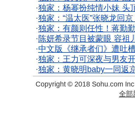
·
独家：杨幂扮纯情小妹 头
·
独家：“温太医”张晓龙回京
·
独家：有颜则任性！蒋勤
·
陈妍希录节目被蒙眼 容祖
·
中文版《继承者们》遭吐槽
·
独家：王力可深夜与男友开
·
独家：黄晓明baby一同返
Copyright © 2018 Sohu.com In
全部