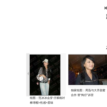
独家组图：周迅与大齐甜蜜
合作 替“狗仔”诉苦
组图：范冰冰会穿 仔裤格衬
棒球帽=性感+星味