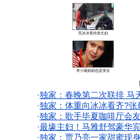
范冰冰善待老乞妇
李小璐妈妈也是美女
·
独家：春晚第二次联排 马
·
独家：体重向冰冰看齐?张
·
独家：歌手毕夏咖啡厅会友
·
最壕主妇！马雅舒驾豪华
·
独家：贾乃亮一家甜蜜现身