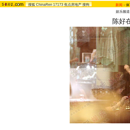
搜狐
ChinaRen
17173
焦点房地产
搜狗
新闻
-
体
娱乐频道
陈好