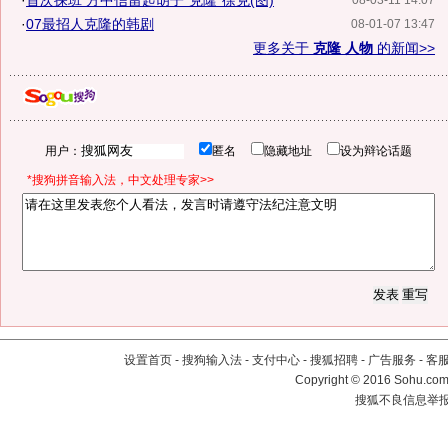
·
首次探班 方中信留起胡子"克隆"徐克(图)
08-03-11 14:07
·
07最招人克隆的韩剧
08-01-07 13:47
更多关于
克隆 人物
的新闻>>
用户：
匿名
隐藏地址
设为辩论话题
*搜狗拼音输入法，中文处理专家>>
设置首页
-
搜狗输入法
-
支付中心
-
搜狐招聘
-
广告服务
-
客
Copyright
©
2016 Sohu.com 
搜狐不良信息举