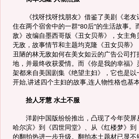
《找呀找呀找朋友》借鉴了美剧《老友
住在两个宿舍中的一群“80后”的生活故事。
敌》改编自墨西哥版《丑女贝蒂》，女主角
无敌，故事情节和主题均克隆《丑女贝蒂》
丑陋的林无敌如何在美女如云的广告公司打
地，并最终收获爱情。而《你是我的幸福》
架都来自美国剧集《绝望主妇》，它也是以
开始,讲述四个主妇的故事,连人物性格也基
拾人牙慧 水土不服
洋剧中国版纷纷推出，凸现了今年荧屏
哈尔滨》到《四世同堂》、从《红楼梦》到
的翻拍热进一步升级。翻拍本土题材已显不