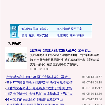
相关新闻
3D动画《星球大战:克隆人战争》加州首...
光剑,再度杀回影坛"星河".当地时间10日,由好莱坞名导乔
治·卢卡斯为华纳兄弟影业打造的3D动画电影《星球大战:
克隆人战争》在美国加州举行了首映礼...
08-08-12 11:30
·
卢卡斯苦心打造CG动画《克隆战争》 再掀...
08-08-13 08:57
·
鬼吹灯克隆版电视剧惊现荧屏 版权方竟不知情
08-07-18 08:18
·
《爱情需要奇迹》克隆相亲 "败家子"爆笑登场
08-07-08 15:17
·
《阻击克隆卡》大连热拍 徐筠拳击场上秀功夫
08-05-30 13:56
·
民间艺术的民营经济 郭德纲克隆赵本山
08-03-12 13:34