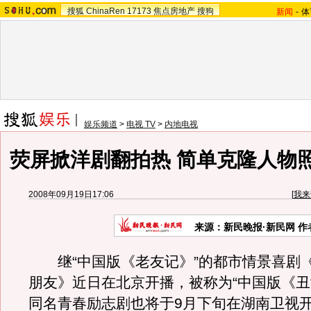
搜狐
ChinaRen
17173
焦点房地产
搜狗
新闻
-
体
娱乐频道
>
电视 TV
>
内地电视
荧屏掀洋剧翻拍热 简单克隆人物
2008年09月19日17:06
[
我来
来源：新民晚报·新民网 
继“中国版《老友记》”的都市情景喜剧
朋友》近日在北京开播，被称为“中国版《丑
同名青春励志剧也将于9月下旬在湖南卫视