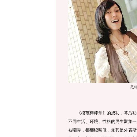
范
《模范棒棒堂》的成功，幕后功臣
不同生活、环境、性格的男生聚集一
被嘲弄，都继续照做，尤其是外表斯