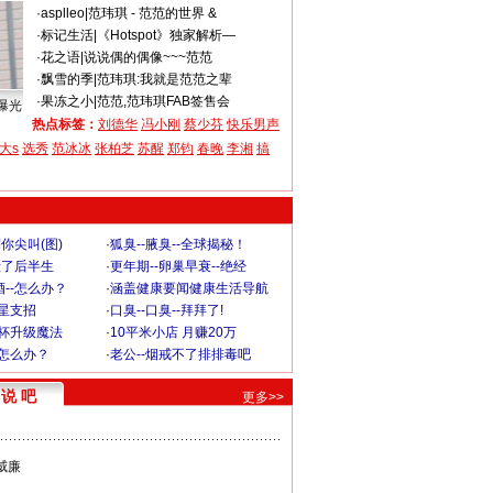
·
asplleo
|
范玮琪 - 范范的世界 &
·
标记生活
|
《Hotspot》独家解析—
·
花之语
|
说说偶的偶像~~~范范
·
飘雪的季
|
范玮琪:我就是范范之辈
·
果冻之小
|
范范,范玮琪FAB签售会
曝光
热点标签：
刘德华
冯小刚
蔡少芬
快乐男声
大s
选秀
范冰冰
张柏芝
苏醒
郑钧
春晚
李湘
搞
你尖叫(图)
·
狐臭--腋臭--全球揭秘！
毁了后半生
·
更年期--卵巢早衰--绝经
--怎么办？
·
涵盖健康要闻健康生活导航
明星支招
·
口臭--口臭--拜拜了!
罩杯升级魔法
·
10平米小店 月赚20万
-怎么办？
·
老公--烟戒不了排排毒吧
说 吧
更多>>
威廉