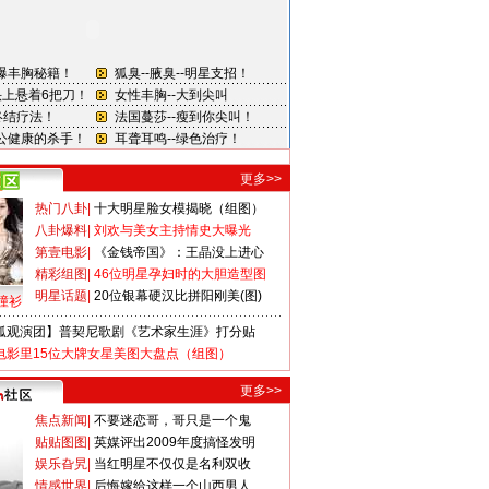
更多>>
热门八卦
|
十大明星脸女模揭晓（组图）
八卦爆料
|
刘欢与美女主持情史大曝光
第壹电影
|
《金钱帝国》：王晶没上进心
精彩组图
|
46位明星孕妇时的大胆造型图
明星话题
|
20位银幕硬汉比拼阳刚美(图)
撞衫
狐观演团】普契尼歌剧《艺术家生涯》打分贴
电影里15位大牌女星美图大盘点（组图）
更多>>
焦点新闻
|
不要迷恋哥，哥只是一个鬼
贴贴图图
|
英媒评出2009年度搞怪发明
娱乐旮旯
|
当红明星不仅仅是名利双收
情感世界
|
后悔嫁给这样一个山西男人