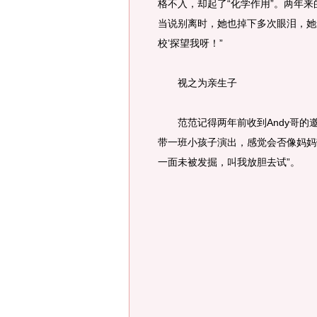
格不入，却起了“化学作用”。两年来
当说别离时，她也掉下多次眼泪，她还
校’探望我呀！”
视之为亲生子
范范记得两年前收到Andy哥的邀
带一班小孩子演出，感觉会否像妈妈
一面未被发掘，叫我放胆去试”。