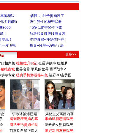
爆丰胸秘诀
·
减肥--小肚子赘肉没了
你尖叫(图)
·
吸引异性的秘密武器
3000
·
45岁以前停经不正常
不误！
·
解决脸黄脾虚腰痛良方
美展现！
·
泡脚减肥--瘦到你叫停！
起一片明镜
·
狐臭--腋臭--09新疗法
更多>>
对口相声集
杜拉拉升职记
张震讲故事
红楼梦
-精绝古城
世界名著
平凡的世界
货币战争2
毒杀毒专家
经典手机游游格斗集
福彩3D走势图
情史
李冰冰被爆已婚
揭秘生父离婚内幕
孕
·
揭刘晓庆离婚内幕
·
李幼斌新恋情曝光
婚
·
周迅王艳婆媳相见
·
陆毅爱女照首曝光
折
·
刘嘉玲自曝正造人
·
陈好新男友被曝光