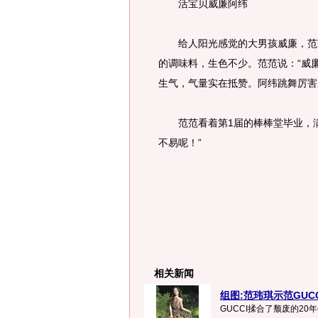
活宝贝威廉阿纬
给人阳光感觉的大男孩威廉，范范
的调味料，生色不少。范范说：“威
生气，气量实在抵赞。阿纬跳舞厉害
范范看着第1届的棒棒堂毕业，满
不易呢！”
相关新闻
组图:范玮琪示范GUC
GUCCI揉合了颓废的20