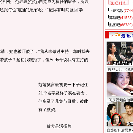
的相处，范玮琪(范范)自觉成为棒仔的家长，所以
说 吧 排 行
跟每位“底迪”(弟弟)说：“记得有时间就回‘学
上证指数
(7744
苏醒吧
(41523)
贴图吧
(68789)
最 热 
请，她也被吓傻了，“我从未做过主持，却叫我去
带孩子？起初我婉拒了，但Andy哥说我有主持的
谍战大片-《风
范范笑言最初要一下子记住
21个名字及样子实在要命，
闺房视频自拍
但多录了几集节目后，彼此
有了默契。
敖犬是活招牌
自爆捉奸后恶梦