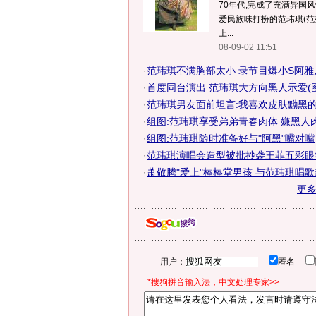
70年代,完成了充满异国
爱民族味打扮的范玮琪(范
上...
08-09-02 11:51
·
范玮琪不满胸部太小 录节目爆小S阿雅
·
首度同台演出 范玮琪大方向黑人示爱(图
·
范玮琪男友面前坦言:我喜欢皮肤黝黑
·
组图:范玮琪享受弟弟青春肉体 嫌黑人
·
组图:范玮琪随时准备好与"阿黑"嘴对嘴
·
范玮琪演唱会造型被批抄袭王菲五彩眼妆
·
萧敬腾"爱上"棒棒堂男孩 与范玮琪唱
更
用户：
匿名
*搜狗拼音输入法，中文处理专家>>