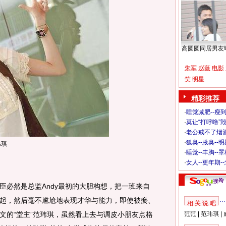
高圆圆同居男友
朱军
赵薇
电影
笑
明星
精彩推荐
·
睡觉减肥--瘦到
·
莫让“打呼噜”
·
老公戒不了烟酒
·
狐臭--腋臭--
玮琪
·
睡觉--丰胸--
·
女人--更年期-
必然是总监Andy最初的大胆构想，把一班来自
起，然后毫不尴尬地表现才华与能力，即使被瘀、
相 关 说 吧
文的“堂主”范玮琪，虽然看上去与调皮小朋友点格
范范
|
范玮琪
|