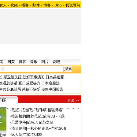
女人
-
视频
-
播客
-
邮件
-
博客
-
BBS
-
我说两句
闻
网页
博客
音乐
图片
说吧
长
邓玉娇失踪
朝鲜军事演习
日本兵赎罪
改温总讲话
夏日减肥秘方
日本瘦脸法
中共卧底结局
慈禧不快乐
侵略中国报告
更多>>
·
范范--范
|
范范--范玮琪-搜狐博客
·
拾柒楼的
|
推荐范范(范玮琪) -《我
·
只爱少爷
|
范玮琪 范范之辈
·
清ㄖ芷园
|
一颗心的距离--范范范玮
·
疯人院
|
范范 范玮琪
上学