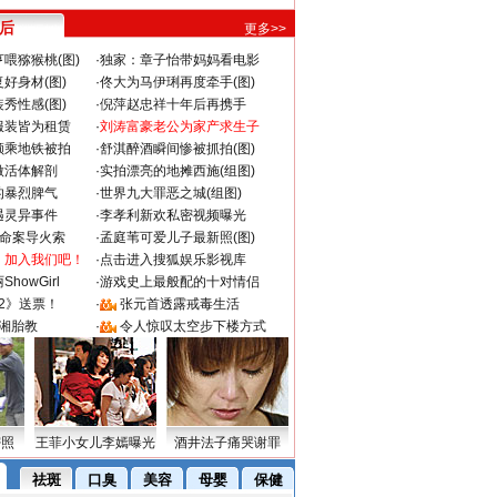
 后
更多>>
喂猕猴桃(图)
·
独家：章子怡带妈妈看电影
好身材(图)
·
佟大为马伊琍再度牵手(图)
秀性感(图)
·
倪萍赵忠祥十年后再携手
服装皆为租赁
·
刘涛富豪老公为家产求生子
颜乘地铁被拍
·
舒淇醉酒瞬间惨被抓拍(图)
做活体解剖
·
实拍漂亮的地摊西施(组图)
的暴烈脾气
·
世界九大罪恶之城(组图)
遇灵异事件
·
李孝利新欢私密视频曝光
成命案导火索
·
孟庭苇可爱儿子最新照(图)
：加入我们吧！
·
点击进入搜狐娱乐影视库
howGirl
·
游戏史上最般配的十对情侣
2》送票！
·
张元首透露戒毒生活
湘胎教
·
令人惊叹太空步下楼方式
密照
王菲小女儿李嫣曝光
酒井法子痛哭谢罪