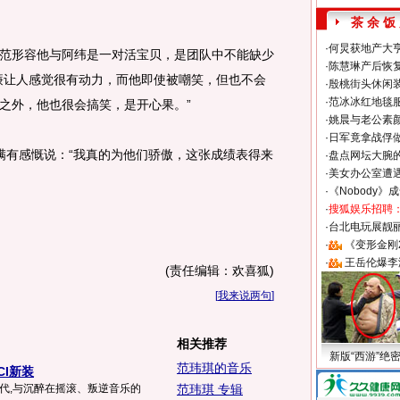
茶 余 饭
·
何炅获地产大亨
形容他与阿纬是一对活宝贝，是团队中不能缺少
·
陈慧琳产后恢复
廉让人感觉很有动力，而他即使被嘲笑，但也不会
·
殷桃街头休闲装
·
范冰冰红地毯
之外，他也很会搞笑，是开心果。”
·
姚晨与老公素
·
日军竟拿战俘
有感慨说：“我真的为他们骄傲，这张成绩表得来
·
盘点网坛大腕
·
美女办公室遭
·
《Nobody》
·
搜狐娱乐招聘
·
台北电玩展靓丽S
·
《变形金刚
·
王岳伦爆李
(责任编辑：欢喜狐)
[
我来说两句
]
相关推荐
新版“西游”绝
范玮琪的音乐
CI新装
年代,与沉醉在摇滚、叛逆音乐的
范玮琪 专辑