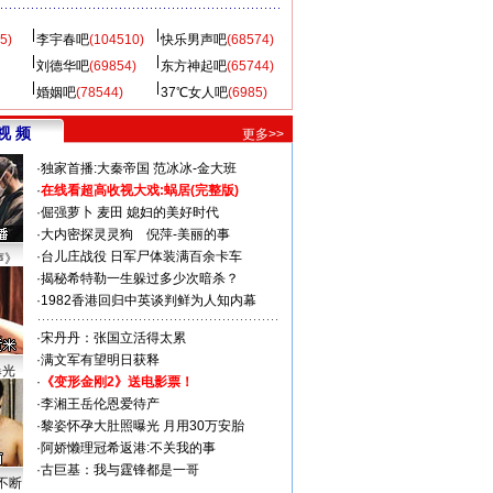
5)
李宇春吧
(104510)
快乐男声吧
(68574)
刘德华吧
(69854)
东方神起吧
(65744)
婚姻吧
(78544)
37℃女人吧
(6985)
视 频
更多>>
·
独家首播:大秦帝国
范冰冰-金大班
·
在线看超高收视大戏:
蜗居(完整版)
·
倔强萝卜
麦田
媳妇的美好时代
·
大内密探灵灵狗
倪萍-美丽的事
·
台儿庄战役 日军尸体装满百余卡车
声》
·
揭秘希特勒一生躲过多少次暗杀？
·
1982香港回归中英谈判鲜为人知内幕
·
宋丹丹：张国立活得太累
·
满文军有望明日获释
曝光
·
《变形金刚2》送电影票！
·
李湘王岳伦恩爱待产
·
黎姿怀孕大肚照曝光 月用30万安胎
·
阿娇懒理冠希返港:不关我的事
·
古巨基：我与霆锋都是一哥
不断