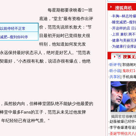
搜狐商机
每星期都要录映看一班
·
丰胸--林志玲
底迪，“堂主”最有资格作出评
·
睡觉减肥--瘦到
价，范范先说班长敖犬：“节
·
开这样的店 日进
·
上班 兼职 两
目最初开始时已觉得敖犬很
·
健康与美丽完
特别，他知道如何发光发
·
为健康行业撑
永远保持最好状态示人，绝对是好艺人。”范范表
契最好，“小杰很有礼貌，说话亦很有爆点，他绝
·
听评书
|
郭德纲
·
听小说
|
鬼吹灯1
·
共享区
|
手机病
虽然较内向，但棒棒堂团队绝不能缺少他最爱的
棒堂中最多Fans的王子，范范从未见过他发脾
揭田壮壮徐帆
，年纪轻轻已有这种气质。”
·
赵薇被爆已经怀
·
李宇春爆遭母逼
·
圣诞节明信片八