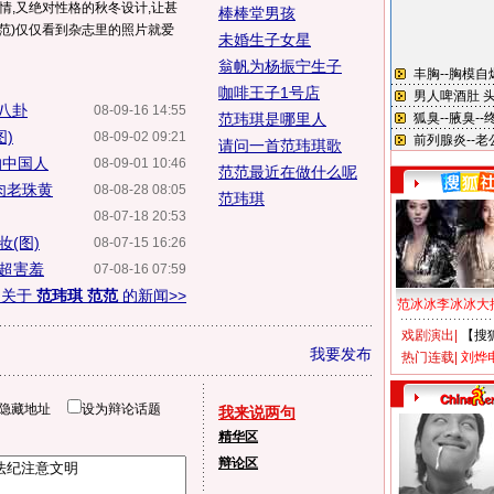
风情,又绝对性格的秋冬设计,让甚
棒棒堂男孩
范)仅仅看到杂志里的照片就爱
未婚生子女星
翁帆为杨振宁生子
咖啡王子1号店
八卦
08-09-16 14:55
范玮琪是哪里人
)
08-09-02 09:21
请问一首范玮琪歌
的中国人
08-09-01 10:46
范范最近在做什么呢
肉老珠黄
08-08-28 08:05
范玮琪
08-07-18 20:53
(图)
08-07-15 16:26
歌超害羞
07-08-16 07:59
多关于
范玮琪 范范
的新闻>>
范冰冰李冰冰大
戏剧演出
|
【搜
我要发布
热门连载
|
刘烨
隐藏地址
设为辩论话题
我来说两句
精华区
辩论区