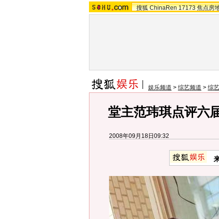
搜狐
ChinaRen
17173
焦点房
娱乐频道
>
综艺频道
>
综
堂主范玮琪点评六届
2008年09月18日09:32