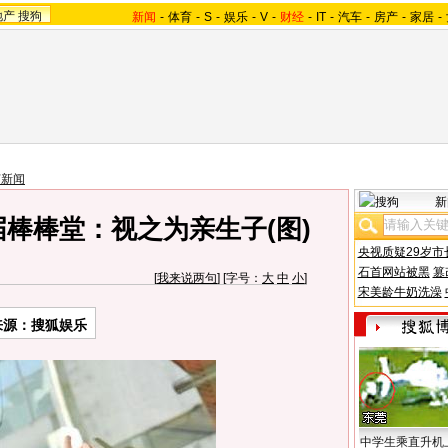
地产
搜狗
新闻
-
体育
-
S
-
娱乐
-
V
-
财经
-
IT
-
汽车
-
房产
-
家居
-
艺新闻
新
棒棒堂：视之为亲生子(图)
央视质疑29岁市
石首网站被黑
篡
[
我来说两句
] [字号：
大
中
小
]
宋美龄牛奶洗澡
来源：搜狐娱乐
中学生乘直升机