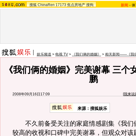
搜狐
ChinaRen
17173
焦点房地产
搜狗
新闻
-
体
娱乐频道
>
电视 TV
>
《我们俩的婚姻》
>
相关新闻——《我
《我们俩的婚姻》完美谢幕 三个
鹏
2008年09月16日17:09
[
我来说
来源：搜狐娱乐
不久前备受关注的家庭情感剧集《我们
较高的收视和口碑中完美谢幕，但观众对该