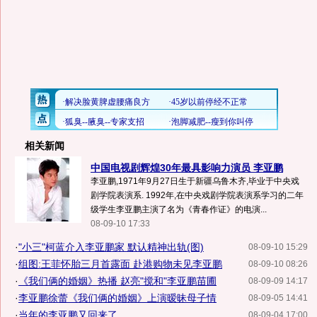
相关新闻
中国电视剧辉煌30年最具影响力演员 李亚鹏
李亚鹏,1971年9月27日生于新疆乌鲁木齐,毕业于中央戏
剧学院表演系. 1992年,在中央戏剧学院表演系学习的二年
级学生李亚鹏主演了名为《青春作证》的电演...
08-09-10 17:33
·
"小三"柯蓝介入李亚鹏家 默认精神出轨(图)
08-09-10 15:29
·
组图:王菲怀胎三月首露面 赴港购物未见李亚鹏
08-09-10 08:26
·
《我们俩的婚姻》热播 赵亮"搅和"李亚鹏苗圃
08-09-09 14:17
·
李亚鹏徐蕾《我们俩的婚姻》上演暧昧母子情
08-09-05 14:41
·
当年的李亚鹏又回来了
08-09-04 17:00