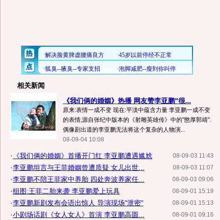
相关新闻
《我们俩的婚姻》热播 网友赞李亚鹏"很...
原来:表情一成不变 现在:平淡中蕴含力量 李亚鹏一成不变
的表情,源自张纪中版本的《射雕英雄传》中的"憨厚郭靖".
偶像剧出道的李亚鹏无法将这个复杂的人物演...
08-09-04 10:08
·
《我们俩的婚姻》首播开门红 李亚鹏遭遇尴尬
08-09-03 11:43
·
李亚鹏坦言与王菲婚姻曾遭质疑 女儿出世...
08-09-03 11:07
·
李亚鹏不陪王菲家中养胎 四处奔波养家任...
08-09-03 09:06
·
组图:王菲二胎来袭 李亚鹏爱上玩具
08-09-01 15:19
·
李亚鹏新剧发布会语出惊人 导演现场"泄密"
08-09-01 15:13
·
小剧场话剧《女人女人》首演 李亚鹏高圆...
08-09-01 09:16