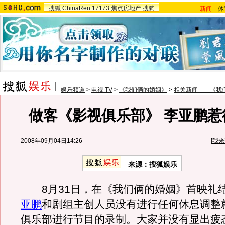
搜狐
ChinaRen
17173
焦点房地产
搜狗
新闻
-
体
娱乐频道
>
电视 TV
>
《我们俩的婚姻》
>
相关新闻——《我
做客《影视俱乐部》 李亚鹏惹
2008年09月04日14:26
[
我来
来源：搜狐娱乐
8月31日，在《我们俩的婚姻》首映礼
亚鹏
和剧组主创人员没有进行任何休息调整
俱乐部进行节目的录制。大家并没有显出疲