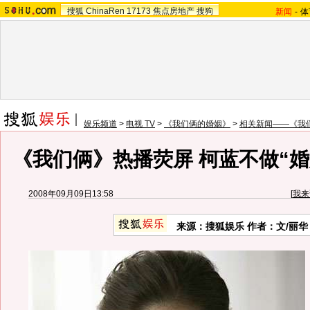
搜狐
ChinaRen
17173
焦点房地产
搜狗
新闻
-
体
娱乐频道
>
电视 TV
>
《我们俩的婚姻》
>
相关新闻——《我
《我们俩》热播荧屏 柯蓝不做“婚姻
2008年09月09日13:58
[
我来
来源：搜狐娱乐 作者：文/丽华