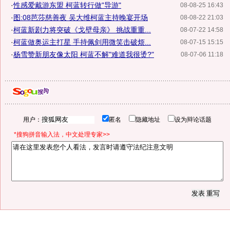
·
性感爱戴游东盟 柯蓝转行做"导游"
08-08-25 16:43
·
图:08芭莎慈善夜 吴大维柯蓝主持晚宴开场
08-08-22 21:03
·
柯蓝新剧力将突破《戈壁母亲》 挑战重重...
08-07-22 14:58
·
柯蓝做奥运主打星 手持佩剑用微笑击破烦...
08-07-15 15:15
·
杨雪赞新朋友像太阳 柯蓝不解"难道我很烫?"
08-07-06 11:18
用户：
匿名
隐藏地址
设为辩论话题
*搜狗拼音输入法，中文处理专家>>