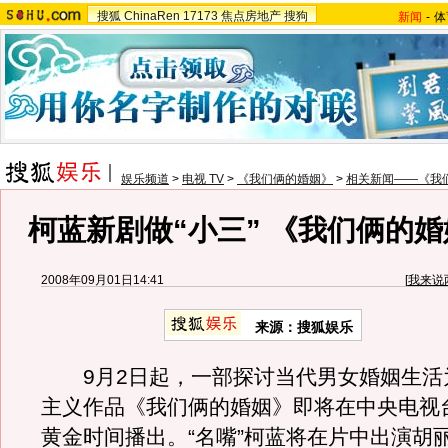
搜狐
ChinaRen
17173
焦点房地产
搜狗
新闻
-
体
娱乐频道
>
电视 TV
>
《我们俩的婚姻》
>
相关新闻——《我
柯蓝新剧做“小三” 《我们俩的
2008年09月01日14:41
[
我来说
来源：搜狐娱乐
9月2日起，一部探讨当代男女婚姻生活
主义作品《我们俩的婚姻》即将在中央电视
黄金时间播出。“名嘴”柯蓝将在片中出演胡