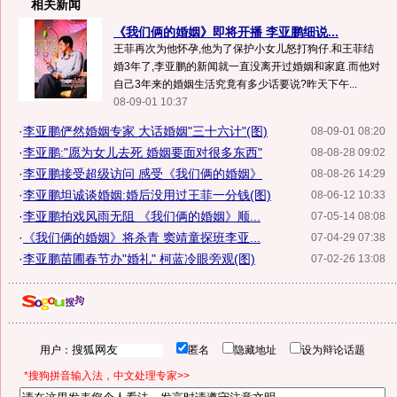
相关新闻
《我们俩的婚姻》即将开播 李亚鹏细说...
王菲再次为他怀孕,他为了保护小女儿怒打狗仔.和王菲结
婚3年了,李亚鹏的新闻就一直没离开过婚姻和家庭.而他对
自己3年来的婚姻生活究竟有多少话要说?昨天下午...
08-09-01 10:37
·
李亚鹏俨然婚姻专家 大话婚姻"三十六计"(图)
08-09-01 08:20
·
李亚鹏:"愿为女儿去死 婚姻要面对很多东西"
08-08-28 09:02
·
李亚鹏接受超级访问 感受《我们俩的婚姻》
08-08-26 14:29
·
李亚鹏坦诚谈婚姻:婚后没用过王菲一分钱(图)
08-06-12 10:33
·
李亚鹏拍戏风雨无阻 《我们俩的婚姻》顺...
07-05-14 08:08
·
《我们俩的婚姻》将杀青 窦靖童探班李亚...
07-04-29 07:38
·
李亚鹏苗圃春节办"婚礼" 柯蓝冷眼旁观(图)
07-02-26 13:08
用户：
匿名
隐藏地址
设为辩论话题
*搜狗拼音输入法，中文处理专家>>