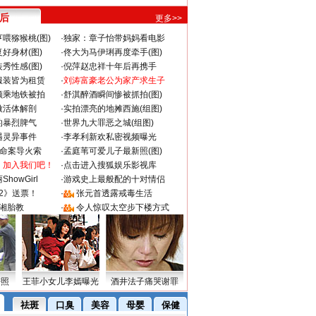
 后
更多>>
喂猕猴桃(图)
·
独家：章子怡带妈妈看电影
好身材(图)
·
佟大为马伊琍再度牵手(图)
秀性感(图)
·
倪萍赵忠祥十年后再携手
服装皆为租赁
·
刘涛富豪老公为家产求生子
颜乘地铁被拍
·
舒淇醉酒瞬间惨被抓拍(图)
做活体解剖
·
实拍漂亮的地摊西施(组图)
的暴烈脾气
·
世界九大罪恶之城(组图)
遇灵异事件
·
李孝利新欢私密视频曝光
成命案导火索
·
孟庭苇可爱儿子最新照(图)
：加入我们吧！
·
点击进入搜狐娱乐影视库
howGirl
·
游戏史上最般配的十对情侣
2》送票！
·
张元首透露戒毒生活
湘胎教
·
令人惊叹太空步下楼方式
密照
王菲小女儿李嫣曝光
酒井法子痛哭谢罪