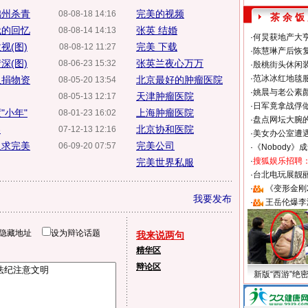
锦州杀青
完美的视频
08-08-18 14:16
茶 余 饭
代的回忆
张英 结婚
08-08-14 14:13
·
何炅获地产大亨
视(图)
完美 下载
08-08-12 11:27
·
陈慧琳产后恢复
深(图)
张英兰夜心万万
08-06-23 15:32
·
殷桃街头休闲装
·
范冰冰红地毯
血捐物资
北京最好的肿瘤医院
08-05-20 13:54
·
姚晨与老公素
天津肿瘤医院
08-05-13 12:17
·
日军竟拿战俘
"小年"
上海肿瘤医院
08-01-23 16:02
·
盘点网坛大腕
容
北京协和医院
07-12-13 12:16
·
美女办公室遭
追求完美
完美公司
06-09-20 07:57
·
《Nobody》
·
搜狐娱乐招聘
完美世界私服
·
台北电玩展靓丽S
·
《变形金刚
我要发布
·
王岳伦爆李
隐藏地址
设为辩论话题
我来说两句
精华区
辩论区
新版“西游”绝