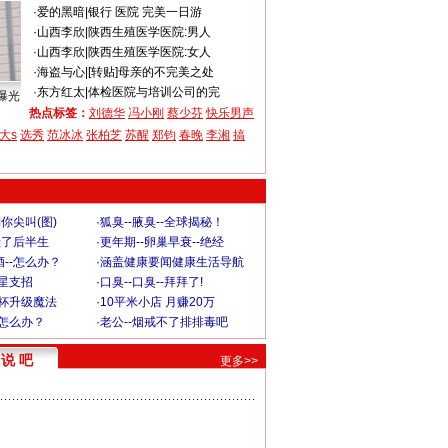
·
爱的黑暗
|
银行 医院 完美一日游
·
山西李欣
|
陕西生殖医学医院:男人
·
山西李欣
|
陕西生殖医学医院:女人
·
海盗与心
|
[转贴]母亲的不完美之处
·
东方红太
|
体检医院与培训公司的完
曝光
热点标签：
刘德华
冯小刚
蔡少芬
快乐男声
大s
选秀
范冰冰
张柏芝
苏醒
郑钧
春晚
李湘
搞
你尖叫(图)
·
狐臭--腋臭--全球揭秘！
毁了后半生
·
更年期--卵巢早衰--绝经
--怎么办？
·
涵盖健康要闻健康生活导航
明星支招
·
口臭--口臭--拜拜了!
罩杯升级魔法
·
10平米小店 月赚20万
-怎么办？
·
老公--烟戒不了排排毒吧
说 吧
更多>>