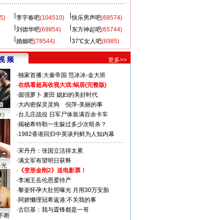
5)
李宇春吧
(104510)
快乐男声吧
(68574)
刘德华吧
(69854)
东方神起吧
(65744)
婚姻吧
(78544)
37℃女人吧
(6985)
视 频
更多>>
·
独家首播:大秦帝国
范冰冰-金大班
·
在线看超高收视大戏:
蜗居(完整版)
·
倔强萝卜
麦田
媳妇的美好时代
·
大内密探灵灵狗
倪萍-美丽的事
·
台儿庄战役 日军尸体装满百余卡车
声》
·
揭秘希特勒一生躲过多少次暗杀？
·
1982香港回归中英谈判鲜为人知内幕
·
宋丹丹：张国立活得太累
·
满文军有望明日获释
曝光
·
《变形金刚2》送电影票！
·
李湘王岳伦恩爱待产
·
黎姿怀孕大肚照曝光 月用30万安胎
·
阿娇懒理冠希返港:不关我的事
·
古巨基：我与霆锋都是一哥
不断