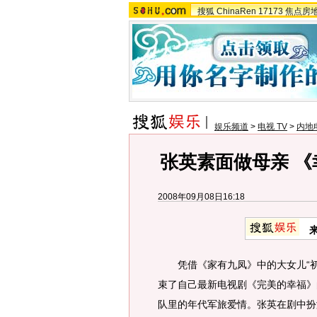
搜狐
ChinaRen
17173
焦点房
娱乐频道
>
电视 TV
>
内地
张英素面做母亲 
2008年09月08日16:18
凭借《家有九凤》中的大女儿“初
束了自己最新电视剧《完美的幸福》
队里的年代军旅爱情。张英在剧中扮