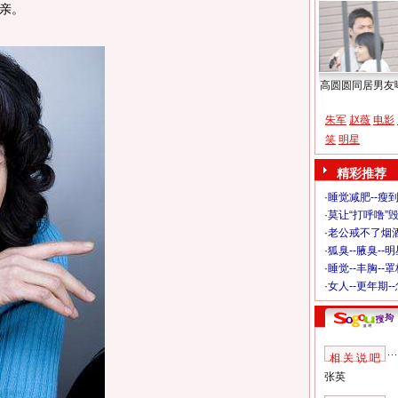
亲。
高圆圆同居男友
朱军
赵薇
电影
笑
明星
精彩推荐
·
睡觉减肥--瘦到
·
莫让“打呼噜”
·
老公戒不了烟酒
·
狐臭--腋臭--
·
睡觉--丰胸--
·
女人--更年期-
相 关 说 吧
张英