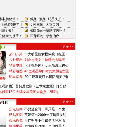
更多>>
热门八卦
|
十大明星脸女模揭晓（组图）
八卦爆料
|
刘欢与美女主持情史大曝光
第壹电影
|
《金钱帝国》：王晶没上进心
精彩组图
|
46位明星孕妇时的大胆造型图
明星话题
|
20位银幕硬汉比拼阳刚美(图)
撞衫
狐观演团】普契尼歌剧《艺术家生涯》打分贴
电影里15位大牌女星美图大盘点（组图）
更多>>
焦点新闻
|
不要迷恋哥，哥只是一个鬼
贴贴图图
|
英媒评出2009年度搞怪发明
娱乐旮旯
|
当红明星不仅仅是名利双收
情感世界
|
后悔嫁给这样一个山西男人