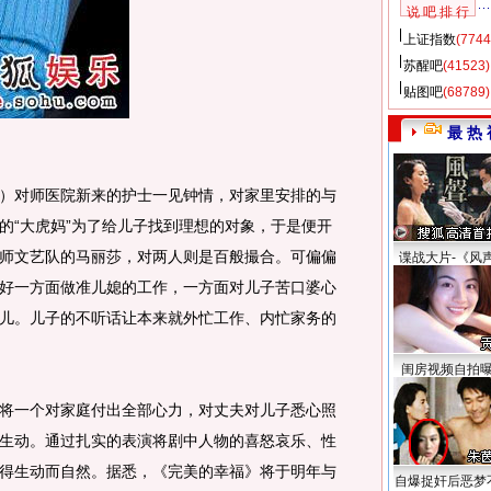
说 吧 排 行
上证指数
(7744
苏醒吧
(41523)
贴图吧
(68789)
最 热 
对师医院新来的护士一见钟情，对家里安排的与
的“大虎妈”为了给儿子找到理想的对象，于是便开
师文艺队的马丽莎，对两人则是百般撮合。可偏偏
谍战大片-《风
好一方面做准儿媳的工作，一方面对儿子苦口婆心
儿。儿子的不听话让本来就外忙工作、内忙家务的
闺房视频自拍
一个对家庭付出全部心力，对丈夫对儿子悉心照
生动。通过扎实的表演将剧中人物的喜怒哀乐、性
得生动而自然。据悉，《完美的幸福》将于明年与
自爆捉奸后恶梦