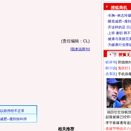
搜狐商机
·
丰胸--林志玲
·
睡觉减肥--瘦到
·
开这样的店 日进
·
上班 兼职 两
·
健康与美丽完
(责任编辑：CL)
·
为健康行业撑
[
我来说两句
]
·
听评书
|
郭德纲
·
听小说
|
鬼吹灯1
·
共享区
|
手机病
揭田壮壮徐帆
·
赵薇被爆已经怀
·
李宇春爆遭母逼
相关推荐
·
圣诞节明信片八