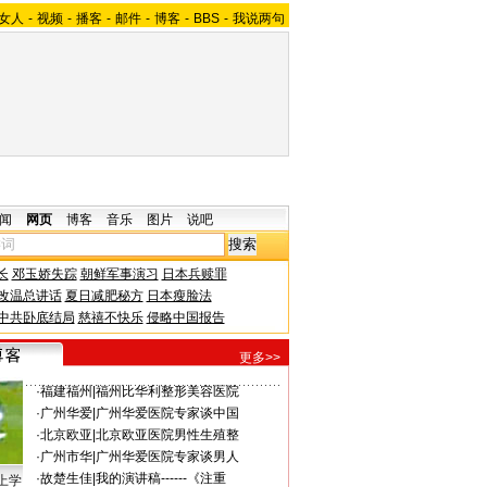
女人
-
视频
-
播客
-
邮件
-
博客
-
BBS
-
我说两句
闻
网页
博客
音乐
图片
说吧
长
邓玉娇失踪
朝鲜军事演习
日本兵赎罪
改温总讲话
夏日减肥秘方
日本瘦脸法
中共卧底结局
慈禧不快乐
侵略中国报告
更多>>
·
福建福州
|
福州比华利整形美容医院
·
广州华爱
|
广州华爱医院专家谈中国
·
北京欧亚
|
北京欧亚医院男性生殖整
·
广州市华
|
广州华爱医院专家谈男人
·
故楚生佳
|
我的演讲稿------《注重
上学