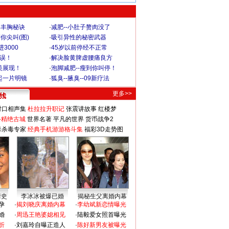
爆丰胸秘诀
·
减肥--小肚子赘肉没了
你尖叫(图)
·
吸引异性的秘密武器
3000
·
45岁以前停经不正常
不误！
·
解决脸黄脾虚腰痛良方
美展现！
·
泡脚减肥--瘦到你叫停！
起一片明镜
·
狐臭--腋臭--09新疗法
更多>>
对口相声集
杜拉拉升职记
张震讲故事
红楼梦
-精绝古城
世界名著
平凡的世界
货币战争2
毒杀毒专家
经典手机游游格斗集
福彩3D走势图
情史
李冰冰被爆已婚
揭秘生父离婚内幕
孕
·
揭刘晓庆离婚内幕
·
李幼斌新恋情曝光
婚
·
周迅王艳婆媳相见
·
陆毅爱女照首曝光
折
·
刘嘉玲自曝正造人
·
陈好新男友被曝光