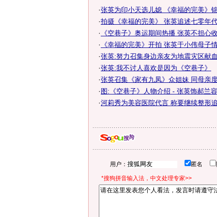
·
张英为印小天选儿媳 《幸福的完美》
·
拍摄《幸福的完美》 张英追述七零年
·
《空巷子》奥运期间热播 张英不担心收
·
《幸福的完美》开拍 张英于小伟母子情
·
张英:努力召集身边亲友为地震灾区献
·
张英:我不讨人喜欢是因为《空巷子》
·
张英召集《家有九凤》众姐妹 同母亲度
·
图:《空巷子》人物介绍 - 张英饰郝兰
·
河莉秀为美容医院代言 称要继续整形
用户：
匿名
*搜狗拼音输入法，中文处理专家>>