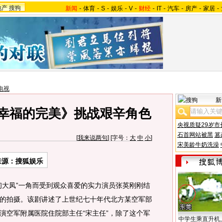
地产
搜狗
新闻
-
体育
-
S
-
娱乐
-
V
-
财经
-
IT
-
汽车
-
房产
-
家居
-
电视
新
《幸福的完美》挑战艰辛角色
央视质疑29岁市
石首网站被黑
篡
[
我来说两句
] [字号：
大
中
小
]
宋美龄牛奶洗澡
来源：搜狐娱乐
大凤”一角而受到观众喜爱的实力演员张英刚刚结
的拍摄。该剧讲述了上世纪七十年代北方某空军部
演空军附属医院住院部主任“宋主任”，除了这个军
中学生乘直升机