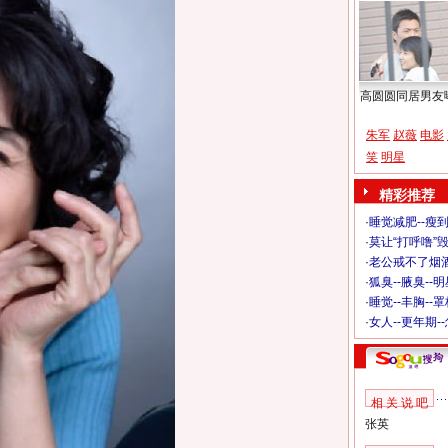
高圆圆同居男友
朱军
赵薇
电影
笑
明星
精彩推荐
·
睡觉减肥--瘦到
·
莫让“打呼噜”
·
老公戒不了烟酒
·
狐臭--腋臭--
·
睡觉--丰胸--
·
女人--更年期-
相 关 说 吧
张英