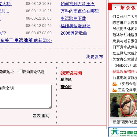
立大功"
如何找到万科王石
08-08-12 10:37
茶 余 饭
...
万科的高点位在哪里
08-08-12 10:25
·
何炅获地产大亨
屏
奥运歌曲下载
08-08-12 10:08
·
陈慧琳产后恢复
福娃奥运漫游记
08-08-12 09:45
·
殷桃街头休闲装
"?
2008奥运歌曲
08-08-07 08:00
·
范冰冰红地毯
更多关于
奥运 张英
的新闻>>
·
姚晨与老公素
·
日军竟拿战俘
·
盘点网坛大腕
我要发布
·
美女办公室遭
·
《Nobody》
·
搜狐娱乐招聘
隐藏地址
设为辩论话题
我来说两句
·
台北电玩展靓丽S
精华区
·
《变形金刚
辩论区
·
王岳伦爆李
新版“西游”绝