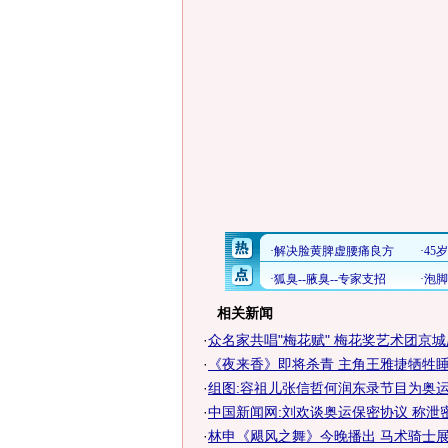
相关新闻
·
众名家共唱"梅花赋" 梅花奖艺术团京
·
《夜来香》即将杀青 主角王雅捷牺牲睡眠
·
组图:容祖儿张信哲何润东录节目为奥
·
中国新闻网:刘欢谈奥运保密协议 称泄
·
林申《飓风之舞》今晚播出 马术骑士展奥