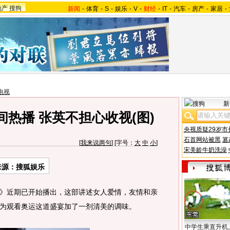
地产
搜狗
新闻
-
体育
-
S
-
娱乐
-
V
-
财经
-
IT
-
汽车
-
房产
-
家居
-
电视
新
热播 张英不担心收视(图)
央视质疑29岁市
石首网站被黑
篡
[
我来说两句
] [字号：
大
中
小
]
宋美龄牛奶洗澡
来源：搜狐娱乐
近期已开始播出，这部讲述女人爱情，友情和亲
为观看奥运这道盛宴加了一剂清美的调味。
中学生乘直升机