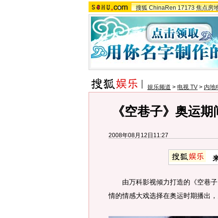
搜狐
ChinaRen
17173
焦点房
娱乐频道
>
电视 TV
>
内地
《空巷子》奥运期间
2008年08月12日11:27
由万科影视倾力打造的《空巷子》
情的情感大戏选择在奥运时期播出，