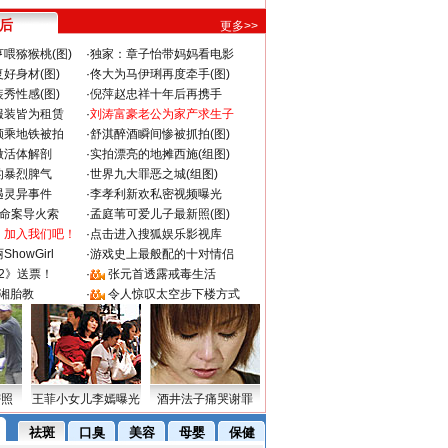
 后
更多>>
喂猕猴桃(图)
·
独家：章子怡带妈妈看电影
好身材(图)
·
佟大为马伊琍再度牵手(图)
秀性感(图)
·
倪萍赵忠祥十年后再携手
服装皆为租赁
·
刘涛富豪老公为家产求生子
颜乘地铁被拍
·
舒淇醉酒瞬间惨被抓拍(图)
做活体解剖
·
实拍漂亮的地摊西施(组图)
的暴烈脾气
·
世界九大罪恶之城(组图)
遇灵异事件
·
李孝利新欢私密视频曝光
成命案导火索
·
孟庭苇可爱儿子最新照(图)
：加入我们吧！
·
点击进入搜狐娱乐影视库
howGirl
·
游戏史上最般配的十对情侣
2》送票！
·
张元首透露戒毒生活
湘胎教
·
令人惊叹太空步下楼方式
密照
王菲小女儿李嫣曝光
酒井法子痛哭谢罪