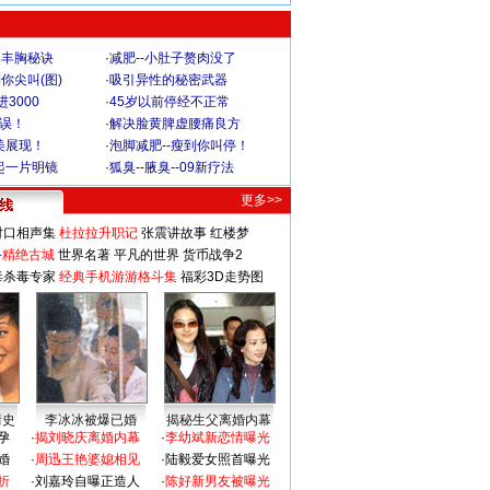
爆丰胸秘诀
·
减肥--小肚子赘肉没了
你尖叫(图)
·
吸引异性的秘密武器
3000
·
45岁以前停经不正常
不误！
·
解决脸黄脾虚腰痛良方
美展现！
·
泡脚减肥--瘦到你叫停！
起一片明镜
·
狐臭--腋臭--09新疗法
更多>>
对口相声集
杜拉拉升职记
张震讲故事
红楼梦
-精绝古城
世界名著
平凡的世界
货币战争2
毒杀毒专家
经典手机游游格斗集
福彩3D走势图
情史
李冰冰被爆已婚
揭秘生父离婚内幕
孕
·
揭刘晓庆离婚内幕
·
李幼斌新恋情曝光
婚
·
周迅王艳婆媳相见
·
陆毅爱女照首曝光
折
·
刘嘉玲自曝正造人
·
陈好新男友被曝光