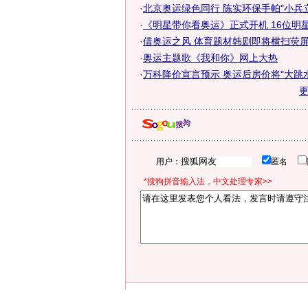
·
北京奥运绿色同行 陈实环保手帕"小兵
·
《明星带你看奥运》正式开机 16位明星加
·
借奥运之风 体育题材韩剧即将横扫荧
·
奥运主题歌《我和你》网上大热
·
万科降价宣言预示 奥运后房价将"大跳水
用户：
匿名
*搜狗拼音输入法，中文处理专家>>