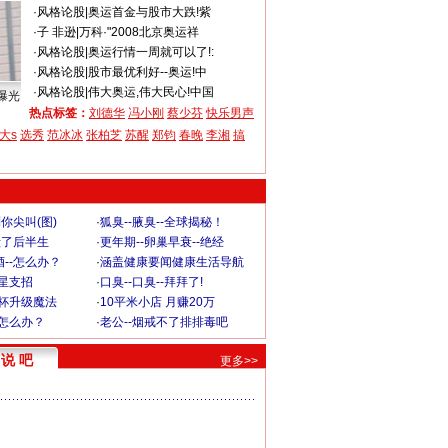
·
风格论股
|
奥运首金与股市大跌!紫
·
子 非逊
|
万科·"2008北京奥运祥
·
风格论股
|
奥运行情一周就可以了!:
·
风格论股
|
股市最优利好--奥运!中
·
风格论股
|
伟大奥运,伟大民心!中国
曝光
热点标签：
刘德华
冯小刚
蔡少芬
快乐男声
大s
选秀
范冰冰
张柏芝
苏醒
郑钧
春晚
李湘
搞
你尖叫(图)
·
狐臭--腋臭--全球揭秘！
毁了后半生
·
更年期--卵巢早衰--绝经
--怎么办？
·
涵盖健康要闻健康生活导航
明星支招
·
口臭--口臭--拜拜了!
罩杯升级魔法
·
10平米小店 月赚20万
-怎么办？
·
老公--烟戒不了排排毒吧
说 吧
更多>>