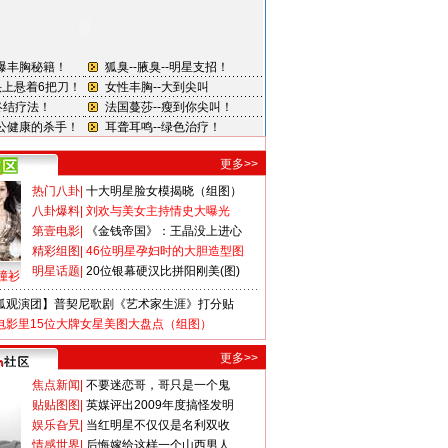
更多>>
热门八卦
|
十大明星脸女模揭晓（组图）
八卦爆料
|
刘欢与美女主持情史大曝光
第壹电影
|
《金钱帝国》：王晶没上进心
精彩组图
|
46位明星孕妇时的大胆造型图
明星话题
|
20位银幕硬汉比拼阳刚美(图)
撞衫
狐观演团】普契尼歌剧《艺术家生涯》打分贴
电影里15位大牌女星美图大盘点（组图）
更多>>
焦点新闻
|
不要迷恋哥，哥只是一个鬼
贴贴图图
|
英媒评出2009年度搞怪发明
娱乐旮旯
|
当红明星不仅仅是名利双收
情感世界
|
后悔嫁给这样一个山西男人