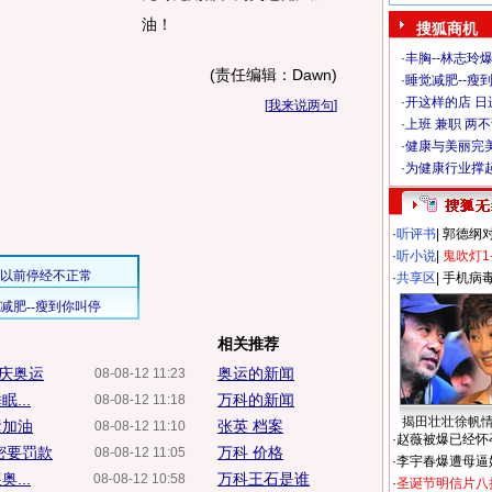
油！
搜狐商机
·
丰胸--林志玲
(责任编辑：Dawn)
·
睡觉减肥--瘦到
·
开这样的店 日进
[
我来说两句
]
·
上班 兼职 两
·
健康与美丽完
·
为健康行业撑
·
听评书
|
郭德纲
·
听小说
|
鬼吹灯1
·
共享区
|
手机病
相关推荐
城庆奥运
奥运的新闻
08-08-12 11:23
...
万科的新闻
08-08-12 11:18
揭田壮壮徐帆
运加油
张英 档案
08-08-12 11:10
·
赵薇被爆已经怀
密要罚款
万科 价格
08-08-12 11:05
·
李宇春爆遭母逼
...
万科王石是谁
08-08-12 10:58
·
圣诞节明信片八