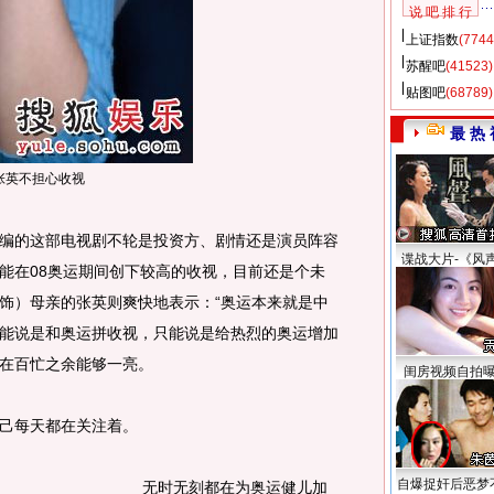
说 吧 排 行
上证指数
(7744
苏醒吧
(41523)
贴图吧
(68789)
最 热 
张英不担心收视
的这部电视剧不轮是投资方、剧情还是演员阵容
谍战大片-《风
能在08奥运期间创下较高的收视，目前还是个未
饰）母亲的张英则爽快地表示：“奥运本来就是中
能说是和奥运拼收视，只能说是给热烈的奥运增加
在百忙之余能够一亮。
闺房视频自拍
己每天都在关注着。
自爆捉奸后恶梦
无时无刻都在为奥运健儿加