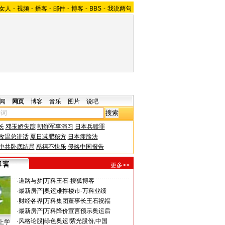
女人
-
视频
-
播客
-
邮件
-
博客
-
BBS
-
我说两句
闻
网页
博客
音乐
图片
说吧
长
邓玉娇失踪
朝鲜军事演习
日本兵赎罪
改温总讲话
夏日减肥秘方
日本瘦脸法
中共卧底结局
慈禧不快乐
侵略中国报告
更多>>
·
道路与梦
|
万科王石-搜狐博客
·
最新房产
|
奥运难撑楼市-万科业绩
·
财经各界
|
万科集团董事长王石祝福
·
最新房产
|
万科降价宣言预示奥运后
·
风格论股
|
绿色奥运!紫光股份,中国
上学