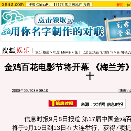
搜狐
ChinaRen
17173
焦点房地产
搜狗
新闻
-
体
娱乐频道
>
电影 Movie
>
第十七届金鸡百花电影节
>
新闻动态
金鸡百花电影节将开幕 《梅兰芳
十
2008年09月08日09:18
[
我来说
来源：大洋网-信息时报
信息时报9月8日报道 第17届中国金鸡
将于9月10日到13日在大连举行。获得7项