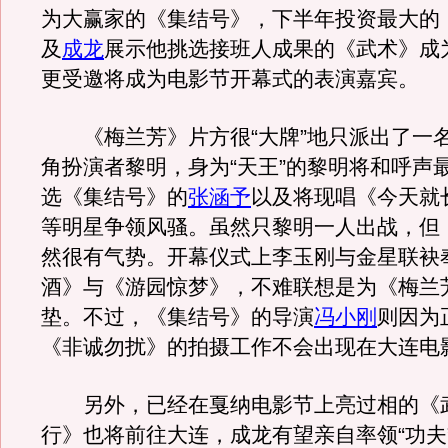
为大赢家的《集结号》，下半年投资最大的
及
成龙
展示他挑选接班人成果的《武术》成
更受邀将成为电影节开幕式的表演嘉宾。
《梅兰芳》片方很“大牌”地只派出了一
角扮演者黎明，身为“天王”的黎明将和呼声
选《集结号》的
张涵予
以及将现唱《今天就
等明星争领风骚。虽然只黎明一人出战，但
然很有气势。开幕仪式上李玉刚与金星联袂
酒》与《游园惊梦》，不难联想是为《梅兰
垫。不过，《集结号》的导演
冯小刚
则因为
《非诚勿扰》的拍摄工作不会出现在大连电
另外，已经在戛纳电影节上亮过相的《
行》也将前往大连，成龙有望亲自率领“功夫