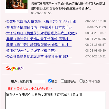
颂德召集班底于东京完成此歌的音乐制作,超过百人的摄制
组昨日赴北京,在古色古香的皇家粮仓拍摄MV...
08-09-05 08:50
·
赞黎明气质动人 陈凯歌:《梅兰芳》将会很世俗
08-08-13 17:18
·
黎明章子怡眉目传情 《梅兰芳》日本卖千万
08-04-25 11:09
·
章子怡黎明《梅兰芳》对唱照曝光年底上映(图)
08-04-25 10:07
·
黎明《梅兰芳》无惧与章子怡飙戏 眉眼神...
08-04-25 07:55
·
黎明《梅兰芳》精彩造型曝光 造型生动神...
08-03-18 08:57
·
黎明受"内伤" 差点误了《梅兰芳》
08-03-08 09:30
·
公众形象满意度成龙居首 王菲亚军黎明跌...
07-09-21 10:21
用户：
匿名
隐藏地址
设为辩论话题
*搜狗拼音输入法，中文处理专家>>