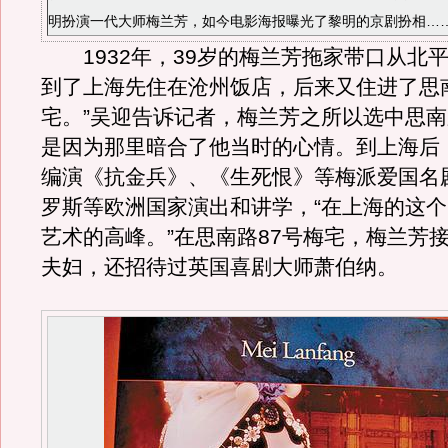
明扮演一代大师梅兰芳，如今电影海报曝光了黎明的京剧扮相……
1932年，39岁的梅兰芳拖家带口从北平
到了上海先住在沧州饭店，后来又住进了思南
宅。”吴迎告诉记者，梅兰芳之所以选中思南
是因为那里暗合了他当时的心情。到上海后
编演《抗金兵》、《生死恨》等梅派爱国名
罗斯等欧洲国家演出和讲学，“在上海的这
艺术的高峰。”在思南路87号梅宅，梅兰芳
夫妇，还招待过英国喜剧大师萧伯纳。