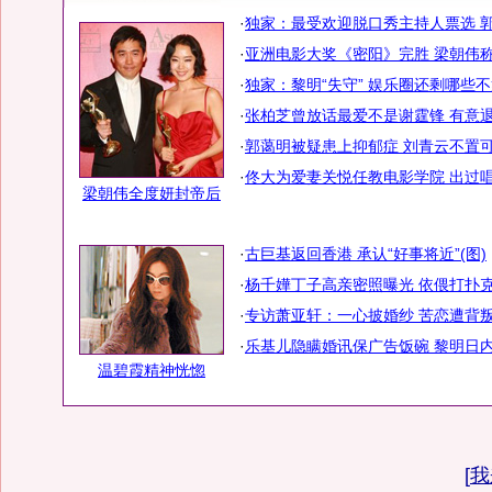
·
独家：最受欢迎脱口秀主持人票选 
·
亚洲电影大奖《密阳》完胜 梁朝伟
·
独家：黎明“失守” 娱乐圈还剩哪些
·
张柏芝曾放话最爱不是谢霆锋 有意
·
郭蔼明被疑患上抑郁症 刘青云不置可
·
佟大为爱妻关悦任教电影学院 出过
梁朝伟全度妍封帝后
·
古巨基返回香港 承认“好事将近”(图)
·
杨千嬅丁子高亲密照曝光 依偎打扑
·
专访萧亚轩：一心披婚纱 苦恋遭背叛
·
乐基儿隐瞒婚讯保广告饭碗 黎明日
温碧霞精神恍惚
[
我