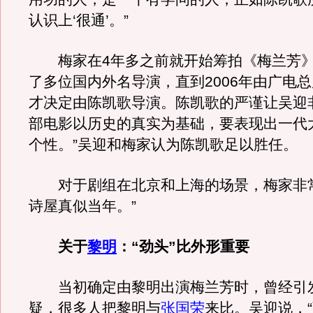
认识上‘很通’。”
梅家在4年多之前就开始筹拍《梅兰芳》
了多位国内外名导演，直到2006年由广电
才决定由陈凯歌导演。陈凯歌的严谨让吴迎
部电影以历史的真实为基础，要表现出一代
个性。”吴迎和梅家认为陈凯歌足以胜任。
对于剧组在北京和上海的场景，梅家非常
诗屋真似当年。”
关于
黎明
：“劲头”比外形重要
当初确定由黎明出演梅兰芳时，曾经引
疑，很多人把黎明与
张国荣
来比。吴迎说，