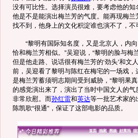
没有可比性。选择演员很难，要考虑他的知
他是不是能演出梅兰芳的气度。能再现梅兰
找不到，他身上的文化积淀谁也演不了，不
“黎明有国际知名度，又是北京人，内向
恰和梅兰芳相似。”吴迎说，“黎明的脸与梅
但是他走路、说话很有梅兰芳的‘劲头’和文人
前，吴迎看了黎明与陈红在梅宅的一场戏，
是梅兰芳蓄须明志期间受到威胁，“黎明果
的感觉演出来了，演出了当时中国文人的气
非常欣慰。而
孙红雷
和
英达
等一批艺术家的
陈凯歌“很通”，保证了这部电影的品质。
首页
|
独家
|
韩娱
|
好莱坞
|
综