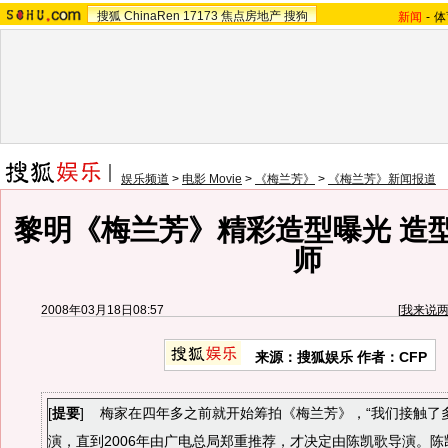
搜狐
ChinaRen
17173
焦点房地产
搜狗
新闻
-
体
娱乐频道
>
电影 Movie
>
《梅兰芳》
>
《梅兰芳》新闻报道
黎明《梅兰芳》精彩造型曝光 造
师
2008年03月18日08:57
[
我来说
来源：搜狐娱乐 作者：CFP
[
提要
] 梅家在四年多之前就开始筹拍《梅兰芳》，“我们接触了
演，直到2006年由广电总局郑重推荐，才决定由陈凯歌导演。