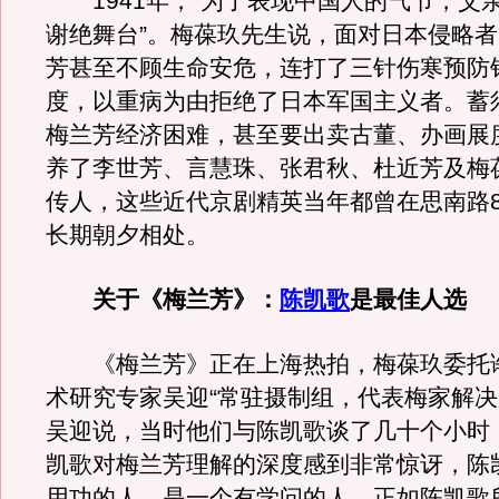
1941年，“为了表现中国人的气节，父
谢绝舞台”。梅葆玖先生说，面对日本侵略
芳甚至不顾生命安危，连打了三针伤寒预防针
度，以重病为由拒绝了日本军国主义者。蓄
梅兰芳经济困难，甚至要出卖古董、办画展
养了李世芳、言慧珠、张君秋、杜近芳及梅
传人，这些近代京剧精英当年都曾在思南路8
长期朝夕相处。
关于《梅兰芳》：
陈凯歌
是最佳人选
《梅兰芳》正在上海热拍，梅葆玖委托
术研究专家吴迎“常驻摄制组，代表梅家解决
吴迎说，当时他们与陈凯歌谈了几十个小时
凯歌对梅兰芳理解的深度感到非常惊讶，陈
用功的人，是一个有学问的人，正如陈凯歌