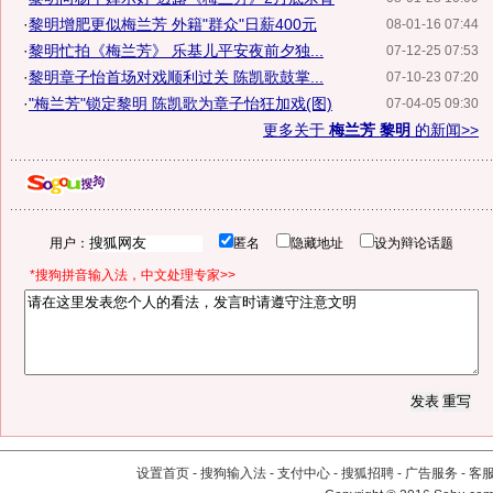
·
黎明增肥更似梅兰芳 外籍"群众"日薪400元
08-01-16 07:44
·
黎明忙拍《梅兰芳》 乐基儿平安夜前夕独...
07-12-25 07:53
·
黎明章子怡首场对戏顺利过关 陈凯歌鼓掌...
07-10-23 07:20
·
"梅兰芳"锁定黎明 陈凯歌为章子怡狂加戏(图)
07-04-05 09:30
更多关于
梅兰芳 黎明
的新闻>>
用户：
匿名
隐藏地址
设为辩论话题
*搜狗拼音输入法，中文处理专家>>
设置首页
-
搜狗输入法
-
支付中心
-
搜狐招聘
-
广告服务
-
客