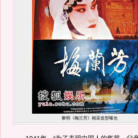
黎明《梅兰芳》精采造型曝光