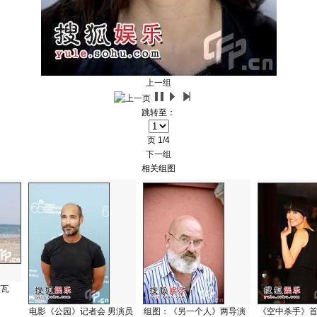
上一组
跳转至：
页
1/4
下一组
相关组图
演瓦
电影《公园》记者会 男演员
组图：《另一个人》两导演
《空中杀手》首