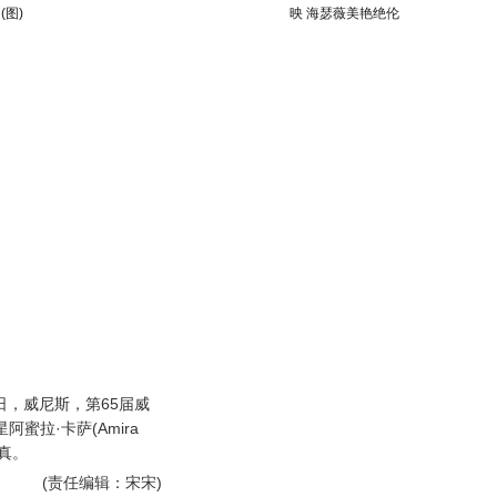
(图)
映 海瑟薇美艳绝伦
日，威尼斯，第65届威
星阿蜜拉·卡萨(Amira
写真。
(责任编辑：宋宋)