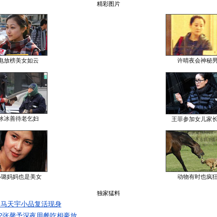
精彩图片
电放榜美女如云
许晴夜会神秘
冰冰善待老乞妇
王菲参加女儿家
小璐妈妈也是美女
动物有时也疯
独家猛料
 马天宇小品复活现身
?张馨予深夜用餐吃相豪放