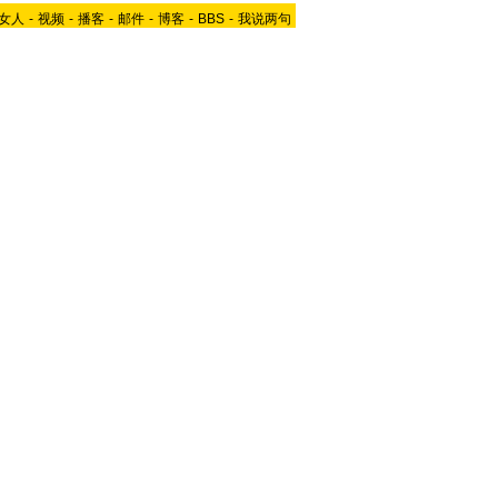
女人
-
视频
-
播客
-
邮件
-
博客
-
BBS
-
我说两句