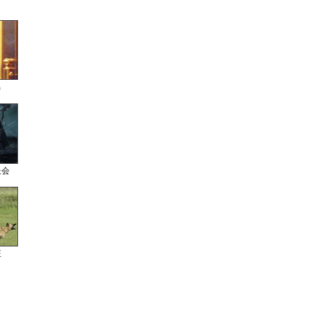
男
长会
狂