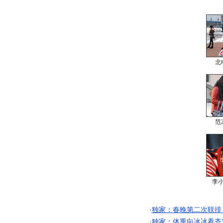
北
范
李
·
独家：春晚第二次联排
·
独家：体重向冰冰看齐