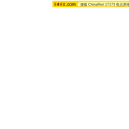
搜狐
ChinaRen
17173
焦点房