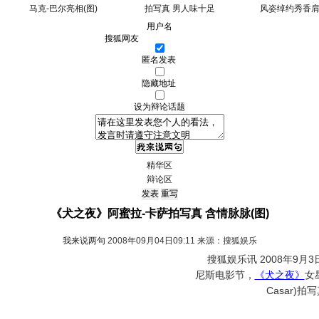
马克-巴尔亮相(图)
拍写真 男人味十足
风姿绰约秀香肩
用户名
匿名发表
隐藏地址
设为辩论话题
精华区
辩论区
《犬之夜》阿蜜拉-卡萨拍写真 含情脉脉(图)
我来说两句
2008年09月04日09:11 来源：搜狐娱乐
搜狐娱乐讯 2008年9月3
尼斯电影节，
《犬之夜》
女
Casar)拍