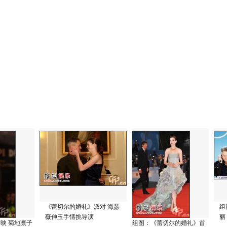
《蕾切尔的婚礼》派对 海瑟
组
薇伸玉手情挑导演
丽
映 菊地凛子
组图：《蕾切尔的婚礼》首