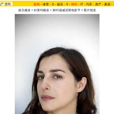
地产
搜狗
新闻
-
体育
-
S
-
娱乐
-
V
-
财经
-
IT
-
汽车
-
房产
-
家居
-
娱乐频道
>
好莱坞频道
>
第65届威尼斯电影节
>
图片报道