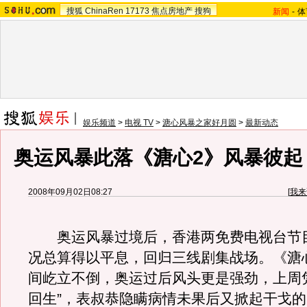
搜狐
ChinaRen
17173
焦点房地产
搜狗
新闻
-
体
娱乐频道
>
电视 TV
>
溏心风暴之家好月圆
>
最新动态
奥运风暴此落《溏心2》风暴彼起
2008年09月02日08:27
[
我来
奥运风暴过境后，香港两免费电视台节
况总算得以平息，回归三线剧集战场。《溏
间屹立不倒，奥运过后风头更是强劲，上周
回生”，表叔恭隐瞒病情未果后又掀起干戈