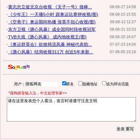
·
黄志忠立挺北京台收视 《天子一号》接棒...
08-08-27 14:58
·
《少年王》一天播5小时 跟奥运比赛拼收视(图)
08-08-15 15:55
·
《空巷子》奥运期间热播 张英不担心收视(图)
08-08-12 11:27
·
东方卫视《溏心风暴》成全国同时段收视冠军
08-06-21 10:33
·
TVB大戏《溏心风暴》 成内地收视王(图)
08-06-20 16:47
·
《奥运群英会》欲掀韩流风暴 神秘代表助...
07-07-23 14:04
·
《溏心风暴》结局收视311万 创近5年来新...
07-06-05 10:16
用户：
匿名
隐藏地址
设为辩论话题
*搜狗拼音输入法，中文处理专家>>