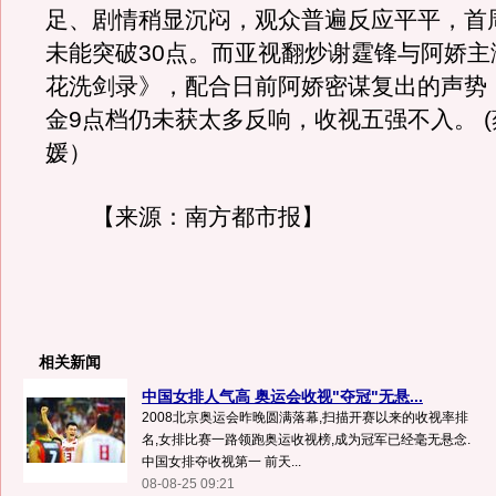
足、剧情稍显沉闷，观众普遍反应平平，首
未能突破30点。而亚视翻炒谢霆锋与阿娇主
花洗剑录》，配合日前阿娇密谋复出的声势
金9点档仍未获太多反响，收视五强不入。 (
媛）
【来源：南方都市报】
相关新闻
中国女排人气高 奥运会收视"夺冠"无悬...
2008北京奥运会昨晚圆满落幕,扫描开赛以来的收视率排
名,女排比赛一路领跑奥运收视榜,成为冠军已经毫无悬念.
中国女排夺收视第一 前天...
08-08-25 09:21