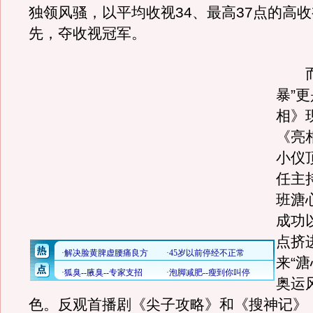
独领风骚，以平均收视34、最高37点的高
先，夺收视冠军。
而这
暴”
相》
《亮
小仪
任主
班溏
成功
点挤
来“
奥运
色。反观首播剧《尖子攻略》和《搜神记》