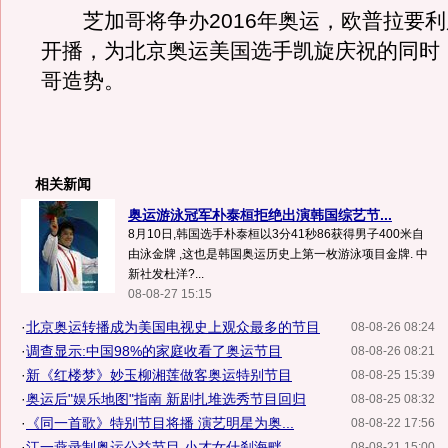
芝加哥将争办2016年奥运，欧普拉要利
开播，为北京奥运美国选手凯旋庆祝的同时
哥造势。
相关新闻
奥运游泳冠军朴泰桓拒绝出演韩国综艺节...
8月10日,韩国选手朴泰桓以3分41秒86获得男子400米自
由泳金牌 ,这也是韩国奥运历史上第一枚游泳项目金牌. 中
新社发杜洋?...
08-08-27 15:15
·
北京奥运转播成为美国电视史上观众最多的节目
08-08-26 08:24
·
调查显示:中国98%的家庭收看了奥运节目
08-08-26 08:21
·
新《红楼梦》妙玉柳湘莲做客奥运特别节目
08-08-25 15:39
·
奥运后"娱乐地图"指南 新剧扎堆选秀节目回归
08-08-25 08:32
·
《同一首歌》特别节目将播 演艺明星为奥...
08-08-22 17:56
·
江一燕录制奥运公益节目 小才女什刹海畔...
08-08-21 15:00