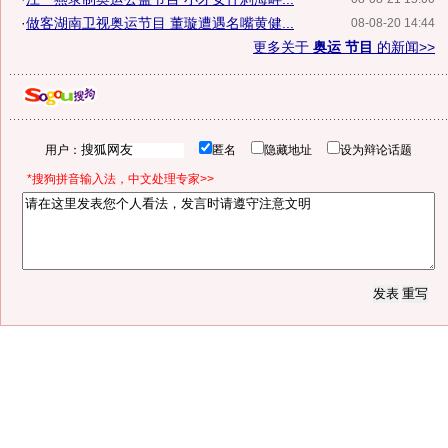
·
做客湖南卫视奥运节目 董璇遭遇名嘴黄健...
08-08-20 14:44
更多关于
奥运 节目
的新闻>>
用户：
匿名
隐藏地址
设为辩论话题
*搜狗拼音输入法，中文处理专家>>