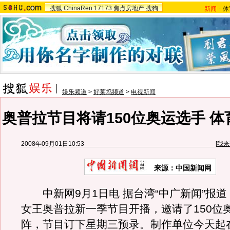
搜狐
ChinaRen
17173
焦点房地产
搜狗
新闻
-
体
娱乐频道
>
好莱坞频道
>
电视新闻
奥普拉节目将请150位奥运选手 
2008年09月01日10:53
[
我来
来源：中国新闻网
中新网9月1日电 据台湾“中广新闻”报道
女王奥普拉新一季节目开播，邀请了150位
阵，节目订下星期三预录。制作单位今天起