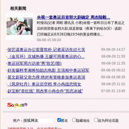
相关新闻
央视一套奥运后首部大剧确定 周杰陆毅...
时报讯(记者 周昭 通讯员 小寒)央视一套昨日公布了奥运之
后的首部黄金档大剧,就是新版《夜幕下的哈尔滨》.该剧
已经确定从8月26日晚19:54的黄金档播出...
08-08-15 09:24
·
张艺谋奥运办公室显简朴 记者采访先过七关
08-08-28 14:27
·
《金耳环》京城热播 王媛可用看奥运的心...
08-08-28 11:55
·
奥运冠军周六访港"秀"歌艺(图)
08-08-28 11:35
·
好友爆料李湘将拍励志电影 主演相中奥运冠军
08-08-28 09:22
·
莫文蔚获父亲力撑:绝对有资格参加奥运表演
08-08-28 08:35
·
《凤穿牡丹》奥运后空档 李小冉战悲情女
08-08-25 11:20
·
赵宝刚"牵红线" 周杰李小冉合作"苦恋冰城"
07-05-31 13:45
用户：
匿名
隐藏地址
设为辩论话题