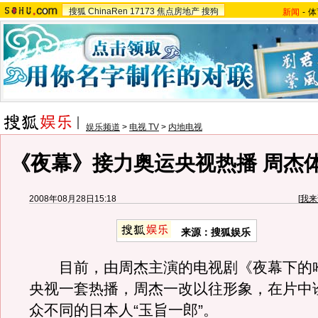
搜狐
ChinaRen
17173
焦点房地产
搜狗
新闻
-
体
娱乐频道
>
电视 TV
>
内地电视
《夜幕》接力奥运央视热播 周杰
2008年08月28日15:18
[
我来
来源：搜狐娱乐
目前，由周杰主演的电视剧《夜幕下的
央视一套热播，周杰一改以往形象，在片中
众不同的日本人“玉旨一郎”。