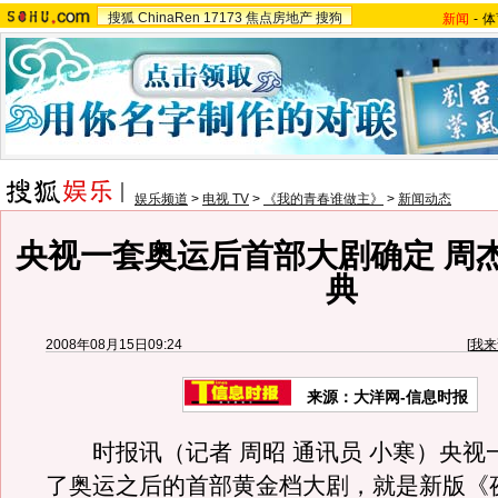
搜狐
ChinaRen
17173
焦点房地产
搜狗
新闻
-
体
娱乐频道
>
电视 TV
>
《我的青春谁做主》
>
新闻动态
央视一套奥运后首部大剧确定 周
典
2008年08月15日09:24
[
我来
来源：大洋网-信息时报
时报讯（记者 周昭 通讯员 小寒）央视
了奥运之后的首部黄金档大剧，就是新版《