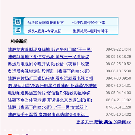
相关新闻
·
陆毅复古造型现身锡城 影迷争相目睹"王一民"
08-09-22 14:44
·
陆毅颠覆地下党惯有形象 帅气王一民惹争议
08-09-18 18:29
·
奥运后电视剧今晚开战 陆毅借《夜幕》蜕变
08-08-25 10:52
·
奥运后央视锁定陆毅新剧《夜幕下的哈尔滨》
08-08-18 15:30
·
陆毅在片场赶工赚奶粉钱 看奥运就看电视直播
08-07-30 09:50
·
图:奥运明星VS娱乐明星红毯速配 赵蕊蕊VS陆毅
08-07-10 14:31
·
电影频道奥运宣传片:张信哲PK陆毅彰显峥嵘
08-05-04 14:03
·
陆毅下乡当体育老师 开课讲北京奥运知识(图)
08-04-21 11:02
·
陆毅《夜幕下的哈尔滨》:"王一民"文武双全
07-05-14 11:28
·
陆毅携手王军霞 参加健康跑助阵特殊奥运...
07-05-10 14:32
更多关于
陆毅 奥运
的新闻>>