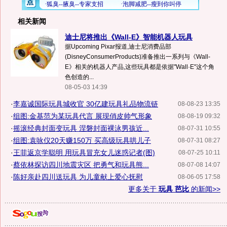
相关新闻
迪士尼将推出《Wall-E》智能机器人玩具
据Upcoming Pixar报道,迪士尼消费品部
(DisneyConsumerProducts)准备推出一系列与《Wall-
E》相关的机器人产品,这些玩具都是依据"Wall·E"这个角
色创造的...
08-05-03 14:39
·
李嘉诚国际玩具城收官 30亿建玩具礼品物流链
08-08-23 13:35
·
组图:金基范为某玩具代言 展现俏皮帅气形象
08-08-19 09:32
·
摇滚经典封面变玩具 涅磐封面裸泳男孩近...
08-07-31 10:55
·
组图:袁咏仪20天赚150万 买高级玩具哄儿子
08-07-31 08:27
·
王菲返京学聪明 用玩具冒充女儿迷惑记者(图)
08-07-25 10:11
·
蔡依林探访四川地震灾区 把勇气和玩具熊...
08-07-08 14:07
·
陈好亲赴四川送玩具 为儿童献上爱心抚慰
08-06-05 17:58
更多关于
玩具 芭比
的新闻>>