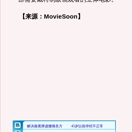
【来源：MovieSoon】