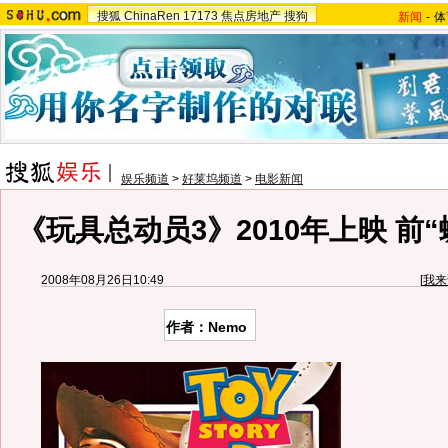
搜狐
ChinaRen
17173
焦点房地产
搜狗
新闻
-
体
娱乐频道
>
好莱坞频道
>
电影新闻
《玩具总动员3》2010年上映 前
2008年08月26日10:49
[
我来
作者：Nemo