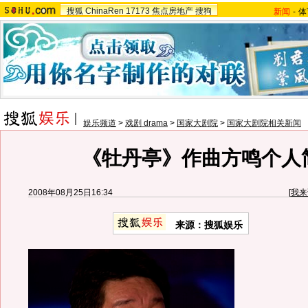
搜狐
ChinaRen
17173
焦点房地产
搜狗
新闻
-
体
娱乐频道
>
戏剧 drama
>
国家大剧院
>
国家大剧院相关新闻
《牡丹亭》作曲方鸣个人
2008年08月25日16:34
[
我来
来源：搜狐娱乐