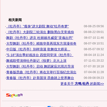
相关新闻
·
《牡丹亭》"瘦身"进大剧院 舞动"牡丹奇梦"
08-08-25 09:56
·
《牡丹亭》大剧院二轮演出 删除黑白无常戏份
08-08-22 09:01
·
舞剧《牡丹亭》进京 杜丽娘吊威亚"灵魂出窍"
08-07-10 11:46
·
大型舞剧《牡丹亭》精致华美再现东方浪漫传奇
08-07-09 10:51
·
中日版《牡丹亭》别样浪漫 歌舞伎大师吴...
08-05-07 09:32
·
"5·18"演出季好戏连台 四世同堂演《牡丹亭》
08-04-18 11:24
·
舞戏联璧演绎牡丹新记《惊梦》北大上演
07-11-01 20:22
·
大型舞剧《牡丹亭》启动 舞蹈家应志琪总导演
07-07-30 18:18
·
青春版昆曲《牡丹亭》将在京举行百场纪念演出
07-04-06 11:28
·
青春版《牡丹亭》赴美国演 昆曲踏上世界舞台
06-09-08 09:23
更多关于
方鸣 牡丹
的新闻>>