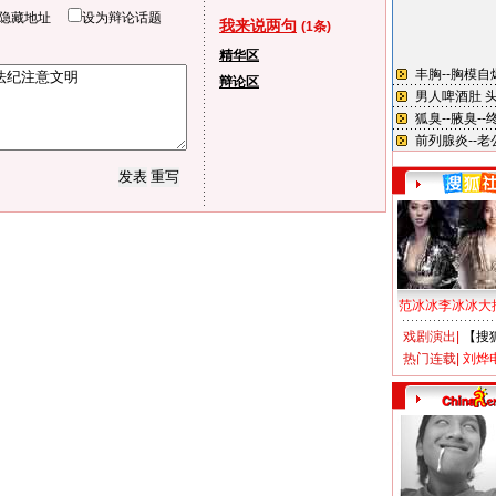
隐藏地址
设为辩论话题
我来说两句
(1条)
精华区
辩论区
范冰冰李冰冰大
戏剧演出
|
【搜
热门连载
|
刘烨