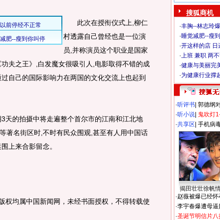
搜狐商机
此次在授衔仪式上,柳仁
·
丰胸--林志玲
村透露自己曾经也是一位演
·
睡觉减肥--瘦到
·
开这样的店 日进
员,并称演员这个职业是国家
·
上班 兼职 两
《功夫之王》,白发魔女很吸引人,电影取得不错的成
·
健康与美丽完
·
为健康行业撑
通过自己的国际影响力在两国的文化交流上也起到
·
听评书
|
郭德纲
·
听小说
|
鬼吹灯1
3天的拍摄中将走遍整个首尔市的江南和江北地
·
共享区
|
手机病
等著名街区时,不时有民众围观,甚至有人用中国话
影迷围上来合影留念。
揭田壮壮徐帆
·
赵薇被爆已经怀
图片版权均属中国新闻网，未经书面授权，不得转载使
·
李宇春爆遭母逼
·
圣诞节明信片八