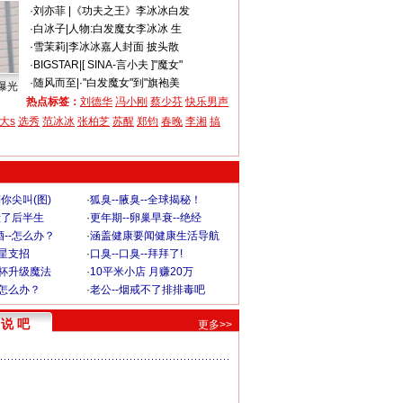
·
刘亦菲
|
《功夫之王》李冰冰白发
·
白冰子
|
人物:白发魔女李冰冰 生
·
雪茉莉
|
李冰冰嘉人封面 披头散
·
BIGSTAR
|
[ SINA-言小夫 ]"魔女"
·
随风而至
|
·"白发魔女"到"旗袍美
曝光
热点标签：
刘德华
冯小刚
蔡少芬
快乐男声
大s
选秀
范冰冰
张柏芝
苏醒
郑钧
春晚
李湘
搞
你尖叫(图)
·
狐臭--腋臭--全球揭秘！
毁了后半生
·
更年期--卵巢早衰--绝经
--怎么办？
·
涵盖健康要闻健康生活导航
明星支招
·
口臭--口臭--拜拜了!
罩杯升级魔法
·
10平米小店 月赚20万
-怎么办？
·
老公--烟戒不了排排毒吧
说 吧
更多>>