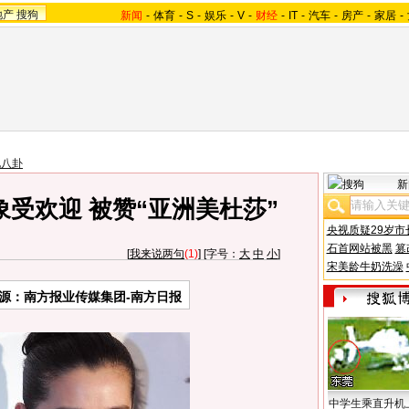
地产
搜狗
新闻
-
体育
-
S
-
娱乐
-
V
-
财经
-
IT
-
汽车
-
房产
-
家居
-
地八卦
新
受欢迎 被赞“亚洲美杜莎”
央视质疑29岁市
石首网站被黑
篡
[
我来说两句
(1)
] [字号：
大
中
小
]
宋美龄牛奶洗澡
源：南方报业传媒集团-南方日报
中学生乘直升机