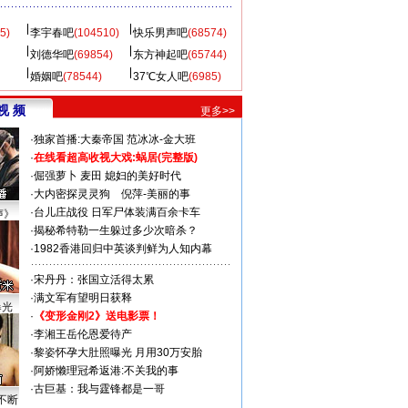
5)
李宇春吧
(104510)
快乐男声吧
(68574)
刘德华吧
(69854)
东方神起吧
(65744)
婚姻吧
(78544)
37℃女人吧
(6985)
视 频
更多>>
·
独家首播:大秦帝国
范冰冰-金大班
·
在线看超高收视大戏:
蜗居(完整版)
·
倔强萝卜
麦田
媳妇的美好时代
·
大内密探灵灵狗
倪萍-美丽的事
·
台儿庄战役 日军尸体装满百余卡车
声》
·
揭秘希特勒一生躲过多少次暗杀？
·
1982香港回归中英谈判鲜为人知内幕
·
宋丹丹：张国立活得太累
·
满文军有望明日获释
曝光
·
《变形金刚2》送电影票！
·
李湘王岳伦恩爱待产
·
黎姿怀孕大肚照曝光 月用30万安胎
·
阿娇懒理冠希返港:不关我的事
·
古巨基：我与霆锋都是一哥
不断