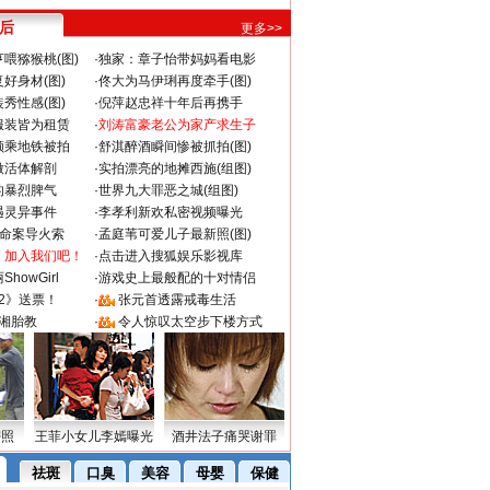
 后
更多>>
喂猕猴桃(图)
·
独家：章子怡带妈妈看电影
好身材(图)
·
佟大为马伊琍再度牵手(图)
秀性感(图)
·
倪萍赵忠祥十年后再携手
服装皆为租赁
·
刘涛富豪老公为家产求生子
颜乘地铁被拍
·
舒淇醉酒瞬间惨被抓拍(图)
做活体解剖
·
实拍漂亮的地摊西施(组图)
的暴烈脾气
·
世界九大罪恶之城(组图)
遇灵异事件
·
李孝利新欢私密视频曝光
成命案导火索
·
孟庭苇可爱儿子最新照(图)
：加入我们吧！
·
点击进入搜狐娱乐影视库
howGirl
·
游戏史上最般配的十对情侣
2》送票！
·
张元首透露戒毒生活
湘胎教
·
令人惊叹太空步下楼方式
密照
王菲小女儿李嫣曝光
酒井法子痛哭谢罪