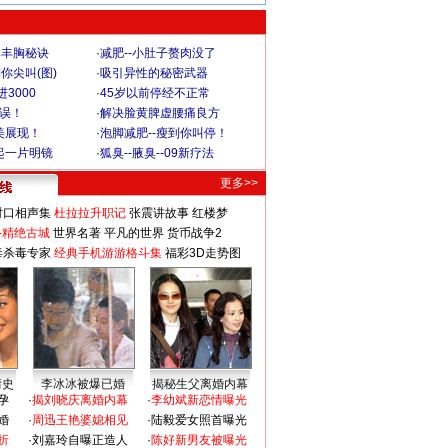
爆丰胸秘诀
·
减肥--小肚子赘肉没了
你尖叫(图)
·
吸引异性的秘密武器
3000
·
45岁以前停经不正常
不误！
·
解决脸黄脾虚腰痛良方
美展现！
·
泡脚减肥--瘦到你叫停！
起一片明镜
·
狐臭--腋臭--09新疗法
更多>>
对口相声集
杜拉拉升职记
张震讲故事
红楼梦
-精绝古城
世界名著
平凡的世界
货币战争2
毒杀毒专家
经典手机游游格斗集
福彩3D走势图
情史
李冰冰被爆已婚
揭秘生父离婚内幕
孕
·
揭刘晓庆离婚内幕
·
李幼斌新恋情曝光
婚
·
周迅王艳婆媳相见
·
陆毅爱女照首曝光
折
·
刘嘉玲自曝正造人
·
陈好新男友被曝光