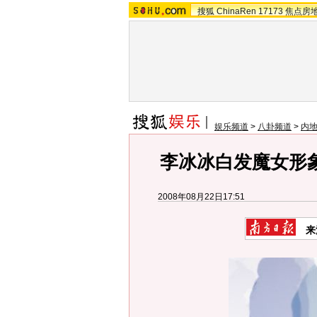
搜狐
ChinaRen
17173
焦点房
娱乐频道
>
八卦频道
>
内
李冰冰白发魔女形象
2008年08月22日17:51
来