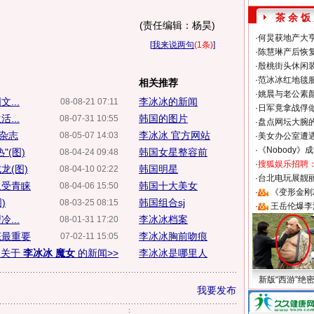
茶 余 饭
(责任编辑：杨昊)
·
何炅获地产大亨
[
我来说两句
(1条)
]
·
陈慧琳产后恢复
·
殷桃街头休闲装
·
范冰冰红地毯
相关推荐
·
姚晨与老公素
...
李冰冰的新闻
08-08-21 07:11
·
日军竟拿战俘
...
韩国的图片
08-07-31 10:55
·
盘点网坛大腕
坡杂志
李冰冰 官方网站
08-05-07 14:03
·
美女办公室遭
·
《Nobody》
(图)
韩国女星整容前
08-04-24 09:48
·
搜狐娱乐招聘
龙(图)
韩国明星
08-04-10 02:22
·
台北电玩展靓丽S
象受青睐
韩国十大美女
08-04-06 15:50
·
《变形金刚
)
韩国组合sj
08-03-25 08:15
·
王岳伦爆李
...
李冰冰档案
08-01-31 17:20
态最重要
李冰冰胸前吻痕
07-02-11 15:05
多关于
李冰冰 魔女
的新闻>>
李冰冰是哪里人
新版“西游”绝
我要发布