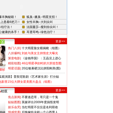
更多>>
热门八卦
|
十大明星脸女模揭晓（组图）
八卦爆料
|
刘欢与美女主持情史大曝光
第壹电影
|
《金钱帝国》：王晶没上进心
精彩组图
|
46位明星孕妇时的大胆造型图
明星话题
|
20位银幕硬汉比拼阳刚美(图)
撞衫
狐观演团】普契尼歌剧《艺术家生涯》打分贴
电影里15位大牌女星美图大盘点（组图）
更多>>
焦点新闻
|
不要迷恋哥，哥只是一个鬼
贴贴图图
|
英媒评出2009年度搞怪发明
娱乐旮旯
|
当红明星不仅仅是名利双收
情感世界
|
后悔嫁给这样一个山西男人