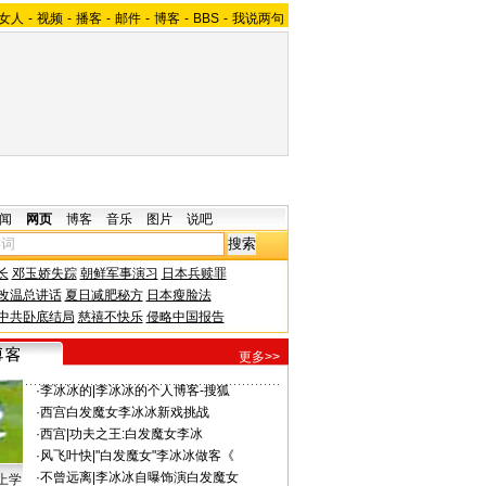
女人
-
视频
-
播客
-
邮件
-
博客
-
BBS
-
我说两句
闻
网页
博客
音乐
图片
说吧
长
邓玉娇失踪
朝鲜军事演习
日本兵赎罪
改温总讲话
夏日减肥秘方
日本瘦脸法
中共卧底结局
慈禧不快乐
侵略中国报告
更多>>
·
李冰冰的
|
李冰冰的个人博客-搜狐
·
西宫
白发魔女李冰冰新戏挑战
·
西宫
|
功夫之王:白发魔女李冰
·
风飞叶快
|
"白发魔女"李冰冰做客《
·
不曾远离
|
李冰冰自曝饰演白发魔女
上学