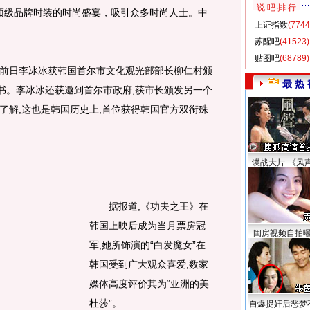
说 吧 排 行
际顶级品牌时装的时尚盛宴，吸引众多时尚人士。中
上证指数
(7744
苏醒吧
(41523)
贴图吧
(68789)
前日李冰冰获韩国首尔市文化观光部部长柳仁村颁
最 热 
证书。李冰冰还获邀到首尔市政府,获市长颁发另一个
了解,这也是韩国历史上,首位获得韩国官方双衔殊
谍战大片-《风
据报道,《功夫之王》在
韩国上映后成为当月票房冠
闺房视频自拍
军,她所饰演的“白发魔女”在
韩国受到广大观众喜爱,数家
媒体高度评价其为“亚洲的美
杜莎”。
自爆捉奸后恶梦