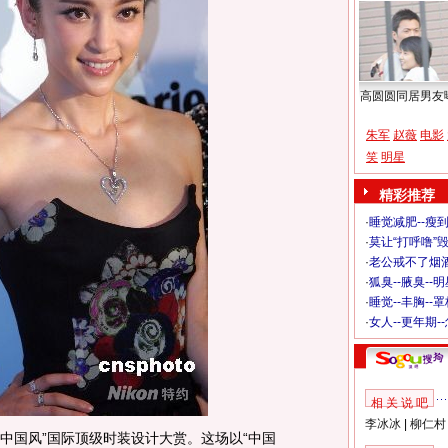
高圆圆同居男友
朱军
赵薇
电影
笑
明星
精彩推荐
·
睡觉减肥--瘦到
·
莫让“打呼噜”
·
老公戒不了烟酒
·
狐臭--腋臭--
·
睡觉--丰胸--
·
女人--更年期-
相 关 说 吧
李冰冰
|
柳仁村
中国风”国际顶级时装设计大赏。这场以“中国