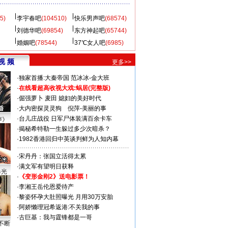
5)
李宇春吧
(104510)
快乐男声吧
(68574)
刘德华吧
(69854)
东方神起吧
(65744)
婚姻吧
(78544)
37℃女人吧
(6985)
视 频
更多>>
·
独家首播:大秦帝国
范冰冰-金大班
·
在线看超高收视大戏:
蜗居(完整版)
·
倔强萝卜
麦田
媳妇的美好时代
·
大内密探灵灵狗
倪萍-美丽的事
·
台儿庄战役 日军尸体装满百余卡车
声》
·
揭秘希特勒一生躲过多少次暗杀？
·
1982香港回归中英谈判鲜为人知内幕
·
宋丹丹：张国立活得太累
·
满文军有望明日获释
曝光
·
《变形金刚2》送电影票！
·
李湘王岳伦恩爱待产
·
黎姿怀孕大肚照曝光 月用30万安胎
·
阿娇懒理冠希返港:不关我的事
·
古巨基：我与霆锋都是一哥
不断