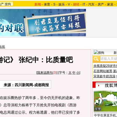
地产
搜狗
新闻
-
体育
-
S
-
娱乐
-
V
-
财经
-
IT
-
汽车
-
房产
-
家居
-
电视
新
游记》 张纪中：比质量吧
央视质疑29岁市
石首网站被黑
篡
[
我来说两句
(3)
] [字号：
大
中
小
]
宋美龄牛奶洗澡
来源：四川新闻网-成都商报
娱乐圈热炒了两年多，至今仍无开机的迹象。昨
》总导演程力栋将于下月抢先开拍电视剧《西游
电总局通过公示。程力栋透露，他们早已安排了多
中学生乘直升机