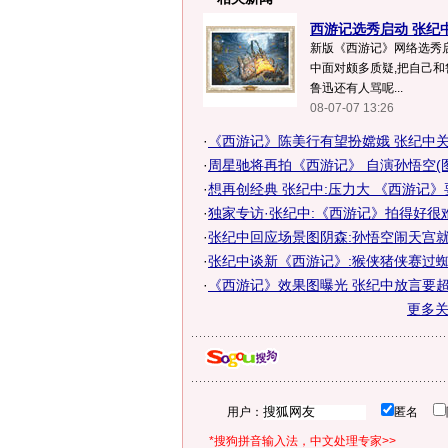
西游记选秀启动 张纪中
新版《西游记》网络选秀启
中面对颇多质疑,把自己和
鲁迅还有人骂呢...
08-07-07 13:26
·
《西游记》陈美行有望扮嫦娥 张纪中
·
周星驰将再拍《西游记》 自演孙悟空(图
·
想再创经典 张纪中:压力大 《西游记
·
独家专访·张纪中:《西游记》拍得好很
·
张纪中回应场景图阴森:孙悟空闹天宫
·
张纪中谈新《西游记》:猴侠猪侠赛过
·
《西游记》效果图曝光 张纪中放言要
更多
用户：
匿名
*搜狗拼音输入法，中文处理专家>>