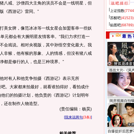
猪八戒、沙僧四大主角的演员不会是一线明星，但
说 吧 排 行
上证指数
(7744
版《西游记》雷同。”
苏醒吧
(41523)
贴图吧
(68789)
美女牌，像范冰冰等一线女星会加盟客串一些妖
最 热 
个单元都会有大腕明星友情客串。“我们力求打造一
不会戏说。相对央视版，其中孙悟空变化最大。我
人非猴，他有猴的形象、人的情感，但没有猪八戒
净都是修行的人，也是三种境界。”
谍战大片-《风
对有人和他竞争拍摄《西游记》表示无所
量吧。大家都来拍最好，就看谁拍得好，看拍成什
响他们的拍摄计划，他负责的《西游记》计划明年
闺房视频自拍
，还在制作人物造型。
(责任编辑：杨昊)
[
我来说两句
(3条)
]
自爆捉奸后恶梦
相关推荐