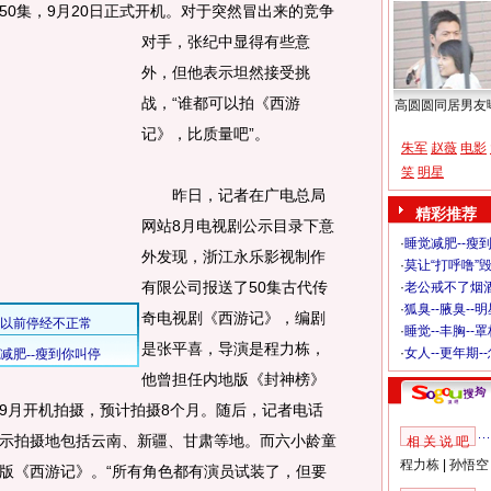
0集，9月20日正式开机。
对于突然冒出来的竞争
对手，张纪中显得有些意
外，但他表示坦然接受挑
战，“谁都可以拍《西游
高圆圆同居男友
记》，比质量吧”。
朱军
赵薇
电影
笑
明星
昨日，记者在广电总局
精彩推荐
网站8月电视剧公示目录下意
·
睡觉减肥--瘦到
外发现，浙江永乐影视制作
·
莫让“打呼噜”
有限公司报送了50集古代传
·
老公戒不了烟酒
·
狐臭--腋臭--
奇电视剧《西游记》，编剧
·
睡觉--丰胸--
是张平喜，导演是程力栋，
·
女人--更年期-
他曾担任内地版《封神榜》
9月开机拍摄，预计拍摄8个月。随后，记者电话
示拍摄地包括云南、新疆、甘肃等地。而六小龄童
相 关 说 吧
程力栋
|
孙悟空
版《西游记》。“所有角色都有演员试装了，但要