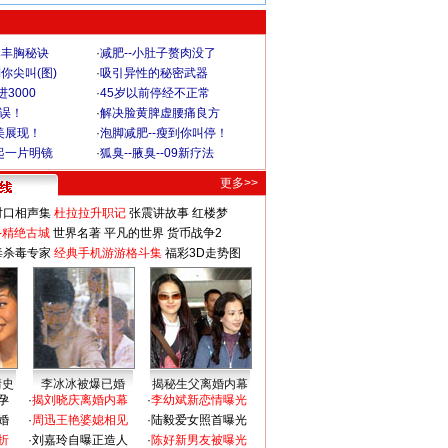
爆丰胸秘诀
·
减肥--小肚子赘肉没了
你尖叫(图)
·
吸引异性的秘密武器
3000
·
45岁以前停经不正常
不误！
·
解决脸黄脾虚腰痛良方
美展现！
·
泡脚减肥--瘦到你叫停！
起一片明镜
·
狐臭--腋臭--09新疗法
更多>>
对口相声集
杜拉拉升职记
张震讲故事
红楼梦
-精绝古城
世界名著
平凡的世界
货币战争2
毒杀毒专家
经典手机游游格斗集
福彩3D走势图
情史
李冰冰被爆已婚
揭秘生父离婚内幕
孕
·
揭刘晓庆离婚内幕
·
李幼斌新恋情曝光
婚
·
周迅王艳婆媳相见
·
陆毅爱女照首曝光
折
·
刘嘉玲自曝正造人
·
陈好新男友被曝光