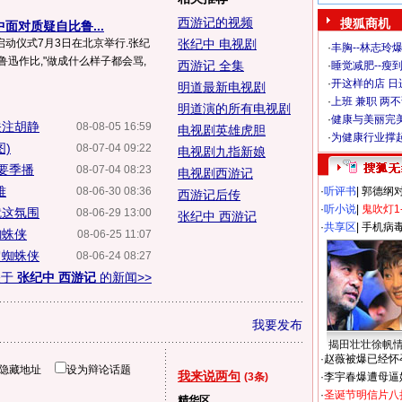
西游记的视频
搜狐商机
面对质疑自比鲁...
动仪式7月3日在北京举行.张纪
张纪中 电视剧
·
丰胸--林志玲
鲁迅作比,"做成什么样子都会骂,
西游记 全集
·
睡觉减肥--瘦到
·
开这样的店 日进
明道最新电视剧
·
上班 兼职 两
明道演的所有电视剧
·
健康与美丽完
关注胡静
08-08-05 16:59
电视剧英雄虎胆
·
为健康行业撑
)
08-07-04 09:22
电视剧九指新娘
》要季播
08-07-04 08:23
电视剧西游记
难
08-06-30 08:36
·
听评书
|
郭德纲
西游记后传
·
听小说
|
鬼吹灯1
就这氛围
08-06-29 13:00
张纪中 西游记
·
共享区
|
手机病
蜘蛛侠
08-06-25 11:07
超蜘蛛侠
08-06-24 08:27
关于
张纪中 西游记
的新闻>>
我要发布
揭田壮壮徐帆
·
赵薇被爆已经怀
隐藏地址
设为辩论话题
我来说两句
(3条)
·
李宇春爆遭母逼
·
圣诞节明信片八
精华区