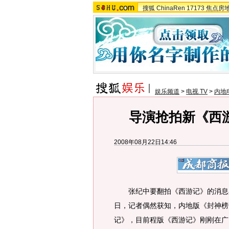
搜狐
ChinaRen
17173
焦点房
娱乐频道
>
电视 TV
>
内地
导演抢拍新《西
2008年08月22日14:46
张纪中要翻拍《西游记》的消息在
日，记者偶然获知，内地版《封神榜
记》，目前程版《西游记》刚刚在广