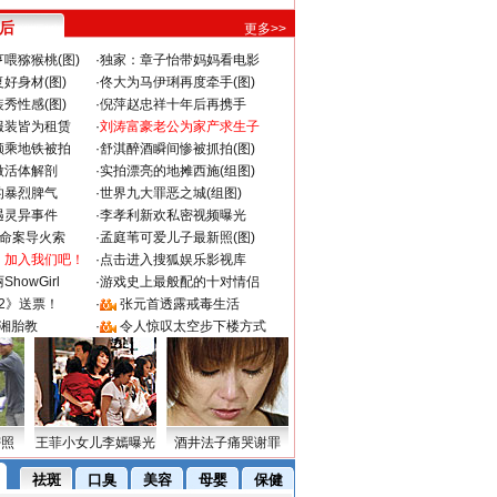
 后
更多>>
喂猕猴桃(图)
·
独家：章子怡带妈妈看电影
好身材(图)
·
佟大为马伊琍再度牵手(图)
秀性感(图)
·
倪萍赵忠祥十年后再携手
服装皆为租赁
·
刘涛富豪老公为家产求生子
颜乘地铁被拍
·
舒淇醉酒瞬间惨被抓拍(图)
做活体解剖
·
实拍漂亮的地摊西施(组图)
的暴烈脾气
·
世界九大罪恶之城(组图)
遇灵异事件
·
李孝利新欢私密视频曝光
成命案导火索
·
孟庭苇可爱儿子最新照(图)
：加入我们吧！
·
点击进入搜狐娱乐影视库
howGirl
·
游戏史上最般配的十对情侣
2》送票！
·
张元首透露戒毒生活
湘胎教
·
令人惊叹太空步下楼方式
密照
王菲小女儿李嫣曝光
酒井法子痛哭谢罪