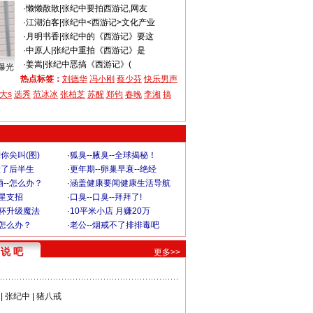
·
懒懒散散
|
张纪中要拍西游记,网友
·
江湖泊客
|
张纪中<西游记>文化产业
·
月明书香
|
张纪中的《西游记》要这
·
中原人
|
张纪中重拍《西游记》是
·
姜嵩
|
张纪中恶搞《西游记》(
曝光
热点标签：
刘德华
冯小刚
蔡少芬
快乐男声
大s
选秀
范冰冰
张柏芝
苏醒
郑钧
春晚
李湘
搞
你尖叫(图)
·
狐臭--腋臭--全球揭秘！
毁了后半生
·
更年期--卵巢早衰--绝经
--怎么办？
·
涵盖健康要闻健康生活导航
明星支招
·
口臭--口臭--拜拜了!
罩杯升级魔法
·
10平米小店 月赚20万
-怎么办？
·
老公--烟戒不了排排毒吧
说 吧
更多>>
|
张纪中
|
猪八戒