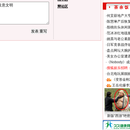
辩论区
茶 余 饭
·
何炅获地产大亨
·
陈慧琳产后恢复
·
殷桃街头休闲装
·
范冰冰红地毯
·
姚晨与老公素
·
日军竟拿战俘
·
盘点网坛大腕
·
美女办公室遭
·
《Nobody》
·
搜狐娱乐招聘
·
台北电玩展靓丽S
·
《变形金刚
·
王岳伦爆李
新版“西游”绝