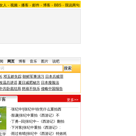
女人
-
视频
-
播客
-
邮件
-
博客
-
BBS
-
我说两句
闻
网页
博客
音乐
图片
说吧
长
邓玉娇失踪
朝鲜军事演习
日本兵赎罪
改温总讲话
夏日减肥秘方
日本瘦脸法
中共卧底结局
慈禧不快乐
侵略中国报告
更多>>
·
张纪中!
|
张纪中!你凭什么重拍西
·
殷谦
|
张纪中重拍《西游记》不
·
丁勇--回
|
张纪中--《西游记》翻拍
·
下河客
|
张纪中重拍《西游记》:
·
雨过有晴
|
张纪中《西游记》特效耗
上学