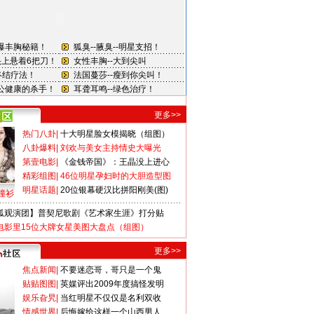
更多>>
热门八卦
|
十大明星脸女模揭晓（组图）
八卦爆料
|
刘欢与美女主持情史大曝光
第壹电影
|
《金钱帝国》：王晶没上进心
精彩组图
|
46位明星孕妇时的大胆造型图
明星话题
|
20位银幕硬汉比拼阳刚美(图)
撞衫
狐观演团】普契尼歌剧《艺术家生涯》打分贴
电影里15位大牌女星美图大盘点（组图）
更多>>
焦点新闻
|
不要迷恋哥，哥只是一个鬼
贴贴图图
|
英媒评出2009年度搞怪发明
娱乐旮旯
|
当红明星不仅仅是名利双收
情感世界
|
后悔嫁给这样一个山西男人