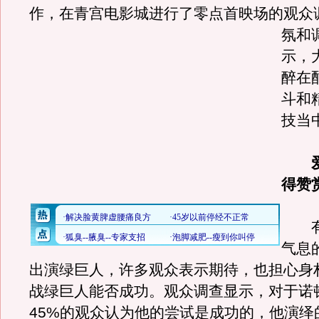
作，在青宫电影城进行了零点首映场的观众
氛和
示，
醉在
斗和
技当
得赞
有
气息
出演绿巨人，许多观众表示期待，也担心身
战绿巨人能否成功。观众调查显示，对于诺顿
45%的观众认为他的尝试是成功的，他演绎