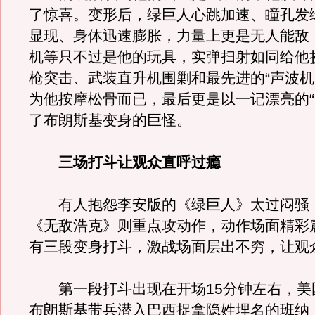
了惊喜。变形后，绿巨人心跳加速、瞳孔发
显现、身体迅速膨胀，力量上更是无人能敌
机等只不过是他的玩具，实弹扫射如同给他
枪突击、武装直升机围剿和最先进的“声波机
为他按摩松骨而已，最后更是以一记漂亮的“
了布朗斯基变身的巨怪。
三场打斗让观众直呼过瘾
有人抱怨李安版的《绿巨人》太过闷骚
《无敌浩克》则重点攻动作，动作场面精彩
有三段变身打斗，激战场面层出不穷，让观
第一段打斗出现在开场15分钟左右，美
布朗斯基带兵潜入巴西捉拿隐姓埋名的班纳