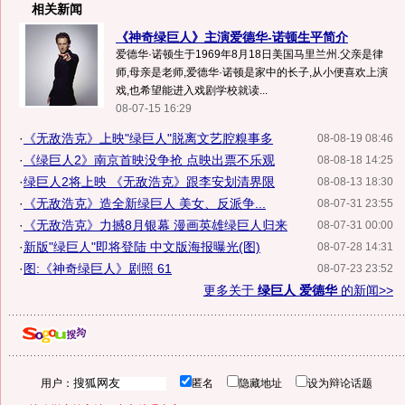
相关新闻
《神奇绿巨人》主演爱德华-诺顿生平简介
爱德华·诺顿生于1969年8月18日美国马里兰州.父亲是律
师,母亲是老师,爱德华·诺顿是家中的长子,从小便喜欢上演
戏,也希望能进入戏剧学校就读...
08-07-15 16:29
·
《无敌浩克》上映"绿巨人"脱离文艺腔糗事多
08-08-19 08:46
·
《绿巨人2》南京首映没争抢 点映出票不乐观
08-08-18 14:25
·
绿巨人2将上映 《无敌浩克》跟李安划清界限
08-08-13 18:30
·
《无敌浩克》造全新绿巨人 美女、反派争...
08-07-31 23:55
·
《无敌浩克》力撼8月银幕 漫画英雄绿巨人归来
08-07-31 00:00
·
新版"绿巨人"即将登陆 中文版海报曝光(图)
08-07-28 14:31
·
图:《神奇绿巨人》剧照 61
08-07-23 23:52
更多关于
绿巨人 爱德华
的新闻>>
用户：
匿名
隐藏地址
设为辩论话题