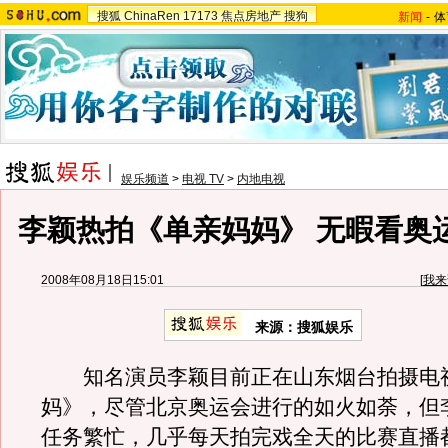
搜狐
ChinaRen
17173
焦点房地产
搜狗
新闻
-
体
娱乐频道
>
电视 TV
>
内地电视
李颖热拍《单亲妈妈》 无暇看奥运
2008年08月18日15:01
[
我来
来源：搜狐娱乐
知名演员李颖目前正在山东烟台拍摄电
妈》，尽管北京奥运会进行的如火如荼，但
任务繁忙，几乎每天拍完戏全天的比赛直播