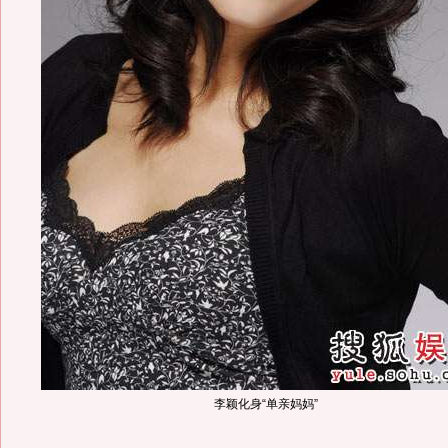
李颖化身“单亲妈妈”