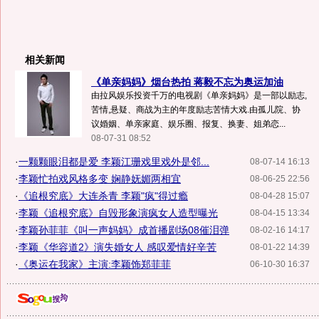
相关新闻
《单亲妈妈》烟台热拍 蒋毅不忘为奥运加油
由拉风娱乐投资千万的电视剧《单亲妈妈》是一部以励志,
苦情,悬疑、商战为主的年度励志苦情大戏.由孤儿院、协
议婚姻、单亲家庭、娱乐圈、报复、换妻、姐弟恋...
08-07-31 08:52
·
一颗颗眼泪都是爱 李颖江珊戏里戏外是邻...
08-07-14 16:13
·
李颖忙拍戏风格多变 娴静妩媚两相宜
08-06-25 22:56
·
《追根究底》大连杀青 李颖"疯"得过瘾
08-04-28 15:07
·
李颖《追根究底》自毁形象演疯女人造型曝光
08-04-15 13:34
·
李颖孙菲菲《叫一声妈妈》成首播剧场08催泪弹
08-02-16 14:17
·
李颖《华容道2》演失婚女人 感叹爱情好辛苦
08-01-22 14:39
·
《奥运在我家》主演:李颖饰郑菲菲
06-10-30 16:37