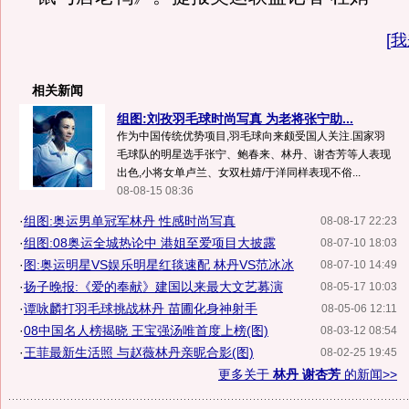
[
我
相关新闻
组图:刘孜羽毛球时尚写真 为老将张宁助...
作为中国传统优势项目,羽毛球向来颇受国人关注.国家羽
毛球队的明星选手张宁、鲍春来、林丹、谢杏芳等人表现
出色,小将女单卢兰、女双杜婧/于洋同样表现不俗...
08-08-15 08:36
·
组图:奥运男单冠军林丹 性感时尚写真
08-08-17 22:23
·
组图:08奥运全城热论中 港姐至爱项目大披露
08-07-10 18:03
·
图:奥运明星VS娱乐明星红毯速配 林丹VS范冰冰
08-07-10 14:49
·
扬子晚报:《爱的奉献》建国以来最大文艺募演
08-05-17 10:03
·
谭咏麟打羽毛球挑战林丹 苗圃化身神射手
08-05-06 12:11
·
08中国名人榜揭晓 王宝强汤唯首度上榜(图)
08-03-12 08:54
·
王菲最新生活照 与赵薇林丹亲昵合影(图)
08-02-25 19:45
更多关于
林丹 谢杏芳
的新闻>>