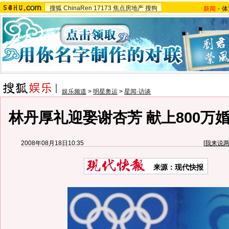
搜狐
ChinaRen
17173
焦点房地产
搜狗
新闻
-
体
娱乐频道
>
明星奥运
>
星闻·访谈
林丹厚礼迎娶谢杏芳 献上800万婚
2008年08月18日10:35
[
我来说
来源：现代快报