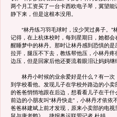
两个月工资买了一台卡西欧电子琴，冀望能
静下来，但是这根本没用。
“林丹练习羽毛球时，没少哭过鼻子。”
记得，在上杭体校时，每到星期日，她都会
醒睡梦中的林丹。那时让林丹感到恐惧的是
拉开，腿压不下去，教练帮他压，小林丹疼
边压，但是回家后他还要流着眼泪让妈妈继
林丹小时候的业余爱好是什么？有一次
到学校看他。发现儿子在学校外路边的小卖
的爸爸悄悄地跟在后边，想看看儿子在干什
前边的小朋友叫“林丹快走”，小林丹才依依
爸爸林建斌上前才发现，原来小卖部的电视
鼠与唐老鸭》。捷报奥运联盟记者 杜娟