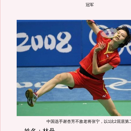
冠军
中国选手谢杏芳不敌老将张宁，以1比2屈居第