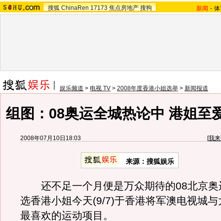
搜狐
ChinaRen
17173
焦点房地产
搜狗
新闻
-
体
娱乐频道
>
电视 TV
>
2008年度香港小姐选举
>
新闻报道
组图：08奥运全城热论中 港姐至
2008年07月10日18:03
[
我来
来源：搜狐娱乐
还不足一个月便是万众期待的08北京奥
选香港小姐今天(9/7)于香港将军澳电视城
最喜欢的运动项目。