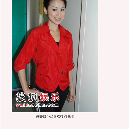
谢静自小已喜欢打羽毛球