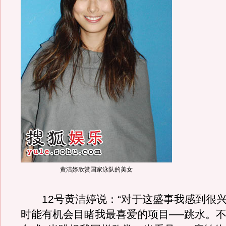
黄洁婷欣赏国家泳队的美女
12号黄洁婷说：“对于这盛事我感到很兴
时能有机会目睹我最喜爱的项目──跳水。不