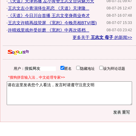
·
《天道》天津热播 左小青赞王志文台词魅力大
08-07-31 09:47
·
王志文左小青演绎生死恋 《天道》天津隆...
08-07-26 12:47
·
《天道》今日川台首播 王志文变身商业奇才
08-07-16 07:48
·
王志文许晴再战荧屏 《宽恕》今晚亮相BTV(图)
08-07-07 15:33
·
许晴戏里戏外受折磨 《宽恕》中再次搭档...
08-07-03 23:42
更多关于
王志文 母子
的新闻>>
用户：
匿名
隐藏地址
设为辩论话题
*搜狗拼音输入法，中文处理专家>>