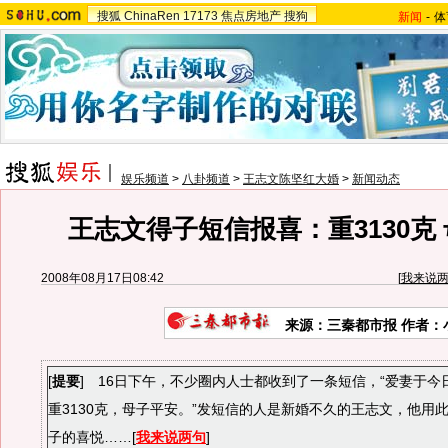
搜狐
ChinaRen
17173
焦点房地产
搜狗
新闻
-
体
娱乐频道
>
八卦频道
>
王志文陈坚红大婚
>
新闻动态
王志文得子短信报喜：重3130克
2008年08月17日08:42
[
我来说
来源：三秦都市报 作者：
[
提要
] 16日下午，不少圈内人士都收到了一条短信，“爱妻于今日
重3130克，母子平安。”发短信的人是新婚不久的王志文，他用
子的喜悦……[
我来说两句
]