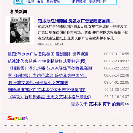
相关新闻
范冰冰红到德国 洗发水广告登陆德国商...
范冰冰广告登陆德国超市.日前,女星范冰冰的一则洗发水
广告出现在德国的各大商场、超市,并同时以大幅版面刊登
在当地主流报纸上.亚洲人的广告在欧洲并不多见...
08-07-31 09:50
·
组图:范冰冰广告登陆德国 亚洲面孔世界瞩目
08-07-31 10:55
·
范冰冰代言慈善 个性化捐款模式受好评(图)
08-07-23 09:37
·
《胭脂雪》湖北热播 范冰冰登场再创收视高潮
08-07-22 15:22
·
意《晚邮报》专访范冰冰 盛赞其为中国的...
08-07-14 22:48
·
图:王志文婚礼 何平携小女友前来
08-04-01 22:05
·
刘德华遭"熊抱" 范冰冰受惊王志文傻笑(图)
06-11-20 14:27
·
《墨攻》首映聚群星 王志文范冰冰格外亲(图)
06-11-16 14:37
更多关于
范冰冰 何平
的新闻>>