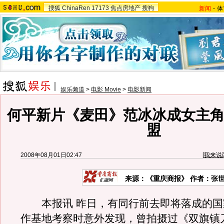
搜狐
ChinaRen
17173
焦点房地产
搜狗
新闻
-
体
娱乐频道
>
电影 Movie
>
电影新闻
何平新片《麦田》范冰冰成女主角
盟
2008年08月01日02:47
[
我来说
来源：《重庆商报》 作者：张
本报讯 昨日，有同行前去即将落成的国
作基地考察时意外发现，曾拍摄过《双旗镇