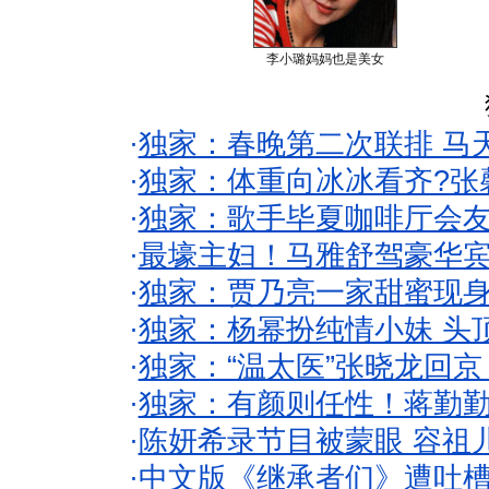
李小璐妈妈也是美女
·
独家：春晚第二次联排 马
·
独家：体重向冰冰看齐?张
·
独家：歌手毕夏咖啡厅会友
·
最壕主妇！马雅舒驾豪华
·
独家：贾乃亮一家甜蜜现身
·
独家：杨幂扮纯情小妹 头
·
独家：“温太医”张晓龙回京
·
独家：有颜则任性！蒋勤
·
陈妍希录节目被蒙眼 容祖
·
中文版《继承者们》遭吐槽