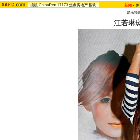
搜狐
ChinaRen
17173
焦点房地产
搜狗
新闻
-
体
娱乐频
江若琳