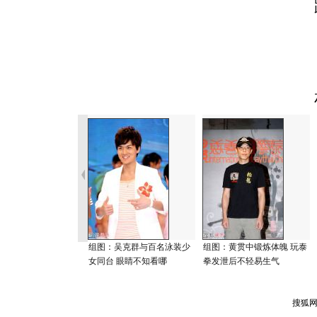
组图：吴克群与百名泳装少
组图：黄贯中锻炼体魄 玩泰
女同台 眼睛不知看哪
拳发泄后不轻易生气