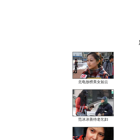
北电放榜美女如云
范冰冰善待老乞妇